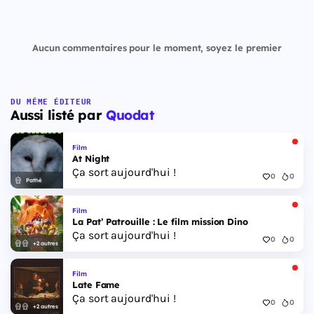
Aucun commentaires pour le moment, soyez le premier
DU MÊME ÉDITEUR
Aussi listé par
Quodat
Film
At Night
Ça sort aujourd'hui !
0
0
Pathé
Film
La Pat’ Patrouille : Le film mission Dino
Ça sort aujourd'hui !
0
0
+2 autres
Film
Late Fame
Ça sort aujourd'hui !
0
0
+2 autres