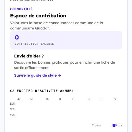
COMMUNAUTÉ
Espace de contribution
Valorisons la base de connaissances commune de la
communauté Quodat.
0
CONTRIBUTION VALIDÉE
Envie d'aider ?
Découvre les bonnes pratiques pour enrichir une fiche de
sortie efficacement.
Suivre le guide de style →
CALENDRIER D'ACTIVITÉ ANNUEL
AOÛT
SEPT.
OCT.
NOV.
DÉC.
JANV.
FÉVR.
MARS
A
LUN
MER
VEN
Moins
Plus