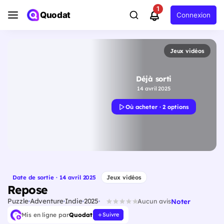
1
Quodat
Connexion
Jeux vidéos
Déjà sorti
14 avril 2025
Où acheter · 2 options
Date de sortie · 14 avril 2025
Jeux vidéos
Repose
Puzzle
Adventure
Indie
2025
Noter
Aucun avis
Mis en ligne par
Quodat
Suivre