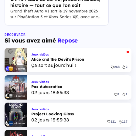
histoire — tout ce que l'on sait
Grand Theft Auto VI sort le 19 novembre 2026
sur PlayStation 5 et Xbox Series X|S, avec une
ouverture des précommandes le 25 juin 2026. Le
jeu se déroule à Leonida, État fictif inspiré de la
Floride, et sa ville Vice City. Il met en scène
DÉCOUVRIR
Si vous avez aimé
Repose
pour la première fois un duo de protagonistes
jouables, Jason et Lucia, cette dernière étant la
première héroïne jouable d'un GTA principal.
Jeux vidéos
Alice and the Devil's Prison
Ça sort aujourd'hui !
268
2
+2 autres
Jeux vidéos
Pax Autocratica
02
jours
18
:
55
:
32
1
1
+2 autres
Jeux vidéos
Project Looking Glass
02
jours
18
:
55
:
32
121
117
+2 autres