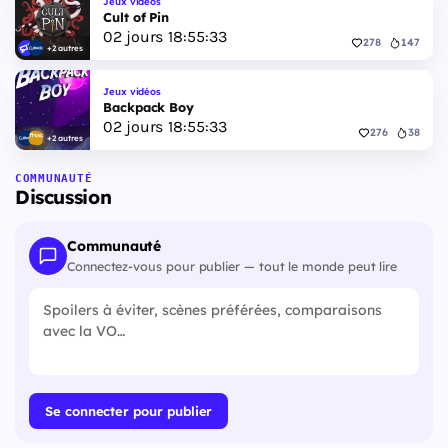
Jeux vidéos
Cult of Pin
02
jours
18
:
55
:
32
278
147
+2 autres
Jeux vidéos
Backpack Boy
02
jours
18
:
55
:
32
276
38
+2 autres
COMMUNAUTÉ
Discussion
Communauté
Connectez-vous pour publier — tout le monde peut lire
Se connecter pour publier