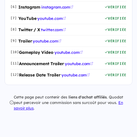
Instagram
·
instagram.com
[6]
VÉRIFIÉE
YouTube
·
youtube.com
[7]
VÉRIFIÉE
Twitter / X
·
twitter.com
[8]
VÉRIFIÉE
Trailer
·
youtube.com
[9]
VÉRIFIÉE
Gameplay Video
·
youtube.com
[10]
VÉRIFIÉE
Announcement Trailer
·
youtube.com
[11]
VÉRIFIÉE
Release Date Trailer
·
youtube.com
[12]
VÉRIFIÉE
Cette page peut contenir des
liens d'achat affiliés
. Quodat
peut percevoir une commission sans surcoût pour vous.
En
savoir plus
.