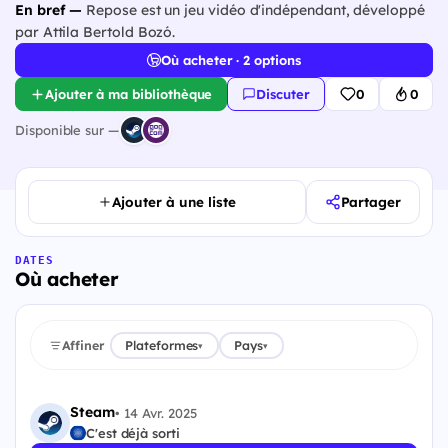
En bref —
Repose est un jeu vidéo d'indépendant, développé
par Attila Bertold Bozó.
Où acheter · 2 options
Ajouter à ma bibliothèque
Discuter
0
0
Disponible sur —
Ajouter à une liste
Partager
DATES
Où acheter
Affiner
Plateformes
Pays
▾
▾
Steam
•
14 Avr. 2025
C'est déjà sorti