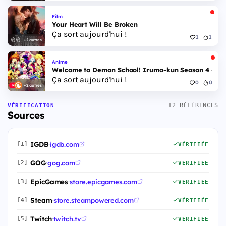
Film
Your Heart Will Be Broken
Ça sort aujourd'hui !
1
1
+2 autres
Anime
Welcome to Demon School! Iruma-kun Season 4 - Epi
Ça sort aujourd'hui !
0
0
+2 autres
12 RÉFÉRENCES
VÉRIFICATION
Sources
IGDB
·
igdb.com
[1]
VÉRIFIÉE
GOG
·
gog.com
[2]
VÉRIFIÉE
EpicGames
·
store.epicgames.com
[3]
VÉRIFIÉE
Steam
·
store.steampowered.com
[4]
VÉRIFIÉE
Twitch
·
twitch.tv
[5]
VÉRIFIÉE