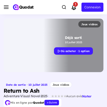
1
Quodat
Connexion
Jeux vidéos
Déjà sorti
10 juillet 2025
Où acheter · 1 option
Date de sortie · 10 juillet 2025
Jeux vidéos
Return to Ash
Adventure
Visual Novel
2025
Noter
Aucun avis
Mis en ligne par
Quodat
Suivre