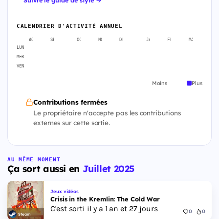
CALENDRIER D'ACTIVITÉ ANNUEL
AOÛT
SEPT.
OCT.
NOV.
DÉC.
JANV.
FÉVR.
MARS
A
LUN
MER
VEN
Moins
Plus
Contributions fermées
Le propriétaire n'accepte pas les contributions
externes sur cette sortie.
AU MÊME MOMENT
Ça sort aussi en
Juillet 2025
Jeux vidéos
Crisis in the Kremlin: The Cold War
C'est sorti il y a 1 an et 27 jours
0
0
Steam