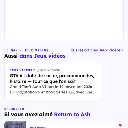
Tous les articles Jeux vidéos
LE MAG · JEUX VIDÉOS
Aussi
dans Jeux vidéos
·
20 juin 2026
·
5 min
JEUX VIDÉOS
GTA 6 : date de sortie, précommandes,
histoire — tout ce que l'on sait
Grand Theft Auto VI sort le 19 novembre 2026
sur PlayStation 5 et Xbox Series X|S, avec une
ouverture des précommandes le 25 juin 2026. Le
jeu se déroule à Leonida, État fictif inspiré de la
Floride, et sa ville Vice City. Il met en scène
DÉCOUVRIR
Si vous avez aimé
Return to Ash
pour la première fois un duo de protagonistes
jouables, Jason et Lucia, cette dernière étant la
première héroïne jouable d'un GTA principal.
Jeux vidéos