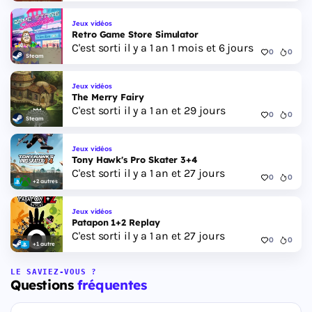
Jeux vidéos
Retro Game Store Simulator
C'est sorti il y a 1 an 1 mois et 6 jours
0
0
Steam
Jeux vidéos
The Merry Fairy
C'est sorti il y a 1 an et 29 jours
0
0
Steam
Jeux vidéos
Tony Hawk's Pro Skater 3+4
C'est sorti il y a 1 an et 27 jours
0
0
+2 autres
Jeux vidéos
Patapon 1+2 Replay
C'est sorti il y a 1 an et 27 jours
0
0
+1 autre
LE SAVIEZ-VOUS ?
Questions
fréquentes