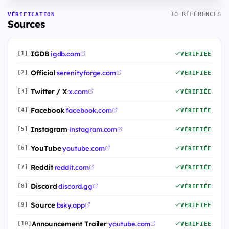
10 RÉFÉRENCES
VÉRIFICATION
Sources
IGDB
·
igdb.com
[1]
VÉRIFIÉE
Official
·
serenityforge.com
[2]
VÉRIFIÉE
Twitter / X
·
x.com
[3]
VÉRIFIÉE
Facebook
·
facebook.com
[4]
VÉRIFIÉE
Instagram
·
instagram.com
[5]
VÉRIFIÉE
YouTube
·
youtube.com
[6]
VÉRIFIÉE
Reddit
·
reddit.com
[7]
VÉRIFIÉE
Discord
·
discord.gg
[8]
VÉRIFIÉE
Source
·
bsky.app
[9]
VÉRIFIÉE
Announcement Trailer
·
youtube.com
[10]
VÉRIFIÉE