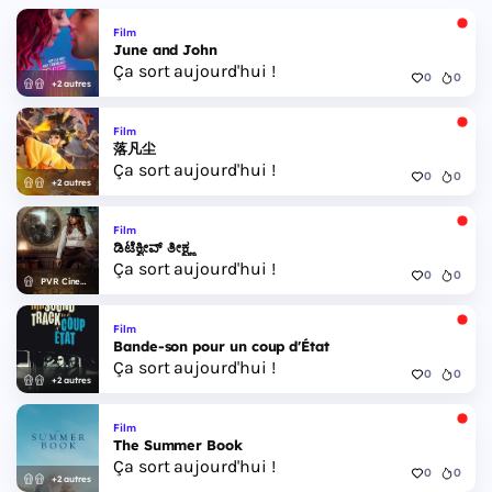
Film
June and John
Ça sort aujourd'hui !
0
0
+2 autres
Film
落凡尘
Ça sort aujourd'hui !
0
0
+2 autres
Film
ಡಿಟೆಕ್ವೀವ್ ತೀಕ್ಷ್ಣ
Ça sort aujourd'hui !
0
0
PVR Cinemas
Film
Bande-son pour un coup d'État
Ça sort aujourd'hui !
0
0
+2 autres
Film
The Summer Book
Ça sort aujourd'hui !
0
0
+2 autres