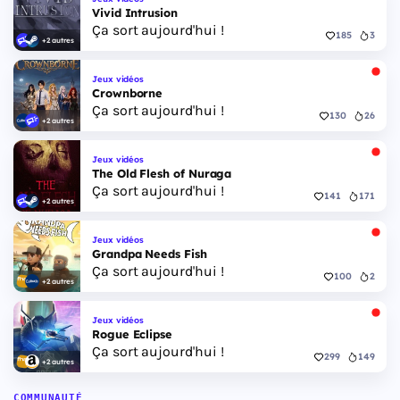
Vivid Intrusion
Ça sort aujourd'hui !
185
3
+2 autres
Jeux vidéos
Crownborne
Ça sort aujourd'hui !
130
26
+2 autres
Jeux vidéos
The Old Flesh of Nuraga
Ça sort aujourd'hui !
141
171
+2 autres
Jeux vidéos
Grandpa Needs Fish
Ça sort aujourd'hui !
100
2
+2 autres
Jeux vidéos
Rogue Eclipse
Ça sort aujourd'hui !
299
149
+2 autres
COMMUNAUTÉ