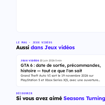
LE MAG · JEUX VIDÉOS
Aussi
dans Jeux vidéos
·
20 juin 2026
·
5 min
JEUX VIDÉOS
GTA 6 : date de sortie, précommandes,
histoire — tout ce que l'on sait
Grand Theft Auto VI sort le 19 novembre 2026 sur
PlayStation 5 et Xbox Series X|S, avec une ouverture
des précommandes le 25 juin 2026. Le jeu se déroule à
Leonida, État fictif inspiré de la Floride, et sa ville Vice
City. Il met en scène pour la première fois un duo de
DÉCOUVRIR
Si vous avez aimé
Seasons Turnin
protagonistes jouables, Jason et Lucia, cette dernière
étant la première héroïne jouable d'un GTA principal.