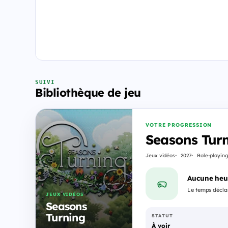
SUIVI
Bibliothèque de jeu
VOTRE PROGRESSION
Seasons Tur
Jeux vidéos
2027
Role-playin
Aucune heu
Le temps déclar
JEUX VIDÉOS
Seasons
Turning
STATUT
À voir