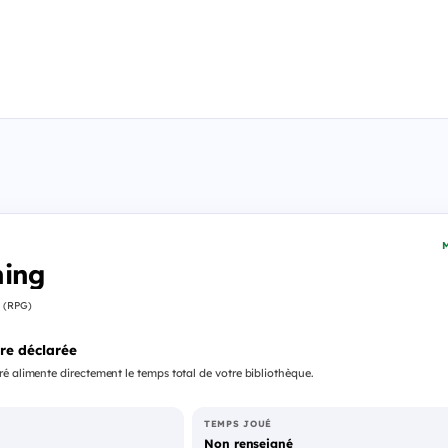
M
ning
g (RPG)
re déclarée
é alimente directement le temps total de votre bibliothèque.
TEMPS JOUÉ
Non renseigné