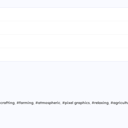
#
crafting
,
#
farming
,
#
atmospheric
,
#
pixel graphics
,
#
relaxing
,
#
agricult