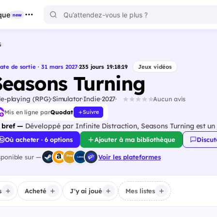
que
new
G
ate de sortie · 31 mars 2027
·
235
jours
19
:
18
:
18
Jeux vidéos
Seasons Turning
le-playing (RPG)
Simulator
Indie
2027
Aucun avis
Mis en ligne par
Quodat
Suivre
 bref —
Développé par Infinite Distraction, Seasons Turning est un 
Où acheter · 6 options
Ajouter à ma bibliothèque
Discut
sponible sur —
Voir les plateformes
s
Acheté
J'y ai joué
Mes listes