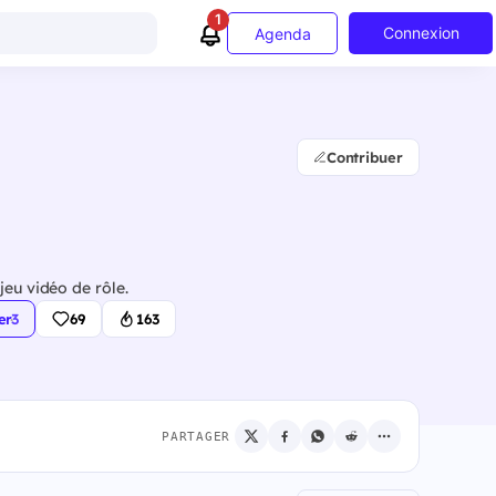
1
Connexion
Agenda
Contribuer
jeu vidéo de rôle.
er
·
3
69
163
PARTAGER