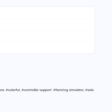
ure
,
#
colorful
,
#
controller support
,
#
farming simulator
,
#
solo