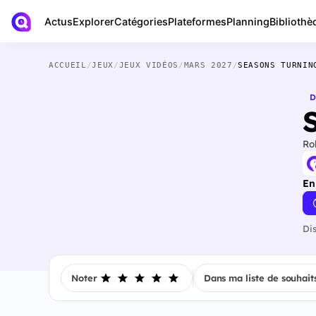
Actus
Bibliothè
Explorer
Catégories
Plateformes
Planning
ACCUEIL
/
JEUX
/
JEUX VIDÉOS
/
MARS 2027
/
SEASONS TURNIN
D
Ro
En
Di
Noter
Dans ma liste de souhait