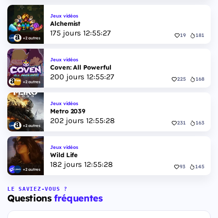
Jeux vidéos
Alchemist
175
jours
12
:
55
:
27
19
181
+2 autres
Jeux vidéos
Coven: All Powerful
200
jours
12
:
55
:
27
225
168
+2 autres
Jeux vidéos
Metro 2039
202
jours
12
:
55
:
27
231
163
+2 autres
Jeux vidéos
Wild Life
182
jours
12
:
55
:
27
93
145
+2 autres
LE SAVIEZ-VOUS ?
Questions
fréquentes