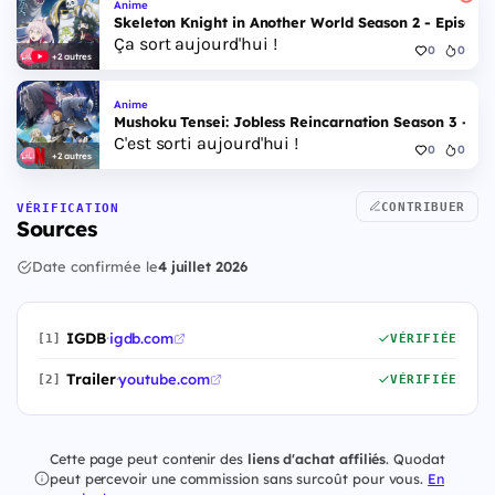
Anime
Skeleton Knight in Another World Season 2 - Episode 
Ça sort aujourd'hui !
0
0
+2 autres
Anime
Mushoku Tensei: Jobless Reincarnation Season 3 - Epi
C'est sorti aujourd'hui !
0
0
+2 autres
CONTRIBUER
VÉRIFICATION
Sources
Date confirmée le
4 juillet 2026
IGDB
·
igdb.com
[1]
VÉRIFIÉE
Trailer
·
youtube.com
[2]
VÉRIFIÉE
Cette page peut contenir des
liens d'achat affiliés
. Quodat
peut percevoir une commission sans surcoût pour vous.
En