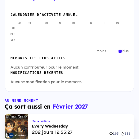
CALENDRIER D'ACTIVITÉ ANNUEL
AOÛT
SEPT.
OCT.
NOV.
DÉC.
JANV.
FÉVR.
MARS
AVR
LUN
MER
VEN
Moins
Plus
MEMBRES LES PLUS ACTIFS
Aucun contributeur pour le moment.
MODIFICATIONS RÉCENTES
Aucune modification pour le moment.
AU MÊME MOMENT
Ça sort aussi en
Février 2027
Jeux vidéos
Every Wednesday
202
jours
12
:
55
:
27
165
181
+2 autres