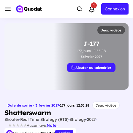
1
Quodat
Connexion
Jeux vidéos
J-177
177
jours
12
:
55
:
27
3 février 2027
Ajouter au calendrier
Date de sortie · 3 février 2027
·
177
jours
12
:
55
:
27
Jeux vidéos
Shatterswarm
Shooter
Real Time Strategy (RTS)
Strategy
2027
Noter
Aucun avis