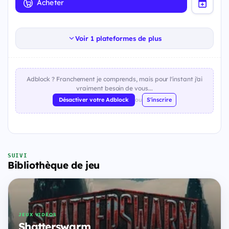
Acheter
Voir 1 plateformes de plus
Adblock ? Franchement je comprends, mais pour l'instant j'ai
vraiment besoin de vous...
Désactiver votre Adblock
ou
S'inscrire
SUIVI
Bibliothèque de jeu
JEUX VIDÉOS
Shatterswarm