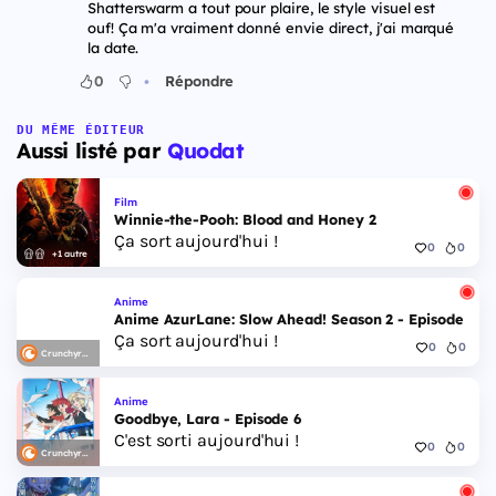
Shatterswarm a tout pour plaire, le style visuel est
ouf! Ça m'a vraiment donné envie direct, j'ai marqué
la date.
•
0
Répondre
DU MÊME ÉDITEUR
Aussi listé par
Quodat
Film
Winnie-the-Pooh: Blood and Honey 2
Ça sort aujourd'hui !
0
0
+1 autre
Anime
Anime AzurLane: Slow Ahead! Season 2 - Episode 6
Ça sort aujourd'hui !
0
0
Crunchyroll
Anime
Goodbye, Lara - Episode 6
C'est sorti aujourd'hui !
0
0
Crunchyroll