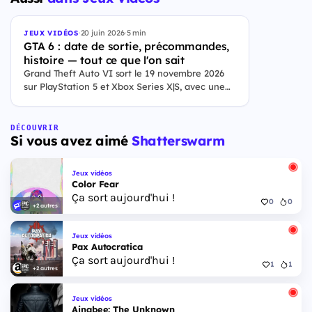
·
20 juin 2026
·
5 min
JEUX VIDÉOS
GTA 6 : date de sortie, précommandes,
histoire — tout ce que l'on sait
Grand Theft Auto VI sort le 19 novembre 2026
sur PlayStation 5 et Xbox Series X|S, avec une
ouverture des précommandes le 25 juin 2026. Le
jeu se déroule à Leonida, État fictif inspiré de la
Floride, et sa ville Vice City. Il met en scène
DÉCOUVRIR
Si vous avez aimé
Shatterswarm
pour la première fois un duo de protagonistes
jouables, Jason et Lucia, cette dernière étant la
première héroïne jouable d'un GTA principal.
Jeux vidéos
Color Fear
Ça sort aujourd'hui !
0
0
+2 autres
Jeux vidéos
Pax Autocratica
Ça sort aujourd'hui !
1
1
+2 autres
Jeux vidéos
Ajnabee: The Unknown