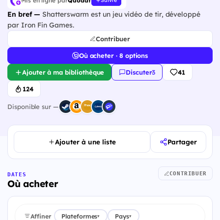
Mis en ligne par
Quodat
Suivre
En bref —
Shatterswarm est un jeu vidéo de tir, développé
par Iron Fin Games.
Contribuer
Où acheter · 8 options
Ajouter à ma bibliothèque
Discuter
·
3
41
124
Disponible sur —
Ajouter à une liste
Partager
CONTRIBUER
DATES
Où acheter
Affiner
Plateformes
Pays
▾
▾