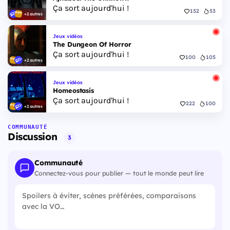
Ça sort aujourd'hui !
152
53
+2 autres
Jeux vidéos
The Dungeon Of Horror
Ça sort aujourd'hui !
100
105
+2 autres
Jeux vidéos
Homeostasis
Ça sort aujourd'hui !
222
100
+2 autres
COMMUNAUTÉ
Discussion
3
Communauté
Connectez-vous pour publier — tout le monde peut lire