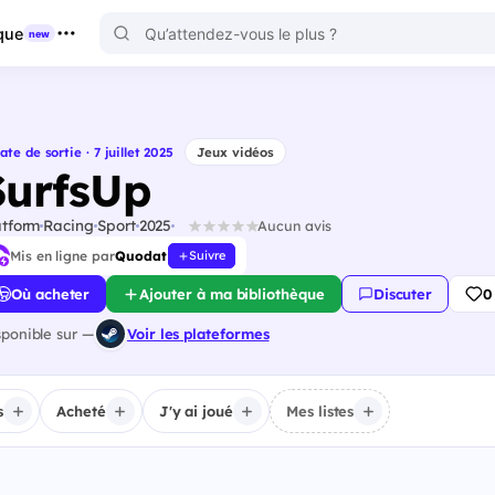
que
new
ate de sortie · 7 juillet 2025
Jeux vidéos
SurfsUp
atform
Racing
Sport
2025
Aucun avis
Mis en ligne par
Quodat
Suivre
Où acheter
Ajouter à ma bibliothèque
Discuter
0
sponible sur —
Voir les plateformes
s
Acheté
J'y ai joué
Mes listes