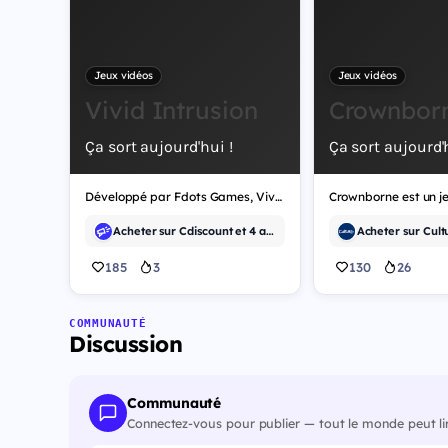
Jeux vidéos
Jeux vidéos
Vivid Intrusion
Crownbor
Ça sort aujourd'hui !
Ça sort aujourd'h
Développé par Fdots Games, Vivid Intrusion est un jeu vidéo de tir.
Acheter sur Cdiscount et 4 autres
185
3
130
26
COMMUNAUTÉ
Discussion
Communauté
Connectez-vous pour publier — tout le monde peut li