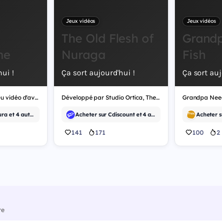
Jeux vidéos
Jeux vidéos
The Old Flesh of
Grand
ne
Nuraga
Fish
ui !
Ça sort aujourd'hui !
Ça sort auj
Crownborne est un jeu vidéo d'aventure.
Développé par Studio Ortica, The Old Flesh of Nuraga est un jeu vidéo d'aventure.
Acheter sur Cultura et 4 autres
Acheter sur Cdiscount et 4 autres
Acheter s
141
171
100
2
re