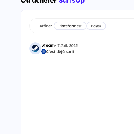
Où acheter
SurfsUp
Affiner
Plateformes
Pays
▾
▾
Steam
•
7 Juil. 2025
C'est déjà sorti