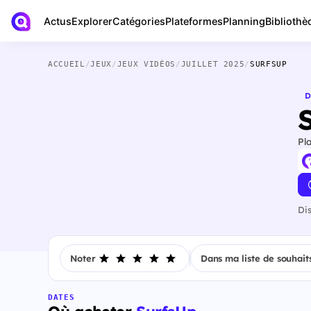
Actus
Bibliothè
Explorer
Catégories
Plateformes
Planning
ACCUEIL
/
JEUX
/
JEUX VIDÉOS
/
JUILLET 2025
/
SURFSUP
D
Pl
Di
Noter
Dans ma liste de souhait
DATES