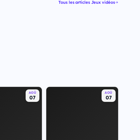
Tous les articles Jeux vidéos
AOÛ
AOÛ
07
07