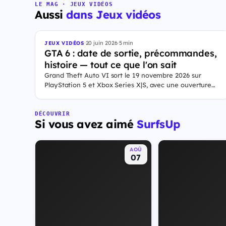
LE MAG · JEUX VIDÉOS
Aussi
dans Jeux vidéos
·
20 juin 2026
·
5 min
JEUX VIDÉOS
GTA 6 : date de sortie, précommandes,
histoire — tout ce que l'on sait
Grand Theft Auto VI sort le 19 novembre 2026 sur
PlayStation 5 et Xbox Series X|S, avec une ouverture
des précommandes le 25 juin 2026. Le jeu se déroule à
Leonida, État fictif inspiré de la Floride, et sa ville Vice
City. Il met en scène pour la première fois un duo de
DÉCOUVRIR
Si vous avez aimé
SurfsUp
protagonistes jouables, Jason et Lucia, cette dernière
étant la première héroïne jouable d'un GTA principal.
AOÛ
07