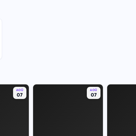
AOÛ
AOÛ
07
07