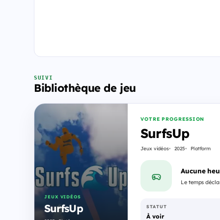
SUIVI
Bibliothèque de jeu
VOTRE PROGRESSION
SurfsUp
Jeux vidéos
2025
Platform
Aucune heu
Le temps déclar
JEUX VIDÉOS
SurfsUp
STATUT
À voir