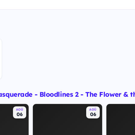
squerade - Bloodlines 2 - The Flower & 
AOÛ
AOÛ
06
06