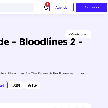
1
Connexion
Agenda
Contribuer
 - Bloodlines 2 -
- Bloodlines 2 - The Flower & the Flame est un jeu
er
·
1
253
116