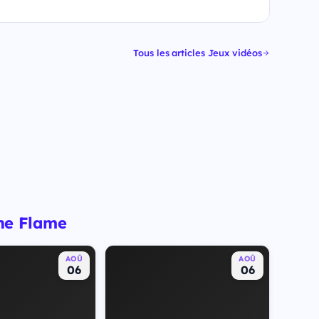
Tous les articles Jeux vidéos
the Flame
AOÛ
AOÛ
06
06