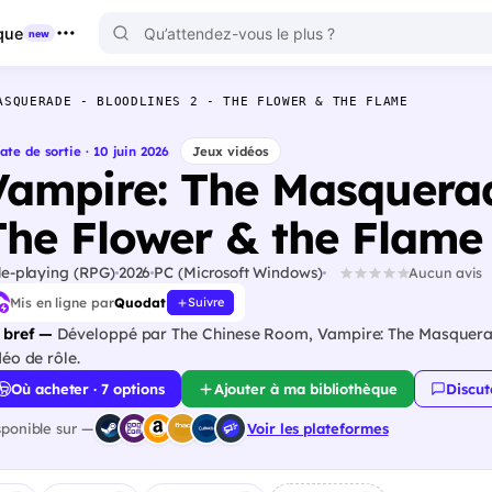
que
new
ASQUERADE - BLOODLINES 2 - THE FLOWER & THE FLAME
ate de sortie · 10 juin 2026
Jeux vidéos
Vampire: The Masquerade
The Flower & the Flame
le-playing (RPG)
2026
PC (Microsoft Windows)
Aucun avis
Mis en ligne par
Quodat
Suivre
 bref —
Développé par The Chinese Room, Vampire: The Masquerade 
déo de rôle.
Où acheter · 7 options
Ajouter à ma bibliothèque
Discut
sponible sur —
Voir les plateformes