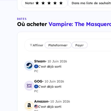
Noter
Dans ma liste de souhait
DATES
Où acheter
Vampire: The Masquerad
Affiner
Plateformes
Pays
▾
▾
Steam
•
10 Juin 2026
C'est déjà sorti
PC
GOG
•
10 Juin 2026
C'est déjà sorti
PC
Amazon
•
10 Juin 2026
C'est déjà sorti