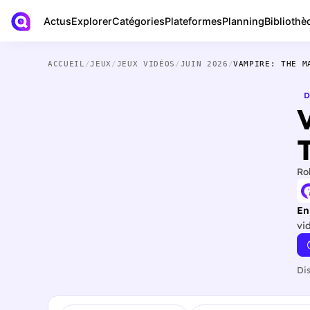
Actus
Bibliothè
Explorer
Catégories
Plateformes
Planning
ACCUEIL
/
JEUX
/
JEUX VIDÉOS
/
JUIN 2026
/
VAMPIRE: THE M
D
Ro
En
vi
Di