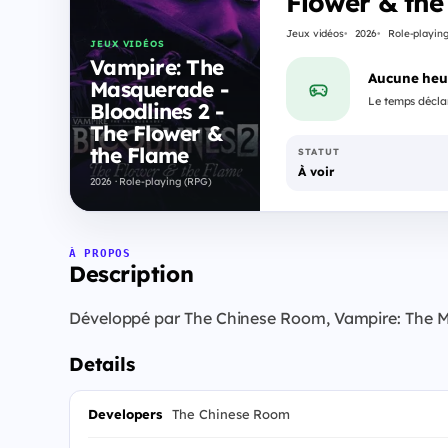
Flower & the
Jeux vidéos
2026
Role-playin
JEUX VIDÉOS
Vampire: The
Aucune heu
Masquerade -
Le temps déclar
Bloodlines 2 -
The Flower &
the Flame
STATUT
À voir
2026 · Role-playing (RPG)
À PROPOS
Description
Développé par The Chinese Room, Vampire: The Mas
Details
Developers
The Chinese Room