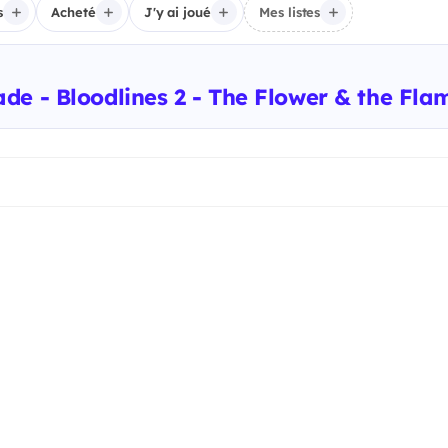
s
Acheté
J'y ai joué
Mes listes
e - Bloodlines 2 - The Flower & the Fla