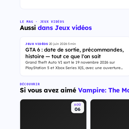
LE MAG · JEUX VIDÉOS
Aussi
dans Jeux vidéos
·
20 juin 2026
·
5 min
JEUX VIDÉOS
GTA 6 : date de sortie, précommandes,
histoire — tout ce que l'on sait
Grand Theft Auto VI sort le 19 novembre 2026 sur
PlayStation 5 et Xbox Series X|S, avec une ouverture
des précommandes le 25 juin 2026. Le jeu se déroule à
Leonida, État fictif inspiré de la Floride, et sa ville Vice
City. Il met en scène pour la première fois un duo de
DÉCOUVRIR
Si vous avez aimé
Vampire: The Ma
protagonistes jouables, Jason et Lucia, cette dernière
étant la première héroïne jouable d'un GTA principal.
AOÛ
06