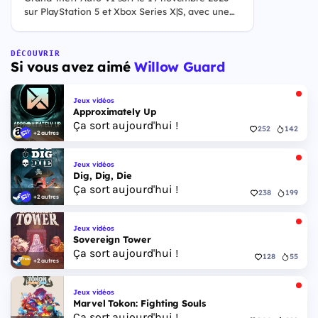
sur PlayStation 5 et Xbox Series X|S, avec une
ouverture des précommandes le 25 juin 2026. Le
jeu se déroule à Leonida, État fictif inspiré de la
Floride, et sa ville Vice City. Il met en scène
DÉCOUVRIR
Si vous avez aimé
Willow Guard
pour la première fois un duo de protagonistes
jouables, Jason et Lucia, cette dernière étant la
première héroïne jouable d'un GTA principal.
Jeux vidéos
Approximately Up
Ça sort aujourd'hui !
252
142
+2 autres
Jeux vidéos
Dig, Dig, Die
Ça sort aujourd'hui !
238
199
+2 autres
Jeux vidéos
Sovereign Tower
Ça sort aujourd'hui !
128
55
+2 autres
Jeux vidéos
Marvel Tokon: Fighting Souls
Ça sort aujourd'hui !