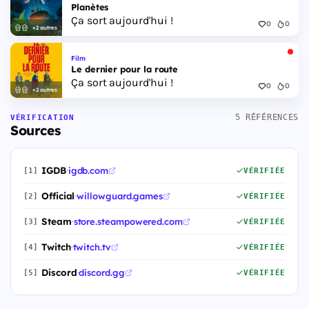
Planètes
Ça sort aujourd'hui !
0
0
+2 autres
Film
Le dernier pour la route
Ça sort aujourd'hui !
0
0
+2 autres
5 RÉFÉRENCES
VÉRIFICATION
Sources
IGDB
·
igdb.com
[1]
VÉRIFIÉE
Official
·
willowguard.games
[2]
VÉRIFIÉE
Steam
·
store.steampowered.com
[3]
VÉRIFIÉE
Twitch
·
twitch.tv
[4]
VÉRIFIÉE
Discord
·
discord.gg
[5]
VÉRIFIÉE