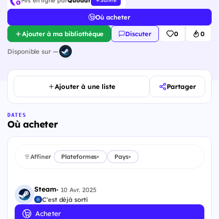
Mis en ligne par
Quodat
Suivre
Où acheter
Ajouter à ma bibliothèque
Discuter
0
0
Disponible sur —
Ajouter à une liste
Partager
DATES
Où acheter
Affiner
Plateformes
Pays
▾
▾
Steam
•
10 Avr. 2025
C'est déjà sorti
Acheter