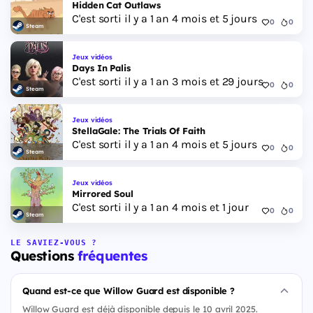
Hidden Cat Outlaws
C'est sorti il y a 1 an 4 mois et 5 jours
0
0
Steam
Jeux vidéos
Days In Palis
C'est sorti il y a 1 an 3 mois et 29 jours
0
0
Steam
Jeux vidéos
StellaGale: The Trials Of Faith
C'est sorti il y a 1 an 4 mois et 5 jours
0
0
Steam
Jeux vidéos
Mirrored Soul
C'est sorti il y a 1 an 4 mois et 1 jour
0
0
Steam
LE SAVIEZ-VOUS ?
Questions
fréquentes
Quand est-ce que Willow Guard est disponible ?
Willow Guard est déjà disponible depuis le 10 avril 2025.