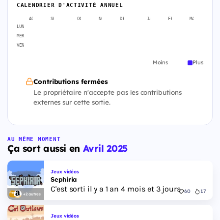
CALENDRIER D'ACTIVITÉ ANNUEL
AOÛT
SEPT.
OCT.
NOV.
DÉC.
JANV.
FÉVR.
MARS
A
LUN
MER
VEN
Moins
Plus
Contributions fermées
Le propriétaire n'accepte pas les contributions
externes sur cette sortie.
AU MÊME MOMENT
Ça sort aussi en
Avril 2025
Jeux vidéos
Sephiria
C'est sorti il y a 1 an 4 mois et 3 jours
60
17
+2 autres
Jeux vidéos