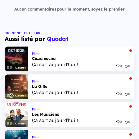
Aucun commentaires pour le moment, soyez le premier
DU MÊME ÉDITEUR
Aussi listé par
Quodat
Film
Cisza nocna
Ça sort aujourd'hui !
0
0
+2 autres
Film
La Gifle
Ça sort aujourd'hui !
0
0
+2 autres
Film
Les Musiciens
Ça sort aujourd'hui !
0
0
+2 autres
Film