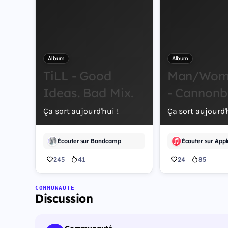
Album
Album
TiLL - Good
Man/Wom
Ideas. Bad Mix.
- Cannonb
Ça sort aujourd'hui !
Ça sort aujourd'h
Écouter sur Bandcamp
Écouter sur Appl
245
41
24
85
COMMUNAUTÉ
Discussion