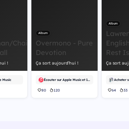
Album
Lawre
Album
an/Chainsaw
Overmono - Pure
English
all
Devotion
Rest I
ui !
Ça sort aujourd'hui !
Ça sort auj
e Music
Écouter sur Apple Music et 1 autre
Acheter 
80
120
64
33