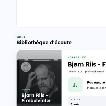
SUIVI
Bibliothèque d'écoute
VOTRE SUIVI
Bjørn Riis - 
Album
2025
progressive rock
Pas encore
Marquez-le comm
ALBUM
Bjørn Riis -
Fimbulvinter
STATUT
À voir