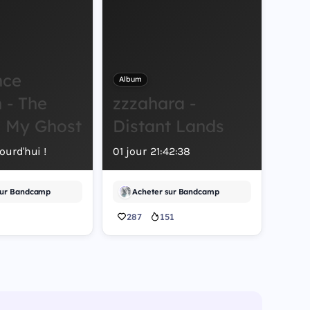
nce
Album
 - The
zzzahara -
s My Ghost
Distant Lands
ourd'hui !
01
jour
21
:
42
:
37
sur Bandcamp
Acheter sur Bandcamp
287
151