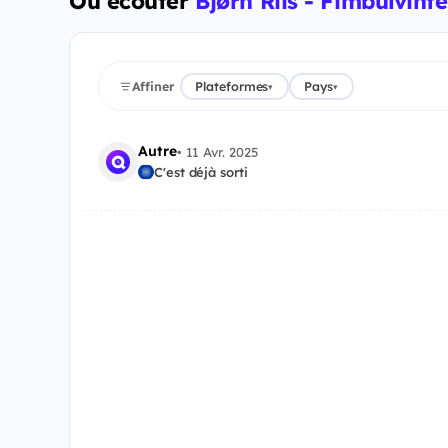
Où écouter
Bjørn Riis - Fimbulvinte
Affiner
Plateformes
Pays
▾
▾
Autre
•
11 Avr. 2025
C'est déjà sorti