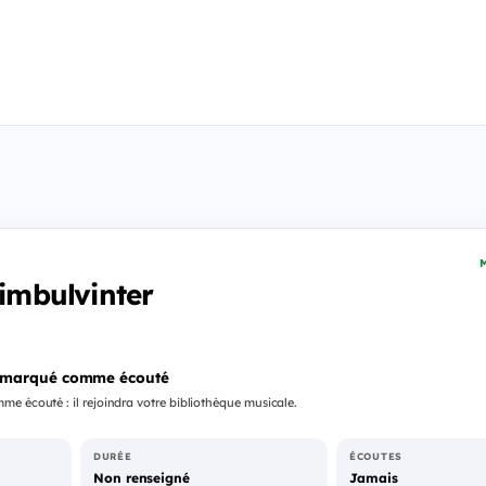
M
Fimbulvinter
 marqué comme écouté
e écouté : il rejoindra votre bibliothèque musicale.
DURÉE
ÉCOUTES
Non renseigné
Jamais