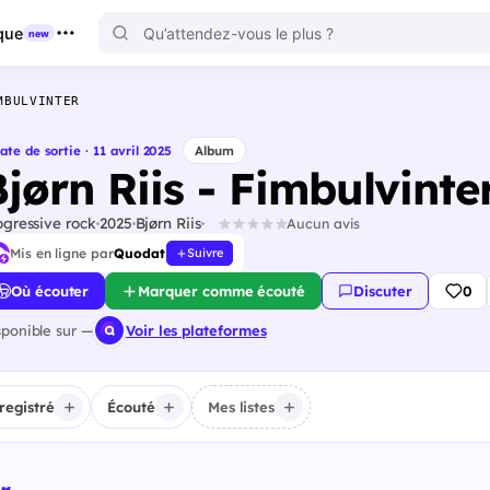
que
new
MBULVINTER
ate de sortie · 11 avril 2025
Album
jørn Riis - Fimbulvinte
ogressive rock
2025
Bjørn Riis
Aucun avis
Mis en ligne par
Quodat
Suivre
Où écouter
Marquer comme écouté
Discuter
0
sponible sur —
Voir les plateformes
registré
Écouté
Mes listes