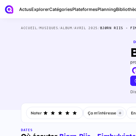
Actus
Bibliothè
Explorer
Catégories
Plateformes
Planning
ACCUEIL
/
MUSIQUES
/
ALBUM
/
AVRIL 2025
/
BJØRN RIIS - FI
D
B
pr
Di
Noter
Ça m'intéresse
En
DATES