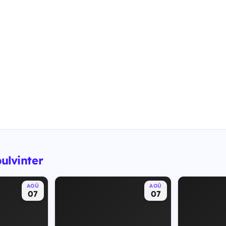
bulvinter
AOÛ
AOÛ
07
07