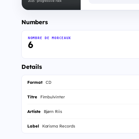
2025 · progressive rock
Numbers
NOMBRE DE MORCEAUX
6
Details
Format
CD
Titre
Fimbulvinter
Artiste
Bjørn Riis
Label
Karisma Records