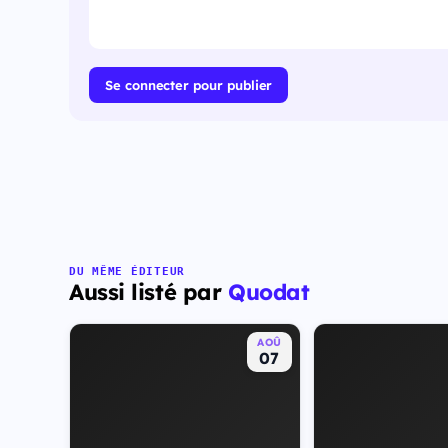
Se connecter pour publier
DU MÊME ÉDITEUR
Aussi listé par
Quodat
AOÛ
07