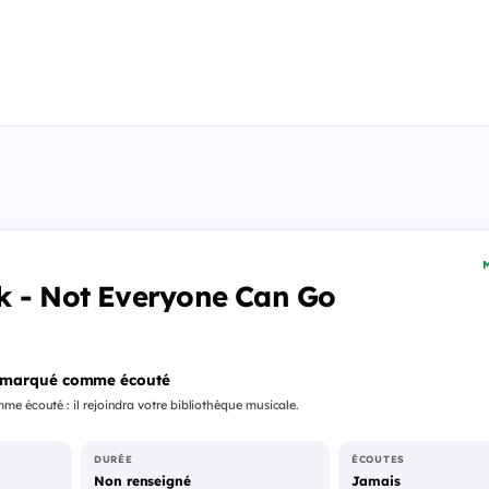
M
k - Not Everyone Can Go
 marqué comme écouté
e écouté : il rejoindra votre bibliothèque musicale.
DURÉE
ÉCOUTES
Non renseigné
Jamais