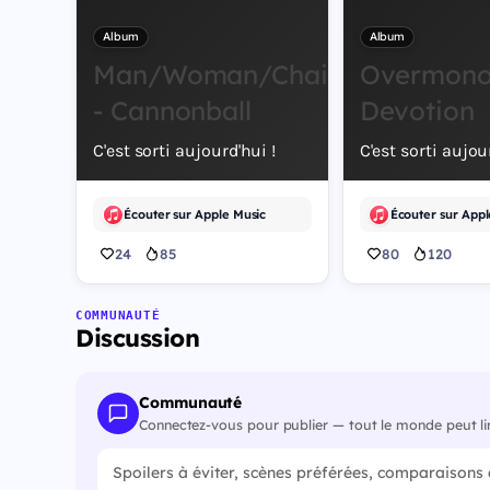
Album
Album
Man/Woman/Chainsaw
Overmono 
- Cannonball
Devotion
C'est sorti aujourd'hui !
C'est sorti aujou
Écouter sur Apple Music
24
85
80
120
COMMUNAUTÉ
Discussion
Communauté
Connectez-vous pour publier — tout le monde peut li