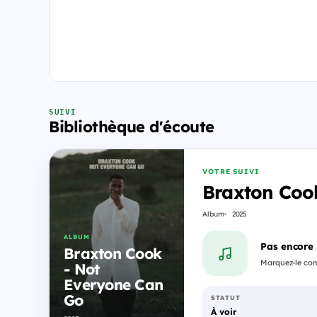
SUIVI
Bibliothèque d'écoute
VOTRE SUIVI
Braxton Coo
Album
2025
ALBUM
Pas encore
Braxton Cook
Marquez-le comm
- Not
Everyone Can
Go
STATUT
À voir