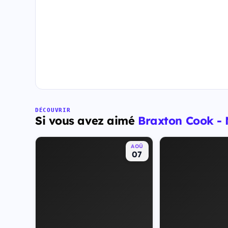
DÉCOUVRIR
Si vous avez aimé
Braxton Cook -
AOÛ
07