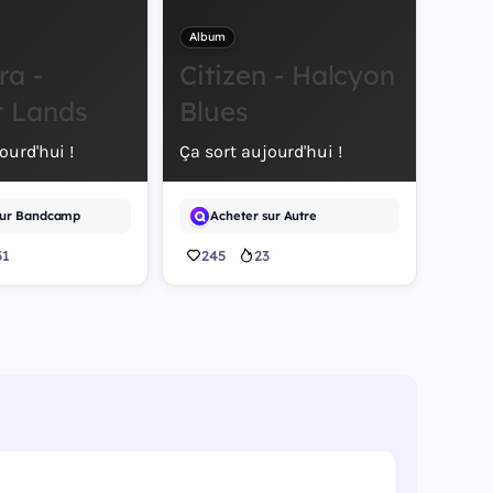
Album
ra -
Citizen - Halcyon
t Lands
Blues
ourd'hui !
Ça sort aujourd'hui !
sur Bandcamp
Acheter sur Autre
51
245
23