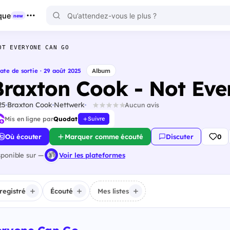
que
new
OT EVERYONE CAN GO
ate de sortie · 29 août 2025
Album
Braxton Cook - Not Ev
25
Braxton Cook
Nettwerk
Aucun avis
Mis en ligne par
Quodat
Suivre
Où écouter
Marquer comme écouté
Discuter
0
sponible sur —
Voir les plateformes
registré
Écouté
Mes listes