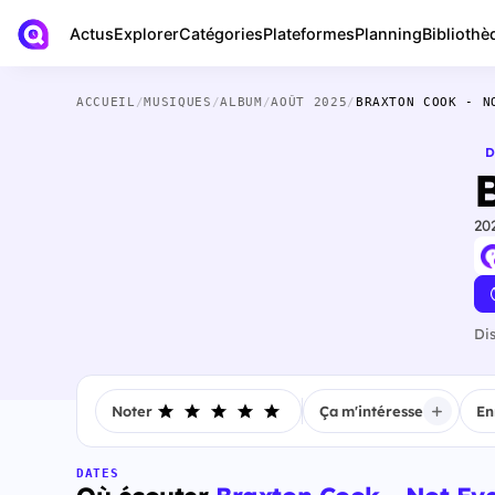
Actus
Bibliothè
Explorer
Catégories
Plateformes
Planning
ACCUEIL
/
MUSIQUES
/
ALBUM
/
AOÛT 2025
/
BRAXTON COOK - N
D
20
Di
Noter
Ça m'intéresse
En
DATES