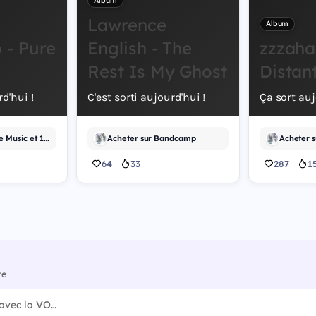
Album
Lawrence
Album
- Pure
English - The
zzzaha
Rest Is My Ghost
Distan
rd'hui !
C'est sorti aujourd'hui !
Ça sort auj
Écouter sur Apple Music et 1 autre
Acheter sur Bandcamp
Acheter 
64
33
287
1
re