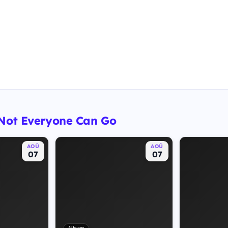
 Not Everyone Can Go
AOÛ
AOÛ
07
07