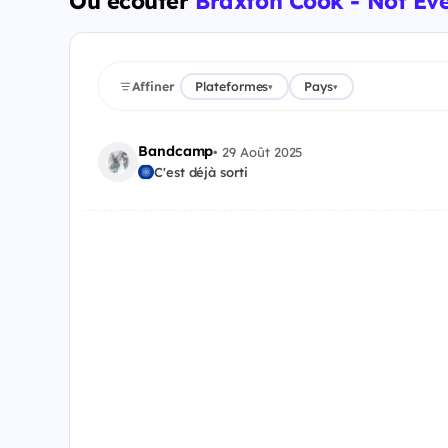
Où écouter
Braxton Cook - Not Ev
Affiner
Plateformes
Pays
▾
▾
Bandcamp
•
29 Août 2025
C'est déjà sorti