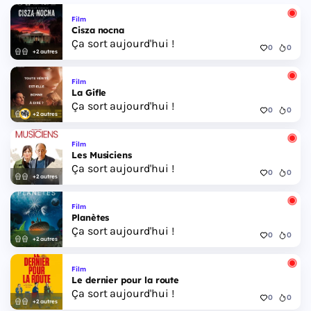
Film
Cisza nocna
Ça sort aujourd'hui !
0
0
+2 autres
Film
La Gifle
Ça sort aujourd'hui !
0
0
+2 autres
Film
Les Musiciens
Ça sort aujourd'hui !
0
0
+2 autres
Film
Planètes
Ça sort aujourd'hui !
0
0
+2 autres
Film
Le dernier pour la route
Ça sort aujourd'hui !
0
0
+2 autres