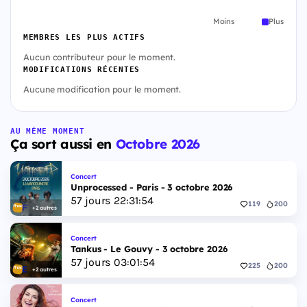
Moins
Plus
MEMBRES LES PLUS ACTIFS
Aucun contributeur pour le moment.
MODIFICATIONS RÉCENTES
Aucune modification pour le moment.
AU MÊME MOMENT
Ça sort aussi en
Octobre 2026
Concert
Unprocessed - Paris - 3 octobre 2026
57
jours
22
:
31
:
53
119
200
+2 autres
Concert
Tankus - Le Gouvy - 3 octobre 2026
57
jours
03
:
01
:
53
225
200
+2 autres
Concert