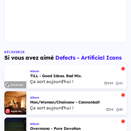
DÉCOUVRIR
Si vous avez aimé
Defects - Artificial Icons
Album
TiLL - Good Ideas. Bad Mix.
Ça sort aujourd'hui !
245
41
Bandcamp
Album
Man/Woman/Chainsaw - Cannonball
Ça sort aujourd'hui !
24
85
Apple Music
Album
Overmono - Pure Devotion