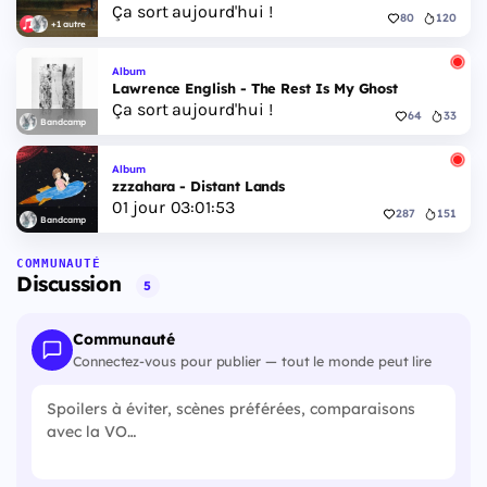
Ça sort aujourd'hui !
80
120
+1 autre
Album
Lawrence English - The Rest Is My Ghost
Ça sort aujourd'hui !
64
33
Bandcamp
Album
zzzahara - Distant Lands
01
jour
03
:
01
:
52
287
151
Bandcamp
COMMUNAUTÉ
Discussion
5
Communauté
Connectez-vous pour publier — tout le monde peut lire