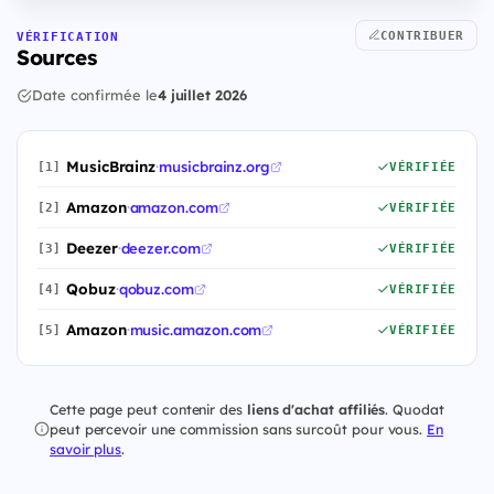
CONTRIBUER
VÉRIFICATION
Sources
Date confirmée le
4 juillet 2026
MusicBrainz
·
musicbrainz.org
[1]
VÉRIFIÉE
Amazon
·
amazon.com
[2]
VÉRIFIÉE
Deezer
·
deezer.com
[3]
VÉRIFIÉE
Qobuz
·
qobuz.com
[4]
VÉRIFIÉE
Amazon
·
music.amazon.com
[5]
VÉRIFIÉE
Cette page peut contenir des
liens d'achat affiliés
. Quodat
peut percevoir une commission sans surcoût pour vous.
En
savoir plus
.