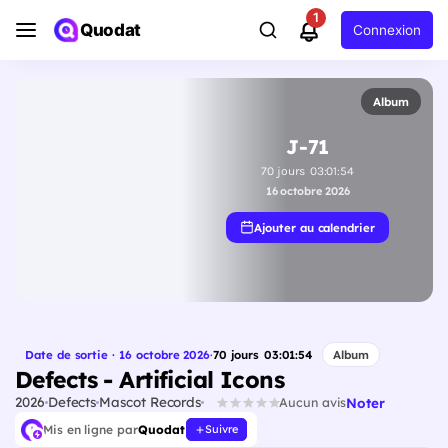
1
Quodat
Connexion
Album
J-71
70
jours
03
:
01
:
53
16 octobre 2026
Ajouter au calendrier
Date de sortie · 16 octobre 2026
·
70
jours
03
:
01
:
53
Album
Defects - Artificial Icons
2026
Defects
Mascot Records
Noter
Aucun avis
Mis en ligne par
Quodat
Suivre