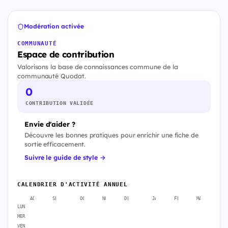
Modération activée
COMMUNAUTÉ
Espace de contribution
Valorisons la base de connaissances commune de la
communauté Quodat.
0
CONTRIBUTION VALIDÉE
Envie d'aider ?
Découvre les bonnes pratiques pour enrichir une fiche de
sortie efficacement.
Suivre le guide de style →
CALENDRIER D'ACTIVITÉ ANNUEL
AOÛT
SEPT.
OCT.
NOV.
DÉC.
JANV.
FÉVR.
MARS
A
LUN
MER
VEN