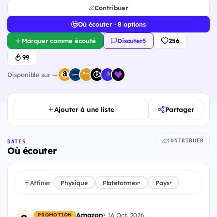
Contribuer
Où écouter · 8 options
Marquer comme écouté
Discuter
·
5
256
99
Disponible sur —
Ajouter à une liste
Partager
CONTRIBUER
DATES
Où écouter
Affiner
Physique
Plateformes
Pays
▾
▾
Amazon
•
16 Oct. 2026
PROMOTION