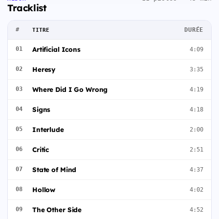
Tracklist
#
DURÉE
TITRE
Artificial Icons
01
4:09
Heresy
02
3:35
Where Did I Go Wrong
03
4:19
Signs
04
4:18
Interlude
05
2:00
Critic
06
2:51
State of Mind
07
4:37
Hollow
08
4:02
The Other Side
09
4:52