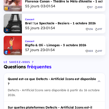
Florence Conan - Théâtre le Mélo d'Amélie - 1 octobr
55
jours
03
:
01
:
53
37
200
+2 autres
Concert
Brel ! Le Spectacle - Beziers - 1 octobre 2026
55
jours
23
:
01
:
53
156
197
+2 autres
Concert
Bigflo & Oli - Limoges - 3 octobre 2026
57
jours
23
:
01
:
53
203
197
+2 autres
LE SAVIEZ-VOUS ?
Questions
fréquentes
Quand est-ce que Defects - Artificial Icons est disponible
?
Defects - Artificial Icons sera disponible à partir du 16 octobre
2026.
Sur quelles plateformes Defects - Artificial Icons est-il