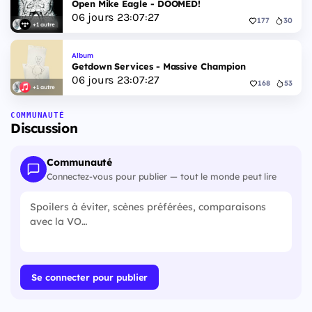
Open Mike Eagle - DOOMED!
06
jours
23
:
07
:
27
177
30
+1 autre
Album
Getdown Services - Massive Champion
06
jours
23
:
07
:
27
168
53
+1 autre
COMMUNAUTÉ
Discussion
Communauté
Connectez-vous pour publier — tout le monde peut lire
Se connecter pour publier