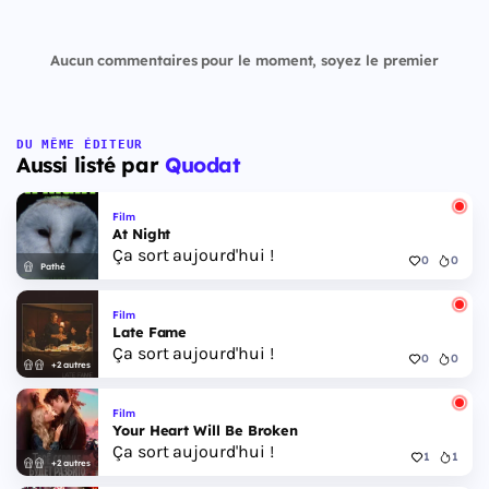
Aucun commentaires pour le moment, soyez le premier
DU MÊME ÉDITEUR
Aussi listé par
Quodat
Film
At Night
Ça sort aujourd'hui !
0
0
Pathé
Film
Late Fame
Ça sort aujourd'hui !
0
0
+2 autres
Film
Your Heart Will Be Broken
Ça sort aujourd'hui !
1
1
+2 autres