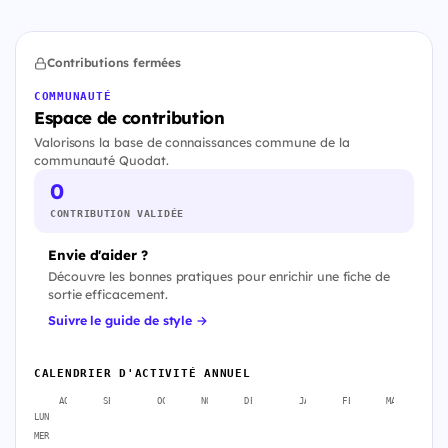
Contributions fermées
COMMUNAUTÉ
Espace de contribution
Valorisons la base de connaissances commune de la
communauté Quodat.
0
CONTRIBUTION VALIDÉE
Envie d'aider ?
Découvre les bonnes pratiques pour enrichir une fiche de
sortie efficacement.
Suivre le guide de style →
CALENDRIER D'ACTIVITÉ ANNUEL
AOÛT
SEPT.
OCT.
NOV.
DÉC.
JANV.
FÉVR.
MARS
A
LUN
MER