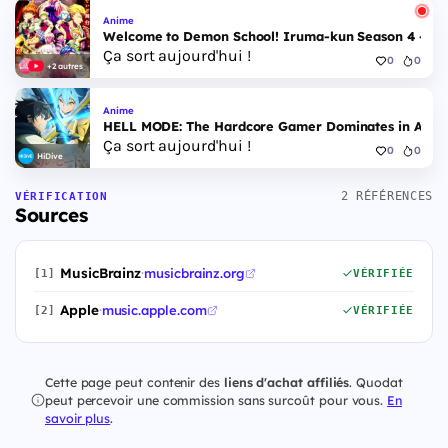
Anime
Welcome to Demon School! Iruma-kun Season 4 - Epi
Ça sort aujourd'hui !
0
0
+2 autres
Anime
HELL MODE: The Hardcore Gamer Dominates in Anothe
Ça sort aujourd'hui !
0
0
HiDive
2 RÉFÉRENCES
VÉRIFICATION
Sources
MusicBrainz
·
musicbrainz.org
[1]
VÉRIFIÉE
Apple
·
music.apple.com
[2]
VÉRIFIÉE
Cette page peut contenir des
liens d'achat affiliés
. Quodat
peut percevoir une commission sans surcoût pour vous.
En
savoir plus
.