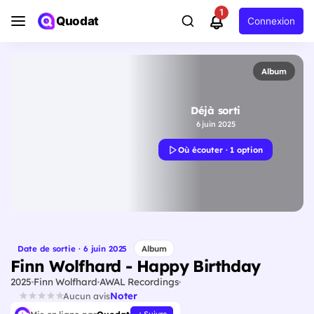
1
Quodat
Connexion
Album
Déjà sorti
6 juin 2025
Où écouter · 1 option
Date de sortie · 6 juin 2025
Album
Finn Wolfhard - Happy Birthday
2025
Finn Wolfhard
AWAL Recordings
Noter
Aucun avis