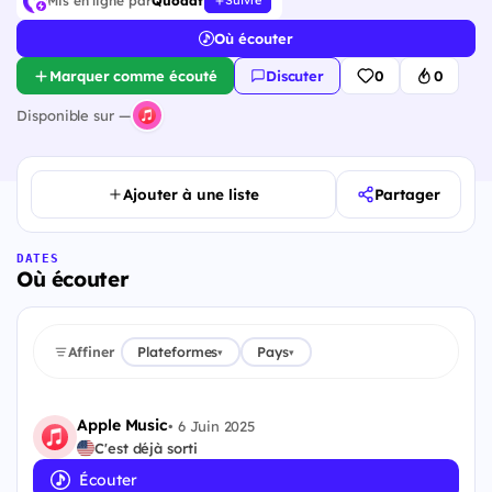
Mis en ligne par
Quodat
Suivre
Où écouter
Marquer comme écouté
Discuter
0
0
Disponible sur —
Ajouter à une liste
Partager
DATES
Où écouter
Affiner
Plateformes
Pays
▾
▾
Apple Music
•
6 Juin 2025
C'est déjà sorti
Écouter