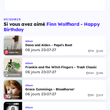
DÉCOUVRIR
Si vous avez aimé
Finn Wolfhard - Happy
Birthday
Album
Dana and Alden - Papa’s Boat
06
jours
23
:
07
:
27
78
126
Apple Music
Album
Frankie and the Witch Fingers - Trash Classic
06
jours
23
:
07
:
27
244
186
Bandcamp
Album
Grace Cummings - Bloodhorse!
06
jours
23
:
07
:
27
30
115
+1 autre
Album