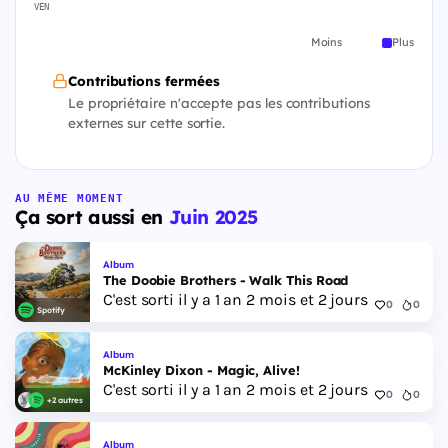
VEN
Moins
Plus
Contributions fermées
Le propriétaire n'accepte pas les contributions
externes sur cette sortie.
AU MÊME MOMENT
Ça sort aussi en
Juin 2025
Album
The Doobie Brothers - Walk This Road
C'est sorti il y a 1 an 2 mois et 2 jours
0
0
Spotify
Album
McKinley Dixon - Magic, Alive!
C'est sorti il y a 1 an 2 mois et 2 jours
0
0
+2 autres
Album