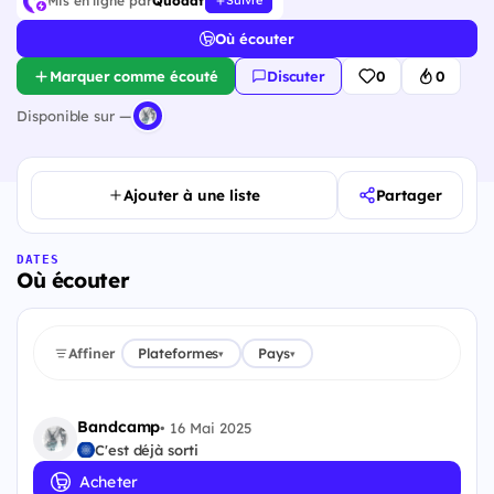
Mis en ligne par
Quodat
Suivre
Où écouter
Marquer comme écouté
Discuter
0
0
Disponible sur —
Ajouter à une liste
Partager
DATES
Où écouter
Affiner
Plateformes
Pays
▾
▾
Bandcamp
•
16 Mai 2025
C'est déjà sorti
Acheter