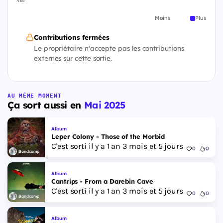
VEN
Moins
Plus
Contributions fermées
Le propriétaire n'accepte pas les contributions
externes sur cette sortie.
AU MÊME MOMENT
Ça sort aussi en
Mai 2025
Album
Leper Colony - Those of the Morbid
C'est sorti il y a 1 an 3 mois et 5 jours
0
0
Bandcamp
Album
Cantrips - From a Darebin Cave
C'est sorti il y a 1 an 3 mois et 5 jours
0
0
Bandcamp
Album