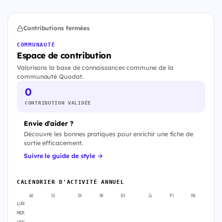
Contributions fermées
COMMUNAUTÉ
Espace de contribution
Valorisons la base de connaissances commune de la
communauté Quodat.
0
CONTRIBUTION VALIDÉE
Envie d'aider ?
Découvre les bonnes pratiques pour enrichir une fiche de
sortie efficacement.
Suivre le guide de style →
CALENDRIER D'ACTIVITÉ ANNUEL
AOÛT
SEPT.
OCT.
NOV.
DÉC.
JANV.
FÉVR.
MARS
A
LUN
MER