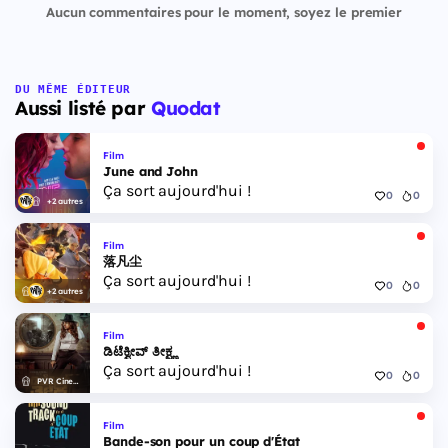
Aucun commentaires pour le moment, soyez le premier
DU MÊME ÉDITEUR
Aussi listé par
Quodat
Film
June and John
Ça sort aujourd'hui !
0
0
+2 autres
Film
落凡尘
Ça sort aujourd'hui !
0
0
+2 autres
Film
ಡಿಟೆಕ್ವೀವ್ ತೀಕ್ಷ್ಣ
Ça sort aujourd'hui !
0
0
PVR Cinemas
Film
Bande-son pour un coup d'État