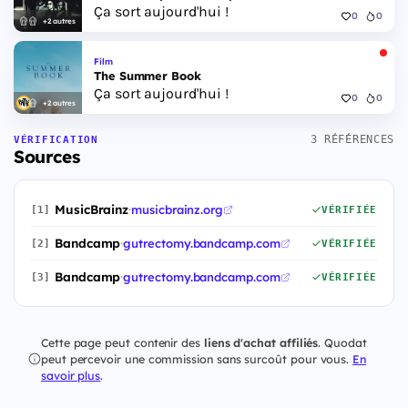
Ça sort aujourd'hui !
0
0
+2 autres
Film
The Summer Book
Ça sort aujourd'hui !
0
0
+2 autres
3 RÉFÉRENCES
VÉRIFICATION
Sources
MusicBrainz
·
musicbrainz.org
[1]
VÉRIFIÉE
Bandcamp
·
gutrectomy.bandcamp.com
[2]
VÉRIFIÉE
Bandcamp
·
gutrectomy.bandcamp.com
[3]
VÉRIFIÉE
Cette page peut contenir des
liens d'achat affiliés
. Quodat
peut percevoir une commission sans surcoût pour vous.
En
savoir plus
.