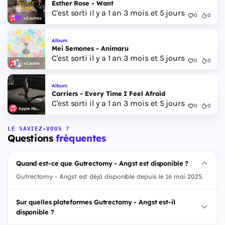
Esther Rose - Want
C'est sorti il y a 1 an 3 mois et 5 jours
0
0
+2 autres
Album
Mei Semones - Animaru
C'est sorti il y a 1 an 3 mois et 5 jours
0
0
+1 autre
Album
Carriers - Every Time I Feel Afraid
C'est sorti il y a 1 an 3 mois et 5 jours
0
0
Apple Music
LE SAVIEZ-VOUS ?
Questions
fréquentes
Quand est-ce que Gutrectomy - Angst est disponible ?
Gutrectomy - Angst est déjà disponible depuis le 16 mai 2025.
Sur quelles plateformes Gutrectomy - Angst est-il
disponible ?