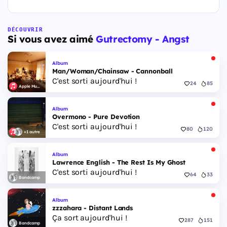
DÉCOUVRIR
Si vous avez aimé
Gutrectomy - Angst
Album
Man/Woman/Chainsaw - Cannonball
C'est sorti aujourd'hui !
24
85
Apple Music
Album
Overmono - Pure Devotion
C'est sorti aujourd'hui !
80
120
+1 autre
Album
Lawrence English - The Rest Is My Ghost
C'est sorti aujourd'hui !
64
33
Bandcamp
Album
zzzahara - Distant Lands
Ça sort aujourd'hui !
287
151
Bandcamp