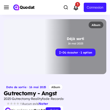
1
Quodat
Connexion
Album
Déjà sorti
16 mai 2025
Où écouter · 1 option
Date de sortie · 16 mai 2025
Album
Gutrectomy - Angst
2025
Gutrectomy
Realityfade Records
Noter
Aucun avis