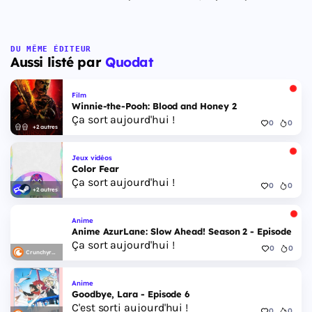
DU MÊME ÉDITEUR
Aussi listé par
Quodat
Film
Winnie-the-Pooh: Blood and Honey 2
Ça sort aujourd'hui !
0
0
+2 autres
Jeux vidéos
Color Fear
Ça sort aujourd'hui !
0
0
+2 autres
Anime
Anime AzurLane: Slow Ahead! Season 2 - Episode 6
Ça sort aujourd'hui !
0
0
Crunchyroll
Anime
Goodbye, Lara - Episode 6
C'est sorti aujourd'hui !
0
0