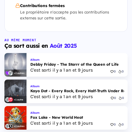
Contributions fermées
Le propriétaire n'accepte pas les contributions
externes sur cette sortie.
AU MÊME MOMENT
Ça sort aussi en
Août 2025
Album
Debby Friday - The Starrr of the Queen of Life
C'est sorti il y a 1 an et 9 jours
0
0
+2 autres
Album
Kayo Dot - Every Rock, Every Half‐Truth Under Reas
C'est sorti il y a 1 an et 9 jours
0
0
+1 autre
Album
Fox Lake - New World Heat
C'est sorti il y a 1 an et 9 jours
0
0
+2 autres