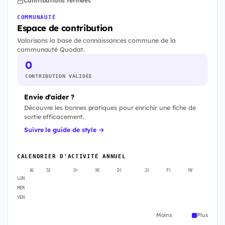
Contributions fermées
COMMUNAUTÉ
Espace de contribution
Valorisons la base de connaissances commune de la
communauté Quodat.
0
CONTRIBUTION VALIDÉE
Envie d'aider ?
Découvre les bonnes pratiques pour enrichir une fiche de
sortie efficacement.
Suivre le guide de style →
CALENDRIER D'ACTIVITÉ ANNUEL
AOÛT
SEPT.
OCT.
NOV.
DÉC.
JANV.
FÉVR.
MARS
AVR
LUN
MER
VEN
Moins
Plus