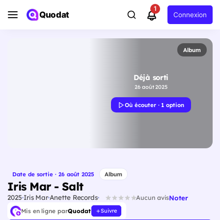
1
Quodat
Connexion
Album
Déjà sorti
26 août 2025
Où écouter · 1 option
Date de sortie · 26 août 2025
Album
Iris Mar - Salt
2025
Iris Mar
Anette Records
Noter
Aucun avis
Mis en ligne par
Quodat
Suivre