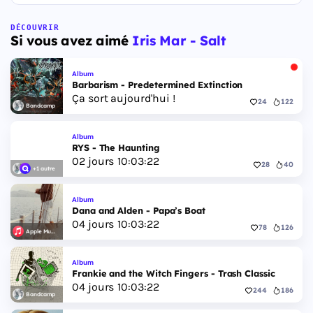
DÉCOUVRIR
Si vous avez aimé
Iris Mar - Salt
Album
Barbarism - Predetermined Extinction
Ça sort aujourd'hui !
24
122
Bandcamp
Album
RYS - The Haunting
02
jours
10
:
03
:
22
28
40
+1 autre
Album
Dana and Alden - Papa’s Boat
04
jours
10
:
03
:
22
78
126
Apple Music
Album
Frankie and the Witch Fingers - Trash Classic
04
jours
10
:
03
:
22
244
186
Bandcamp