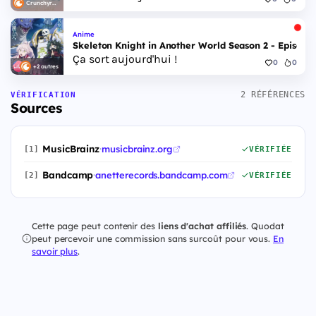
Crunchyroll
Anime
Skeleton Knight in Another World Season 2 - Episode 
Ça sort aujourd'hui !
0
0
+2 autres
2 RÉFÉRENCES
VÉRIFICATION
Sources
MusicBrainz
·
musicbrainz.org
[1]
VÉRIFIÉE
Bandcamp
·
anetterecords.bandcamp.com
[2]
VÉRIFIÉE
Cette page peut contenir des
liens d'achat affiliés
. Quodat
peut percevoir une commission sans surcoût pour vous.
En
savoir plus
.