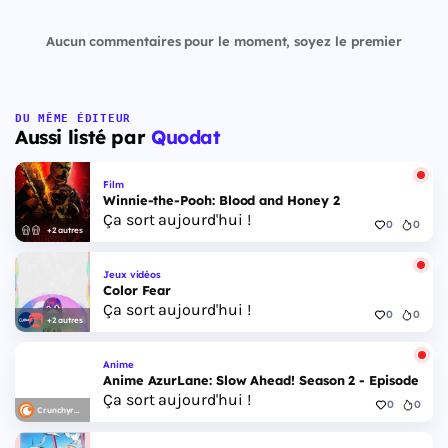
Aucun commentaires pour le moment, soyez le premier
DU MÊME ÉDITEUR
Aussi listé par
Quodat
Film
Winnie-the-Pooh: Blood and Honey 2
Ça sort aujourd'hui !
0
0
+2 autres
Jeux vidéos
Color Fear
Ça sort aujourd'hui !
0
0
+2 autres
Anime
Anime AzurLane: Slow Ahead! Season 2 - Episode 6
Ça sort aujourd'hui !
0
0
Crunchyroll