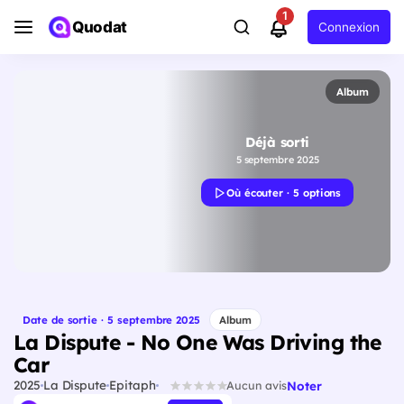
1
Quodat
Connexion
Album
Déjà sorti
5 septembre 2025
Où écouter · 5 options
Date de sortie · 5 septembre 2025
Album
La Dispute - No One Was Driving the
Car
2025
La Dispute
Epitaph
Noter
Aucun avis