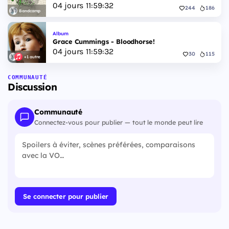
04
jours
11
:
59
:
31
244
186
Bandcamp
Album
Grace Cummings - Bloodhorse!
04
jours
11
:
59
:
31
30
115
+1 autre
COMMUNAUTÉ
Discussion
Communauté
Connectez-vous pour publier — tout le monde peut lire
Se connecter pour publier