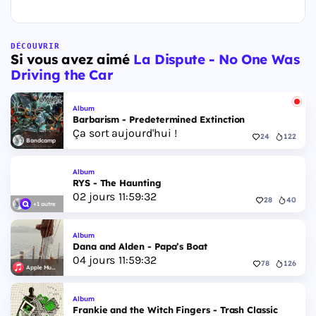
DÉCOUVRIR
Si vous avez aimé
La Dispute - No One Was
Driving the Car
Album
Barbarism - Predetermined Extinction
Ça sort aujourd'hui !
24
122
Bandcamp
Album
RYS - The Haunting
02
jours
11
:
59
:
31
28
40
+1 autre
Album
Dana and Alden - Papa’s Boat
04
jours
11
:
59
:
31
78
126
Apple Music
Album
Frankie and the Witch Fingers - Trash Classic