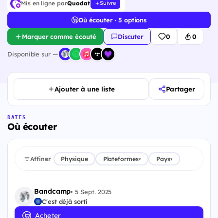
Mis en ligne par
Quodat
Suivre
Où écouter · 5 options
Marquer comme écouté
Discuter
0
0
Disponible sur —
Ajouter à une liste
Partager
DATES
Où écouter
Affiner
Physique
Plateformes
Pays
▾
▾
Bandcamp
•
5 Sept. 2025
C'est déjà sorti
Acheter