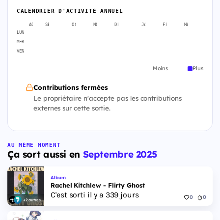
CALENDRIER D'ACTIVITÉ ANNUEL
AOÛT
SEPT.
OCT.
NOV.
DÉC.
JANV.
FÉVR.
MARS
AVR
LUN
MER
VEN
Moins
Plus
Contributions fermées
Le propriétaire n'accepte pas les contributions
externes sur cette sortie.
AU MÊME MOMENT
Ça sort aussi en
Septembre 2025
Album
Rachel Kitchlew - Flirty Ghost
C'est sorti il y a 339 jours
0
0
+2 autres