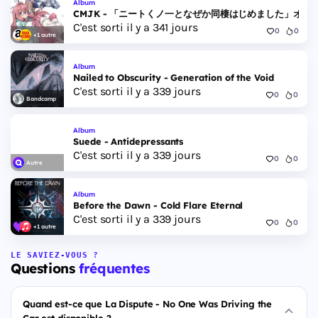
Album
CMJK - 「ニートくノ一となぜか同棲はじめました」オリ
C'est sorti il y a 341 jours
0
0
+1 autre
Album
Nailed to Obscurity - Generation of the Void
C'est sorti il y a 339 jours
0
0
Bandcamp
Album
Suede - Antidepressants
C'est sorti il y a 339 jours
0
0
Autre
Album
Before the Dawn - Cold Flare Eternal
C'est sorti il y a 339 jours
0
0
+1 autre
LE SAVIEZ-VOUS ?
Questions
fréquentes
Quand est-ce que La Dispute - No One Was Driving the