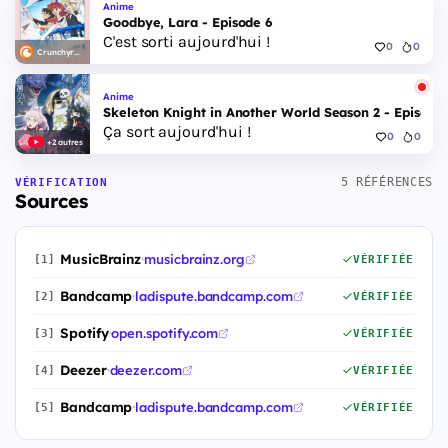
Anime
Goodbye, Lara - Episode 6
C'est sorti aujourd'hui !
0
0
Crunchyroll
Anime
Skeleton Knight in Another World Season 2 - Episode 
Ça sort aujourd'hui !
0
0
+2 autres
5 RÉFÉRENCES
VÉRIFICATION
Sources
MusicBrainz
·
musicbrainz.org
[1]
VÉRIFIÉE
Bandcamp
·
ladispute.bandcamp.com
[2]
VÉRIFIÉE
Spotify
·
open.spotify.com
[3]
VÉRIFIÉE
Deezer
·
deezer.com
[4]
VÉRIFIÉE
Bandcamp
·
ladispute.bandcamp.com
[5]
VÉRIFIÉE