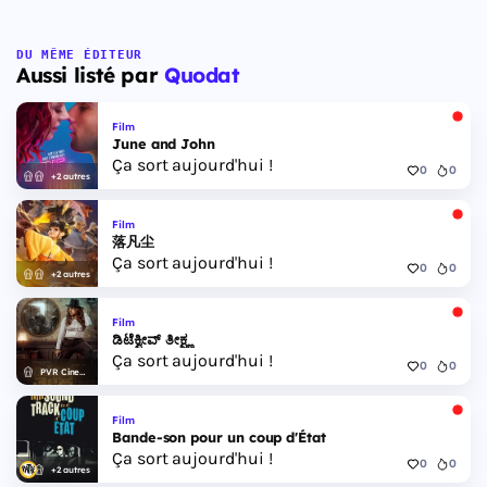
DU MÊME ÉDITEUR
Aussi listé par
Quodat
Film
June and John
Ça sort aujourd'hui !
0
0
+2 autres
Film
落凡尘
Ça sort aujourd'hui !
0
0
+2 autres
Film
ಡಿಟೆಕ್ವೀವ್ ತೀಕ್ಷ್ಣ
Ça sort aujourd'hui !
0
0
PVR Cinemas
Film
Bande-son pour un coup d'État
Ça sort aujourd'hui !
0
0
+2 autres