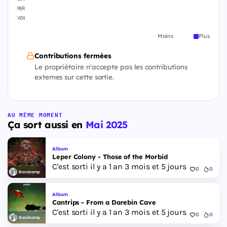
MER
VEN
Moins
Plus
Contributions fermées
Le propriétaire n'accepte pas les contributions
externes sur cette sortie.
AU MÊME MOMENT
Ça sort aussi en
Mai 2025
Album
Leper Colony - Those of the Morbid
C'est sorti il y a 1 an 3 mois et 5 jours
0
0
Bandcamp
Album
Cantrips - From a Darebin Cave
C'est sorti il y a 1 an 3 mois et 5 jours
0
0
Bandcamp