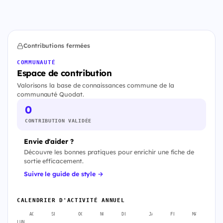
Contributions fermées
COMMUNAUTÉ
Espace de contribution
Valorisons la base de connaissances commune de la
communauté Quodat.
0
CONTRIBUTION VALIDÉE
Envie d'aider ?
Découvre les bonnes pratiques pour enrichir une fiche de
sortie efficacement.
Suivre le guide de style →
CALENDRIER D'ACTIVITÉ ANNUEL
AOÛT
SEPT.
OCT.
NOV.
DÉC.
JANV.
FÉVR.
MARS
A
LUN