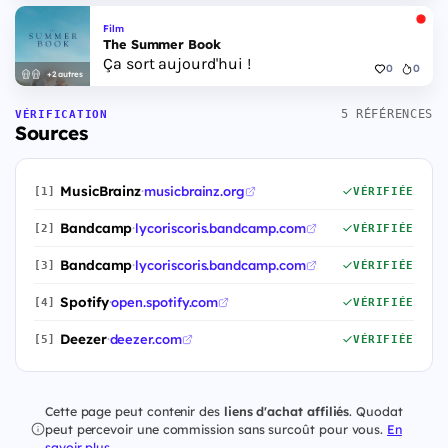
Film
The Summer Book
Ça sort aujourd'hui !
0
0
+2 autres
5 RÉFÉRENCES
VÉRIFICATION
Sources
MusicBrainz
·
musicbrainz.org
[1]
VÉRIFIÉE
Bandcamp
·
lycoriscoris.bandcamp.com
[2]
VÉRIFIÉE
Bandcamp
·
lycoriscoris.bandcamp.com
[3]
VÉRIFIÉE
Spotify
·
open.spotify.com
[4]
VÉRIFIÉE
Deezer
·
deezer.com
[5]
VÉRIFIÉE
Cette page peut contenir des
liens d'achat affiliés
. Quodat
peut percevoir une commission sans surcoût pour vous.
En
savoir plus
.