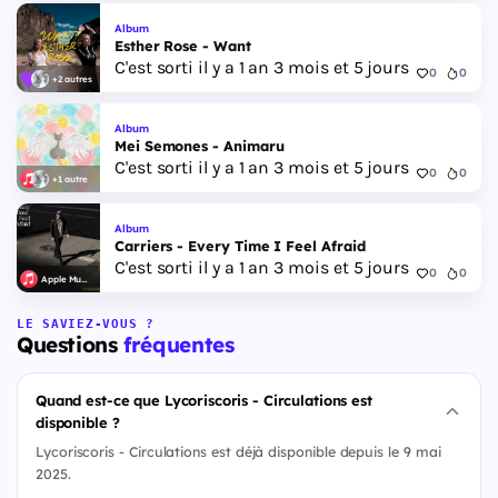
Album
Esther Rose - Want
C'est sorti il y a 1 an 3 mois et 5 jours
0
0
+2 autres
Album
Mei Semones - Animaru
C'est sorti il y a 1 an 3 mois et 5 jours
0
0
+1 autre
Album
Carriers - Every Time I Feel Afraid
C'est sorti il y a 1 an 3 mois et 5 jours
0
0
Apple Music
LE SAVIEZ-VOUS ?
Questions
fréquentes
Quand est-ce que Lycoriscoris - Circulations est
disponible ?
Lycoriscoris - Circulations est déjà disponible depuis le 9 mai
2025.