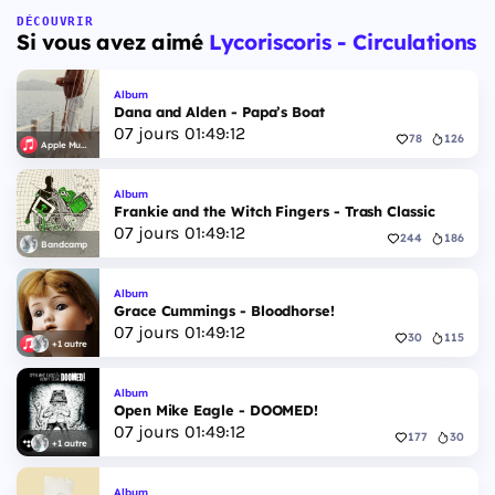
DÉCOUVRIR
Si vous avez aimé
Lycoriscoris - Circulations
Album
Dana and Alden - Papa’s Boat
07
jours
01
:
49
:
11
78
126
Apple Music
Album
Frankie and the Witch Fingers - Trash Classic
07
jours
01
:
49
:
11
244
186
Bandcamp
Album
Grace Cummings - Bloodhorse!
07
jours
01
:
49
:
11
30
115
+1 autre
Album
Open Mike Eagle - DOOMED!
07
jours
01
:
49
:
11
177
30
+1 autre
Album