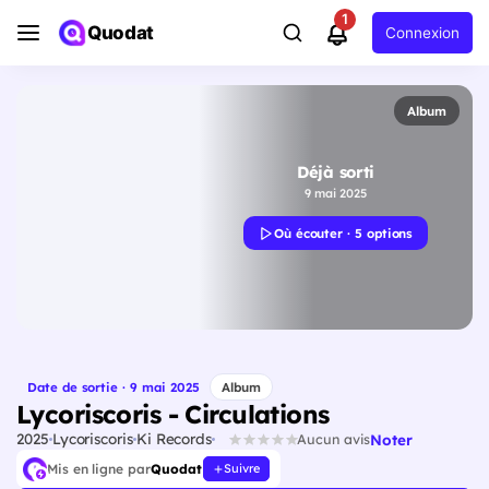
1
Quodat
Connexion
Album
Déjà sorti
9 mai 2025
Où écouter · 5 options
Date de sortie · 9 mai 2025
Album
Lycoriscoris - Circulations
2025
Lycoriscoris
Ki Records
Noter
Aucun avis
Mis en ligne par
Quodat
Suivre