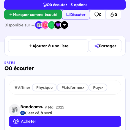
Où écouter · 5 options
Marquer comme écouté
Discuter
0
0
Disponible sur —
Ajouter à une liste
Partager
DATES
Où écouter
Affiner
Physique
Plateformes
Pays
▾
▾
Bandcamp
•
9 Mai 2025
C'est déjà sorti
Acheter