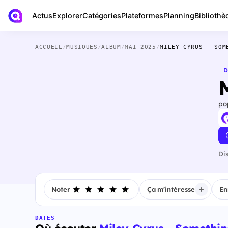
Actus
Bibliothè
Explorer
Catégories
Plateformes
Planning
ACCUEIL
/
MUSIQUES
/
ALBUM
/
MAI 2025
/
MILEY CYRUS - SOM
D
po
Di
Noter
Ça m'intéresse
En
DATES