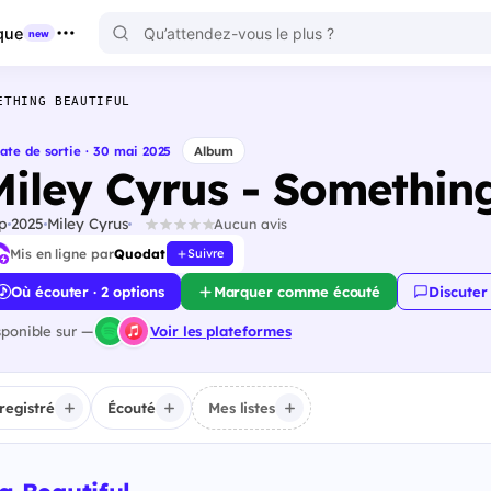
que
new
ETHING BEAUTIFUL
ate de sortie · 30 mai 2025
Album
Miley Cyrus - Something
p
2025
Miley Cyrus
Aucun avis
Mis en ligne par
Quodat
Suivre
Où écouter · 2 options
Marquer comme écouté
Discuter
sponible sur —
Voir les plateformes
registré
Écouté
Mes listes