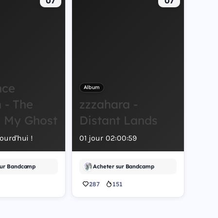
07
07
nce
Album
 - The
zzzahara -
s My Ghost
Distant Lands
ourd'hui !
01
jour
02
:
00
:
58
sur Bandcamp
Acheter sur Bandcamp
287
151