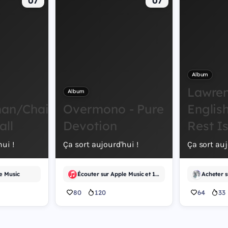
07
07
Album
Lawre
Album
an/Chainsaw
Overmono - Pure
English
all
Devotion
Rest I
ui !
Ça sort aujourd'hui !
Ça sort auj
e Music
Écouter sur Apple Music et 1 autre
Acheter 
80
120
64
33