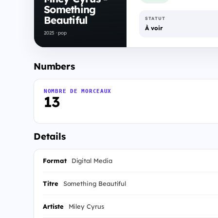
Something
Beautiful
STATUT
À voir
2025 · pop
Numbers
NOMBRE DE MORCEAUX
13
Details
Format
Digital Media
Titre
Something Beautiful
Artiste
Miley Cyrus