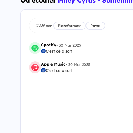
Où écouter
Miley Cyrus - Somethin
Affiner
Plateformes
Pays
▾
▾
Spotify
•
30 Mai 2025
C'est déjà sorti
Apple Music
•
30 Mai 2025
C'est déjà sorti