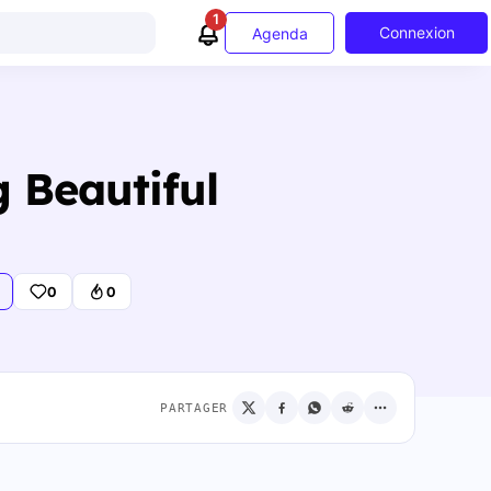
1
Connexion
Agenda
 Beautiful
0
0
PARTAGER