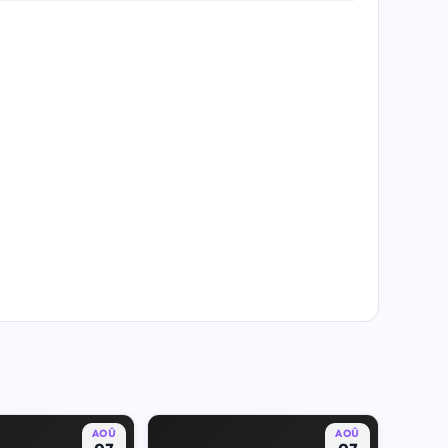
AOÛ
AOÛ