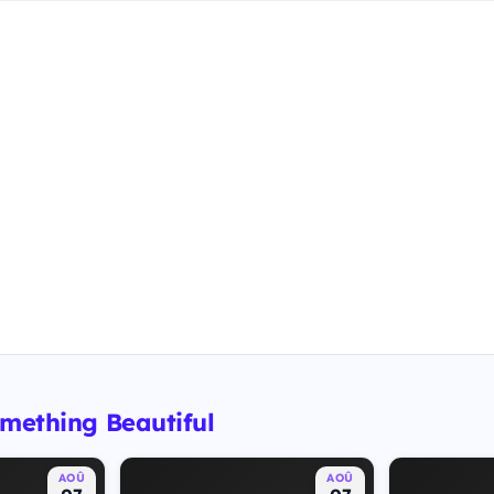
omething Beautiful
AOÛ
AOÛ