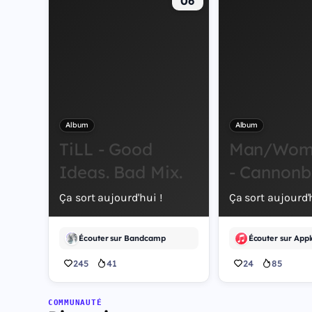
06
Album
Album
TiLL - Good
Man/Wom
Ideas. Bad Mix.
- Cannonb
Ça sort aujourd'hui !
Ça sort aujourd'h
Écouter sur Bandcamp
Écouter sur Appl
245
41
24
85
COMMUNAUTÉ