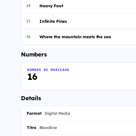
Heavy Foot
14
Infinite Pines
15
Where the mountain meets the sea
16
Numbers
NOMBRE DE MORCEAUX
16
Details
Format
Digital Media
Titre
Bloodline