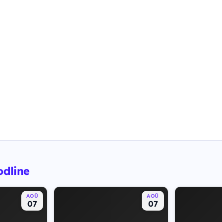
odline
AOÛ
AOÛ
07
07