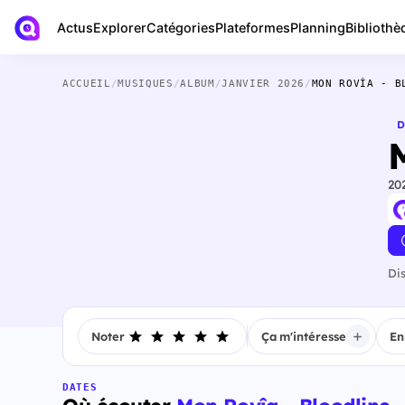
Actus
Bibliothè
Explorer
Catégories
Plateformes
Planning
ACCUEIL
/
MUSIQUES
/
ALBUM
/
JANVIER 2026
/
MON ROVÎA - B
D
20
Di
Noter
Ça m'intéresse
En
DATES