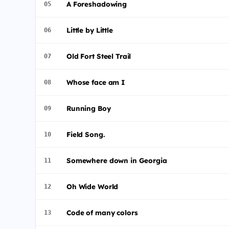
A Foreshadowing
05
Little by Little
06
Old Fort Steel Trail
07
Whose face am I
08
Running Boy
09
Field Song.
10
Somewhere down in Georgia
11
Oh Wide World
12
Code of many colors
13