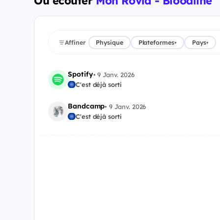
Où écouter
Mon Rovîa - Bloodline
Affiner
Physique
Plateformes
Pays
▾
▾
Spotify
•
9 Janv. 2026
C'est déjà sorti
Bandcamp
•
9 Janv. 2026
C'est déjà sorti