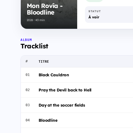
Mon Rovîa -
Bloodline
STATUT
À voir
2026 · 43 min
ALBUM
Tracklist
#
TITRE
Black Cauldron
01
Pray the Devil back to Hell
02
Day at the soccer fields
03
Bloodline
04