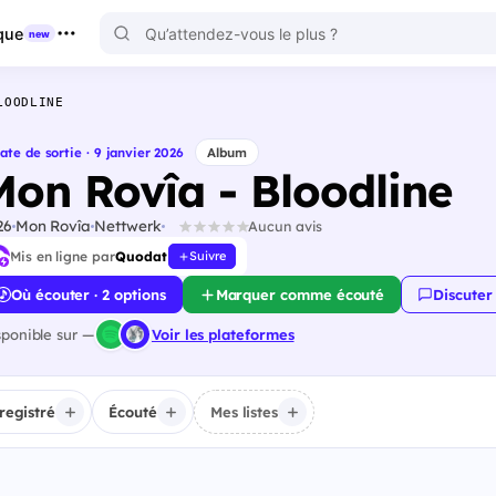
que
new
LOODLINE
ate de sortie · 9 janvier 2026
Album
Mon Rovîa - Bloodline
26
Mon Rovîa
Nettwerk
Aucun avis
Mis en ligne par
Quodat
Suivre
Où écouter · 2 options
Marquer comme écouté
Discuter
sponible sur —
Voir les plateformes
registré
Écouté
Mes listes