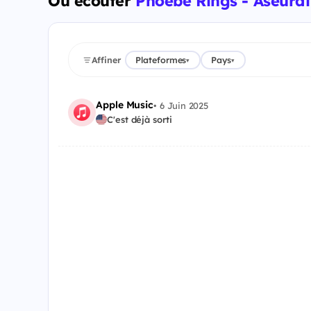
Où écouter
Phoebe Rings - Aseurai
Affiner
Plateformes
Pays
▾
▾
Apple Music
•
6 Juin 2025
C'est déjà sorti