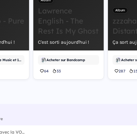
Album
Lawrence
Album
- Pure
English - The
zzzaha
Rest Is My Ghost
Distan
rd'hui !
C'est sorti aujourd'hui !
Ça sort auj
Écouter sur Apple Music et 1 autre
Acheter sur Bandcamp
Acheter 
64
33
287
1
re