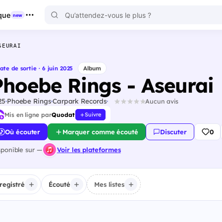
que
new
SEURAI
ate de sortie · 6 juin 2025
Album
Phoebe Rings - Aseurai
25
Phoebe Rings
Carpark Records
Aucun avis
Mis en ligne par
Quodat
Suivre
Où écouter
Marquer comme écouté
Discuter
0
sponible sur —
Voir les plateformes
registré
Écouté
Mes listes