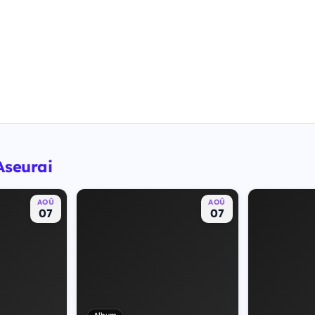
Aseurai
AOÛ
AOÛ
07
07