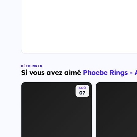
DÉCOUVRIR
Si vous avez aimé
Phoebe Rings - 
AOÛ
07