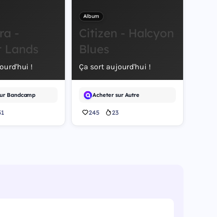
Album
ra -
Citizen - Halcyon
t Lands
Blues
ourd'hui !
Ça sort aujourd'hui !
sur Bandcamp
Acheter sur Autre
51
245
23