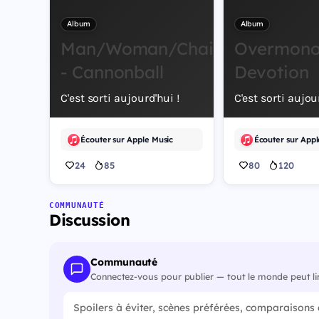
Album
Album
Man/Woman/Chainsaw
Overmono 
- Cannonball
Devotion
C'est sorti aujourd'hui !
C'est sorti aujou
Écouter sur Apple Music
24
85
80
120
COMMUNAUTÉ
Discussion
Communauté
Connectez-vous pour publier — tout le monde peut li