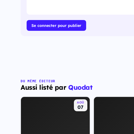
Se connecter pour publier
DU MÊME ÉDITEUR
Aussi listé par
Quodat
AOÛ
07