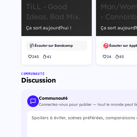
TiLL - Good
Man/Wom
Ideas. Bad Mix.
- Cannonb
Ça sort aujourd'hui !
Ça sort aujourd'h
Écouter sur Bandcamp
Écouter sur Appl
245
41
24
85
COMMUNAUTÉ
Discussion
Communauté
Connectez-vous pour publier — tout le monde peut li