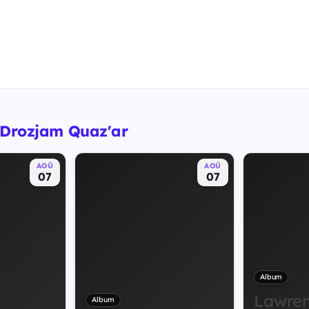
 Drozjam Quaz'ar
AOÛ
AOÛ
07
07
Album
Lawre
Album