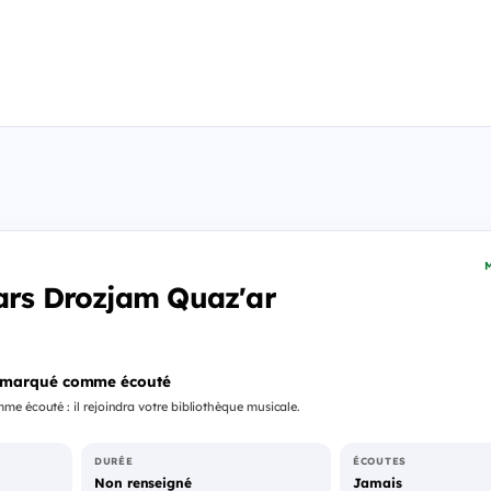
M
ars Drozjam Quaz'ar
 marqué comme écouté
e écouté : il rejoindra votre bibliothèque musicale.
DURÉE
ÉCOUTES
Non renseigné
Jamais