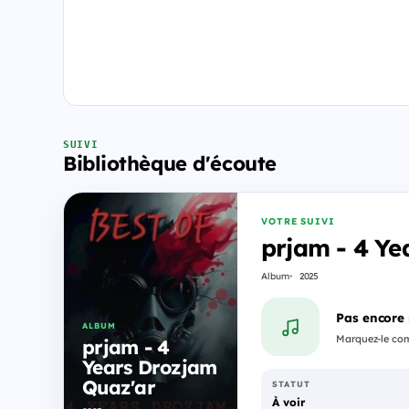
SUIVI
Bibliothèque d'écoute
VOTRE SUIVI
prjam - 4 Ye
Album
2025
Pas encore
ALBUM
Marquez-le comm
prjam - 4
Years Drozjam
Quaz'ar
STATUT
À voir