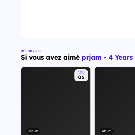
DÉCOUVRIR
Si vous avez aimé
prjam - 4 Years
AOÛ
06
Album
Album