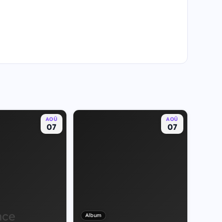
AOÛ
AOÛ
07
07
nce
Album