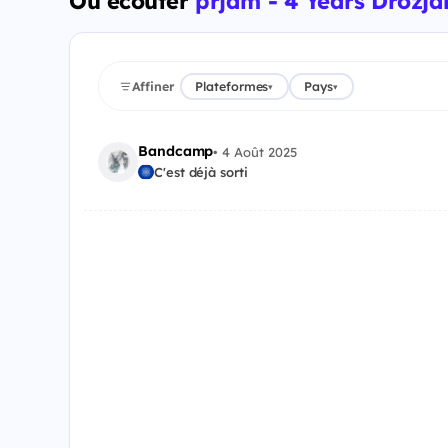
Où écouter
prjam - 4 Years Drozj
Affiner
Plateformes
Pays
▾
▾
Bandcamp
•
4 Août 2025
C'est déjà sorti