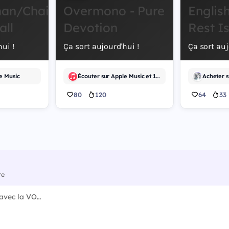
an/Chainsaw
Overmono - Pure
English
all
Devotion
Rest I
ui !
Ça sort aujourd'hui !
Ça sort auj
e Music
Écouter sur Apple Music et 1 autre
Acheter 
80
120
64
33
re