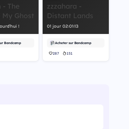
 - The
zzzahara -
s My Ghost
Distant Lands
ourd'hui !
01
jour
02
:
01
:
12
sur Bandcamp
Acheter sur Bandcamp
287
151