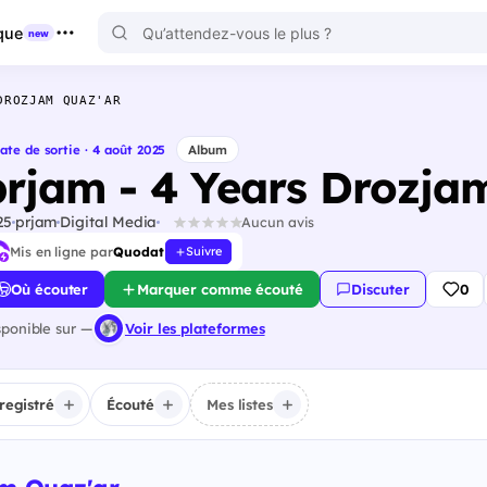
que
new
DROZJAM QUAZ'AR
ate de sortie · 4 août 2025
Album
prjam - 4 Years Drozja
25
prjam
Digital Media
Aucun avis
Mis en ligne par
Quodat
Suivre
Où écouter
Marquer comme écouté
Discuter
0
sponible sur —
Voir les plateformes
registré
Écouté
Mes listes