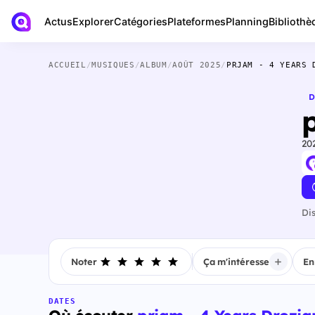
Actus
Bibliothè
Explorer
Catégories
Plateformes
Planning
ACCUEIL
/
MUSIQUES
/
ALBUM
/
AOÛT 2025
/
PRJAM - 4 YEARS 
D
20
Di
Noter
Ça m'intéresse
En
DATES