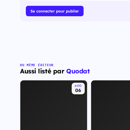
Se connecter pour publier
DU MÊME ÉDITEUR
Aussi listé par
Quodat
AOÛ
06