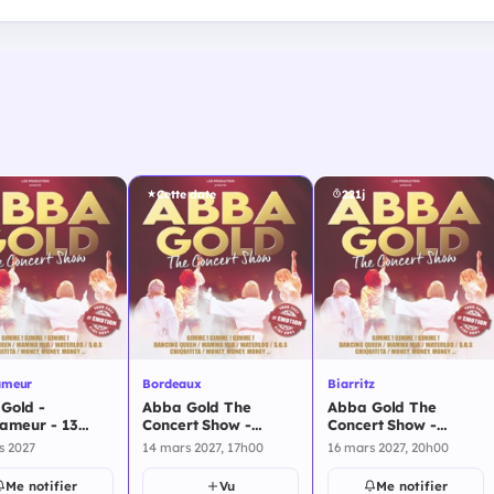
Cette date
221j
ameur
Bordeaux
Biarritz
Gold -
Abba Gold The
Abba Gold The
lameur - 13
Concert Show -
Concert Show -
2027
Bordeaux - 14 mars
Biarritz - 16 mars
s 2027
14 mars 2027, 17h00
16 mars 2027, 20h00
2027
2027
Me notifier
Vu
Me notifier