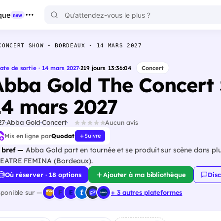
que
new
CONCERT SHOW - BORDEAUX - 14 MARS 2027
ate de sortie · 14 mars 2027
·
219
jours
13
:
36
:
03
Concert
Abba Gold The Concert 
14 mars 2027
27
Abba Gold
Concert
Aucun avis
Mis en ligne par
Quodat
Suivre
 bref —
Abba Gold part en tournée et se produit sur scène dans pl
EATRE FEMINA (Bordeaux).
Où réserver · 18 options
Ajouter à ma bibliothèque
Disc
sponible sur —
+ 3 autres plateformes