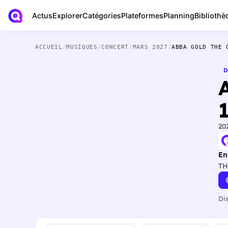
Actus
Bibliothè
Explorer
Catégories
Plateformes
Planning
ACCUEIL
/
MUSIQUES
/
CONCERT
/
MARS 2027
/
ABBA GOLD THE 
D
20
En
TH
Di