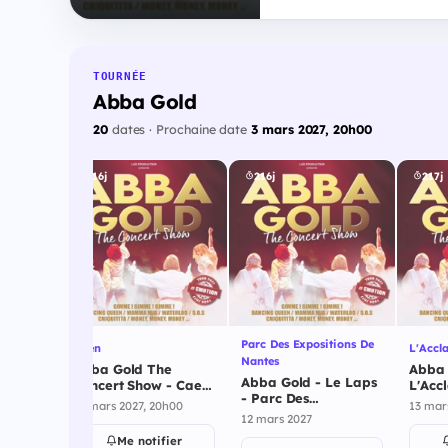
TOURNÉE
Abba Gold
20
dates · Prochaine date
3 mars 2027, 20h00
216j
216j
217j
Parc Des Expositions De
Caen
L'Accl
Nantes
e
Abba Gold The
Abba 
Abba Gold - Le Laps
-
Concert Show - Caen
L'Acc
- Parc Des
ars
- 11 mars 2027
mars 
h00
11 mars 2027, 20h00
13 mar
Expositions De
12 mars 2027
Nantes - 12 mars
ier
Me notifier
2027