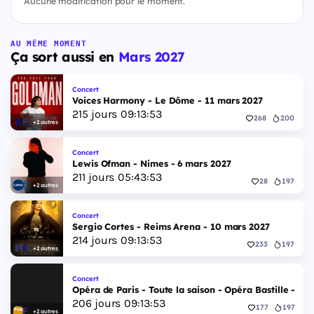
Aucune modification pour le moment.
AU MÊME MOMENT
Ça sort aussi en
Mars 2027
Concert
Voices Harmony - Le Dôme - 11 mars 2027
215
jours
09
:
13
:
52
268
200
+2 autres
Concert
Lewis Ofman - Nimes - 6 mars 2027
211
jours
05
:
43
:
52
28
197
+2 autres
Concert
Sergio Cortes - Reims Arena - 10 mars 2027
214
jours
09
:
13
:
52
233
197
+2 autres
Concert
Opéra de Paris - Toute la saison - Opéra Bastille - 2 
206
jours
09
:
13
:
52
177
197
+2 autres