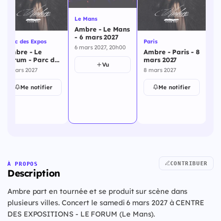
Le Mans
Ambre - Le Mans
- 6 mars 2027
Parc des Expos
Paris
Re
6 mars 2027, 20h00
Ambre - Le
Ambre - Paris - 8
Am
Forum - Parc des
mars 2027
11
Vu
Expos - 6 mars
6 mars 2027
8 mars 2027
11
2027
Me notifier
Me notifier
CONTRIBUER
À PROPOS
Description
Ambre part en tournée et se produit sur scène dans
plusieurs villes. Concert le samedi 6 mars 2027 à CENTRE
DES EXPOSITIONS - LE FORUM (Le Mans).