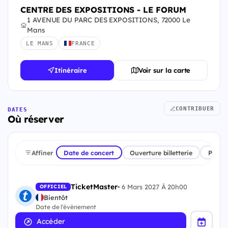
CENTRE DES EXPOSITIONS - LE FORUM
1 AVENUE DU PARC DES EXPOSITIONS, 72000 Le
Mans
LE MANS
FRANCE
Itinéraire
Voir sur la carte
CONTRIBUER
DATES
Où réserver
Affiner
Date de concert
Ouverture billetterie
Plate
TicketMaster
•
6 Mars 2027 À 20h00
OFFICIEL
Bientôt
Date de l'évènement
Accéder