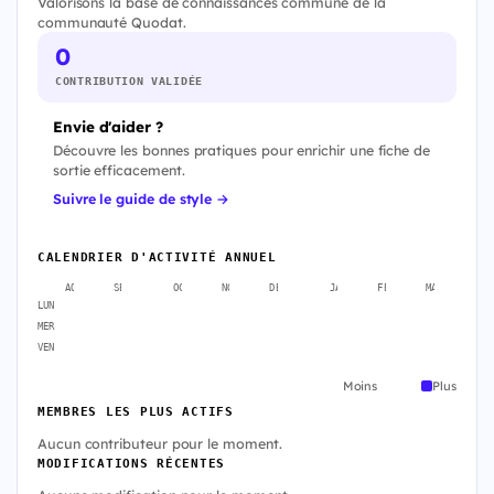
Valorisons la base de connaissances commune de la
communauté Quodat.
0
CONTRIBUTION VALIDÉE
Envie d'aider ?
Découvre les bonnes pratiques pour enrichir une fiche de
sortie efficacement.
Suivre le guide de style →
CALENDRIER D'ACTIVITÉ ANNUEL
AOÛT
SEPT.
OCT.
NOV.
DÉC.
JANV.
FÉVR.
MARS
A
LUN
MER
VEN
Moins
Plus
MEMBRES LES PLUS ACTIFS
Aucun contributeur pour le moment.
MODIFICATIONS RÉCENTES