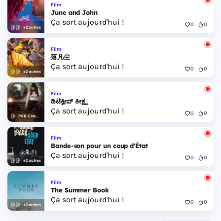
Film
June and John
Ça sort aujourd'hui !
0
0
+2 autres
Film
落凡尘
Ça sort aujourd'hui !
0
0
+2 autres
Film
ಡಿಟೆಕ್ವೀವ್ ತೀಕ್ಷ್ಣ
Ça sort aujourd'hui !
0
0
PVR Cinemas
Film
Bande-son pour un coup d'État
Ça sort aujourd'hui !
0
0
+2 autres
Film
The Summer Book
Ça sort aujourd'hui !
0
0
+2 autres