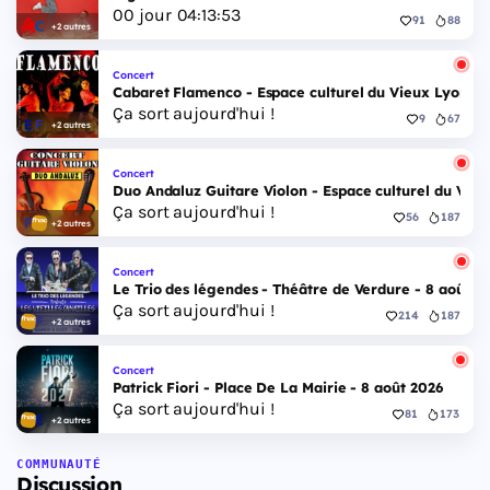
00
jour
04
:
13
:
52
91
88
+2 autres
Concert
Cabaret Flamenco - Espace culturel du Vieux Lyon - 
Ça sort aujourd'hui !
9
67
+2 autres
Concert
Duo Andaluz Guitare Violon - Espace culturel du Vieu
Ça sort aujourd'hui !
56
187
+2 autres
Concert
Le Trio des légendes - Théâtre de Verdure - 8 août 2
Ça sort aujourd'hui !
214
187
+2 autres
Concert
Patrick Fiori - Place De La Mairie - 8 août 2026
Ça sort aujourd'hui !
81
173
+2 autres
COMMUNAUTÉ
Discussion