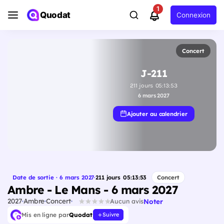
1
Quodat
Connexion
Concert
J-211
211
jours
05
:
13
:
52
6 mars 2027
Ajouter au calendrier
Date de sortie · 6 mars 2027
·
211
jours
05
:
13
:
52
Concert
Ambre - Le Mans - 6 mars 2027
2027
Ambre
Concert
Noter
Aucun avis
Mis en ligne par
Quodat
Suivre