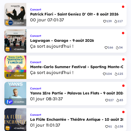
Concert
Patrick Fiori - Saint Geniez D' Olt - 8 août 2026
00
jour
07
:
01
:
36
139
117
+2 autres
Concert
Lagwagon - Garage - 9 août 2026
Ça sort aujourd'hui !
166
34
+2 autres
Concert
Monte-Carlo Summer Festival - Sporting Monte-Carlo S
Ça sort aujourd'hui !
104
125
+2 autres
Concert
Yanns 1Ere Partie - Palavas Les Flots - 9 août 2026
01
jour
08
:
31
:
36
227
83
+2 autres
Concert
La Flûte Enchantée - Théâtre Antique - 10 août 2026
01
jour
11
:
01
:
36
61
138
+2 autres