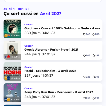
AU MÊME MOMENT
Ça sort aussi en
Avril 2027
Concert
Goldmen - Concert 100% Goldman - Nesle - 4 avril 2
239
jours
04
:
31
:
36
245
200
+2 autres
Concert
Gracie Abrams - Paris - 9 avril 2027
244
jours
07
:
01
:
36
103
199
+2 autres
Concert
Hoshi - Eckbolsheim - 3 avril 2027
237
jours
11
:
01
:
36
281
198
+2 autres
Concert
Pony Pony Run Run - Bordeaux - 8 avril 2027
243
jours
07
:
01
:
36
215
196
+2 autres