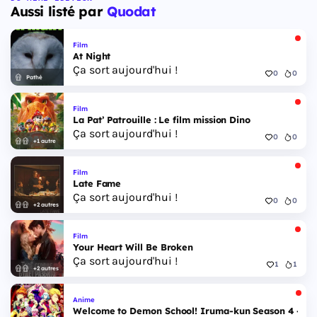
Aussi listé par
Quodat
Film
At Night
Ça sort aujourd'hui !
0
0
Pathé
Film
La Pat’ Patrouille : Le film mission Dino
Ça sort aujourd'hui !
0
0
+1 autre
Film
Late Fame
Ça sort aujourd'hui !
0
0
+2 autres
Film
Your Heart Will Be Broken
Ça sort aujourd'hui !
1
1
+2 autres
Anime
Welcome to Demon School! Iruma-kun Season 4 - Epi