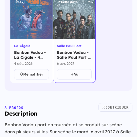
117j
Cette date
La Cigale
Salle Paul Fort
Bonbon Vodou -
Bonbon Vodou -
La Cigale - 4
Salle Paul Fort -
décembre 2026
6 avril 2027
4 déc. 2026
6 avr. 2027
Me notifier
Vu
CONTRIBUER
À PROPOS
Description
Bonbon Vodou part en tournée et se produit sur scène
dans plusieurs villes. Sur scène le mardi 6 avril 2027 à Salle