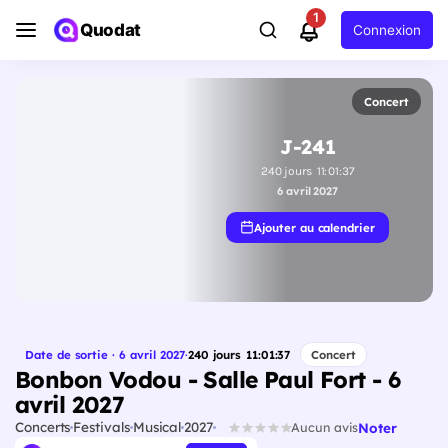
1
Quodat
Connexion
Concert
J-241
240
jours
11
:
01
:
36
6 avril 2027
Ajouter au calendrier
Date de sortie · 6 avril 2027
·
240
jours
11
:
01
:
36
Concert
Bonbon Vodou - Salle Paul Fort - 6
avril 2027
Concerts
Festivals
Musical
2027
Noter
Aucun avis