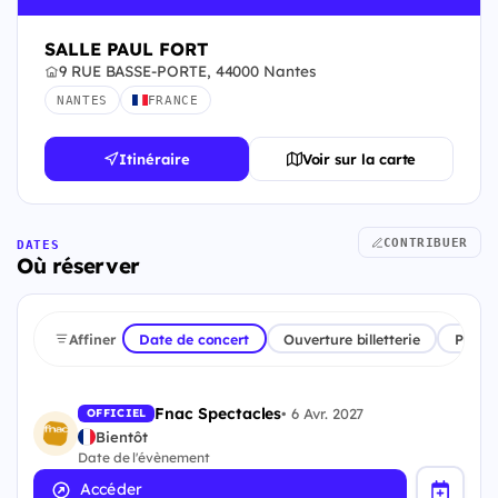
SALLE PAUL FORT
9 RUE BASSE-PORTE, 44000 Nantes
NANTES
FRANCE
Itinéraire
Voir sur la carte
CONTRIBUER
DATES
Où réserver
Affiner
Date de concert
Ouverture billetterie
Plate
Fnac Spectacles
•
6 Avr. 2027
OFFICIEL
Bientôt
Date de l'évènement
Accéder