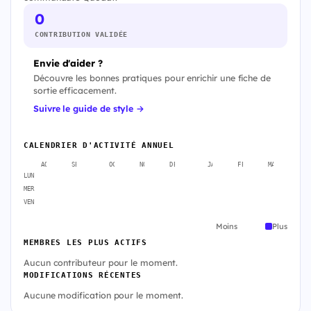
0
CONTRIBUTION VALIDÉE
Envie d'aider ?
Découvre les bonnes pratiques pour enrichir une fiche de
sortie efficacement.
Suivre le guide de style →
CALENDRIER D'ACTIVITÉ ANNUEL
AOÛT
SEPT.
OCT.
NOV.
DÉC.
JANV.
FÉVR.
MARS
A
LUN
MER
VEN
Moins
Plus
MEMBRES LES PLUS ACTIFS
Aucun contributeur pour le moment.
MODIFICATIONS RÉCENTES
Aucune modification pour le moment.