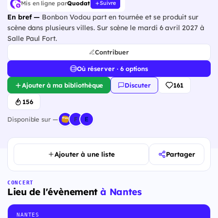
Mis en ligne par
Quodat
Suivre
En bref —
Bonbon Vodou part en tournée et se produit sur
scène dans plusieurs villes. Sur scène le mardi 6 avril 2027 à
Salle Paul Fort.
Contribuer
Où réserver · 6 options
Ajouter à ma bibliothèque
Discuter
161
156
Disponible sur —
Ajouter à une liste
Partager
CONCERT
Lieu de l'évènement
à Nantes
NANTES