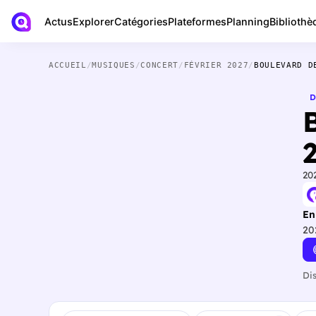
Actus
Bibliothè
Explorer
Catégories
Plateformes
Planning
ACCUEIL
/
MUSIQUES
/
CONCERT
/
FÉVRIER 2027
/
BOULEVARD D
D
20
En
20
Di