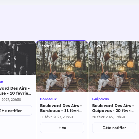
Cette date
197j
se
vard Des Airs -
se - 10 février
Bordeaux
Guipavas
. 2027, 20h30
Boulevard Des Airs -
Boulevard Des Airs -
Bordeaux - 11 février
Guipavas - 20 février
Me notifier
2027
2027
11 févr. 2027, 20h30
20 févr. 2027, 19h30
Vu
Me notifier