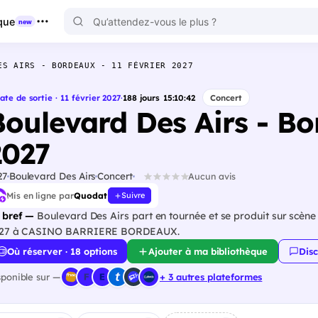
que
new
ES AIRS - BORDEAUX - 11 FÉVRIER 2027
ate de sortie · 11 février 2027
·
188
jours
15
:
10
:
41
Concert
Boulevard Des Airs - Bo
2027
27
Boulevard Des Airs
Concert
Aucun avis
Mis en ligne par
Quodat
Suivre
 bref —
Boulevard Des Airs part en tournée et se produit sur scène d
27 à CASINO BARRIERE BORDEAUX.
Où réserver · 18 options
Ajouter à ma bibliothèque
Disc
sponible sur —
+ 3 autres plateformes