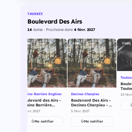
TOURNÉE
Boulevard Des Airs
14
dates · Prochaine date
4 févr. 2027
180j
181j
187j
Toulou
Boule
Toulou
2027
Casino Barrière Enghien
Decines Charpieu
10 févr
Boulevard des Airs -
Boulevard Des Airs -
Casino Barrière
Decines Charpieu - 5
Enghien - 4 février
février 2027
4 févr. 2027
5 févr. 2027
2027
Me notifier
Me notifier