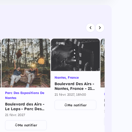
197j
198j
202j
Nantes, France
Boulevard Des Airs -
Nantes, France - 21
Parc Des Expositions De
février 2027
Biarritz
21 févr. 2027, 18h00
Nantes
Boulevard Des 
Boulevard des Airs -
Biarritz - 25 f
Me notifier
Le Laps - Parc Des
2027
25 févr. 2027, 20
Expositions De
21 févr. 2027
Nantes - 21 février
Me notif
2027
Me notifier