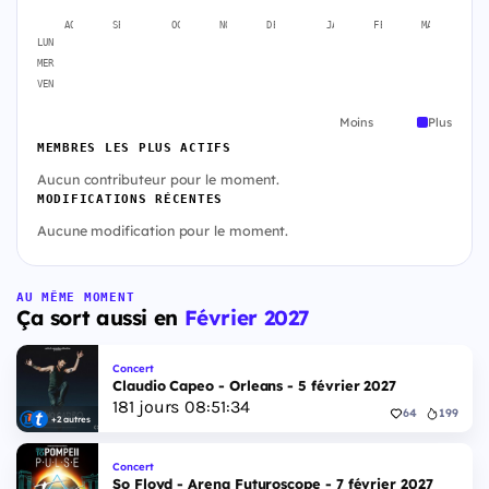
AOÛT
SEPT.
OCT.
NOV.
DÉC.
JANV.
FÉVR.
MARS
A
LUN
MER
VEN
Moins
Plus
MEMBRES LES PLUS ACTIFS
Aucun contributeur pour le moment.
MODIFICATIONS RÉCENTES
Aucune modification pour le moment.
AU MÊME MOMENT
Ça sort aussi en
Février 2027
Concert
Claudio Capeo - Orleans - 5 février 2027
181
jours
08
:
51
:
33
64
199
+2 autres
Concert
So Floyd - Arena Futuroscope - 7 février 2027