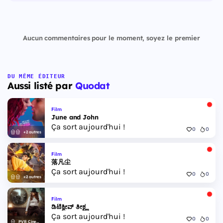
Aucun commentaires pour le moment, soyez le premier
DU MÊME ÉDITEUR
Aussi listé par
Quodat
Film
June and John
Ça sort aujourd'hui !
0
0
+2 autres
Film
落凡尘
Ça sort aujourd'hui !
0
0
+2 autres
Film
ಡಿಟೆಕ್ವೀವ್ ತೀಕ್ಷ್ಣ
Ça sort aujourd'hui !
0
0
PVR Cinemas