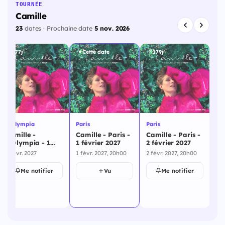
TOURNÉE
Camille
23
dates · Prochaine date
5 nov. 2026
177j
Cette date
179j
L'Olympia
Paris
Paris
La
Camille -
Camille - Paris -
Camille - Paris -
Ca
L'Olympia - 1
1 février 2027
2 février 2027
No
février 2027
18
1 févr. 2027
1 févr. 2027, 20h00
2 févr. 2027, 20h00
18
Me notifier
Vu
Me notifier