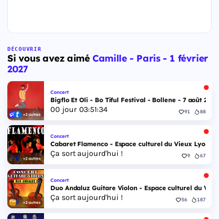
DÉCOUVRIR
Si vous avez aimé
Camille - Paris - 1 février
2027
Concert
Bigflo Et Oli - Bo Tiful Festival - Bollene - 7 août 2026
00
jour
03
:
51
:
33
91
88
+2 autres
Concert
Cabaret Flamenco - Espace culturel du Vieux Lyon - 
Ça sort aujourd'hui !
9
67
+2 autres
Concert
Duo Andaluz Guitare Violon - Espace culturel du Vieu
Ça sort aujourd'hui !
56
187
+2 autres