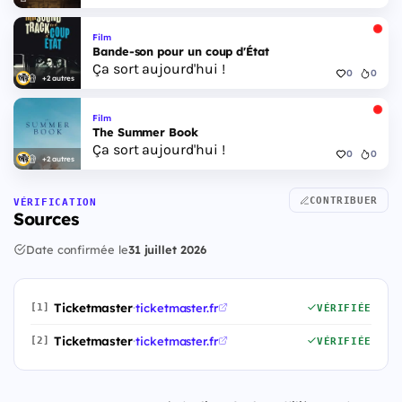
Film
Bande-son pour un coup d'État
Ça sort aujourd'hui !
0
0
+2 autres
Film
The Summer Book
Ça sort aujourd'hui !
0
0
+2 autres
CONTRIBUER
VÉRIFICATION
Sources
Date confirmée le
31 juillet 2026
Ticketmaster
·
ticketmaster.fr
[1]
VÉRIFIÉE
Ticketmaster
·
ticketmaster.fr
[2]
VÉRIFIÉE