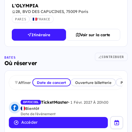
L'OLYMPIA
28, BVD DES CAPUCINES, 75009 Paris
PARIS
FRANCE
Itinéraire
Voir sur la carte
CONTRIBUER
DATES
Où réserver
Affiner
Date de concert
Ouverture billetterie
Plate
TicketMaster
•
1 Févr. 2027 À 20h00
OFFICIEL
Bientôt
Date de l'évènement
Accéder