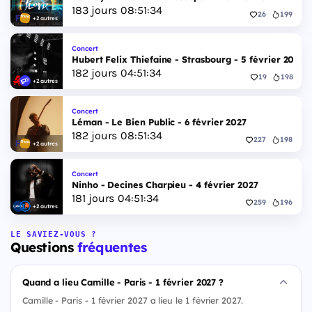
183
jours
08
:
51
:
33
26
199
+2 autres
Concert
Hubert Felix Thiefaine - Strasbourg - 5 février 2027
182
jours
04
:
51
:
33
19
198
+2 autres
Concert
Léman - Le Bien Public - 6 février 2027
182
jours
08
:
51
:
33
227
198
+2 autres
Concert
Ninho - Decines Charpieu - 4 février 2027
181
jours
04
:
51
:
33
259
196
+2 autres
LE SAVIEZ-VOUS ?
Questions
fréquentes
Quand a lieu Camille - Paris - 1 février 2027 ?
Camille - Paris - 1 février 2027 a lieu le 1 février 2027.