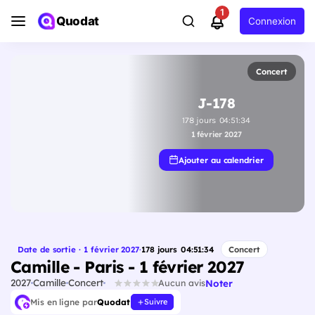
1
Quodat
Connexion
Concert
J-178
178
jours
04
:
51
:
33
1 février 2027
Ajouter au calendrier
Date de sortie · 1 février 2027
·
178
jours
04
:
51
:
33
Concert
Camille - Paris - 1 février 2027
2027
Camille
Concert
Noter
Aucun avis
Mis en ligne par
Quodat
Suivre