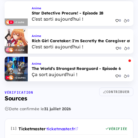
Anime
Star Detective Precure! - Episode 28
C'est sorti aujourd'hui !
0
0
+1 autre
Anime
Rich Girl Caretaker: I'm Secretly the Caregiver of the
C'est sorti aujourd'hui !
0
0
+1 autre
Anime
The World's Strongest Rearguard - Episode 6
Ça sort aujourd'hui !
0
0
+2 autres
CONTRIBUER
VÉRIFICATION
Sources
Date confirmée le
31 juillet 2026
Ticketmaster
·
ticketmaster.fr
[1]
VÉRIFIÉE