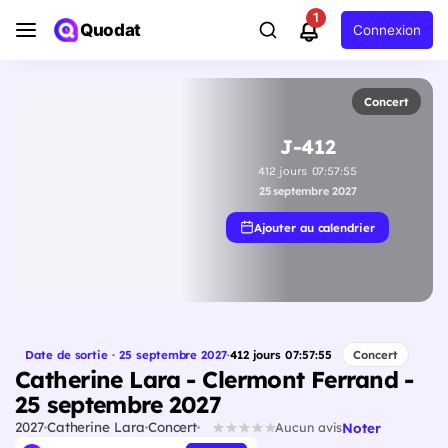
1
Quodat
Connexion
Concert
J-412
412
jours
07
:
57
:
54
25 septembre 2027
Ajouter au calendrier
Date de sortie · 25 septembre 2027
·
412
jours
07
:
57
:
54
Concert
Catherine Lara - Clermont Ferrand -
25 septembre 2027
2027
Catherine Lara
Concert
Noter
Aucun avis