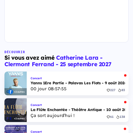
DÉCOUVRIR
Si vous avez aimé
Catherine Lara -
Clermont Ferrand - 25 septembre 2027
Concert
Yanns 1Ere Partie - Palavas Les Flots - 9 août 2026
00
jour
08
:
57
:
54
227
83
+2 autres
Concert
La Flûte Enchantée - Théâtre Antique - 10 août 2026
Ça sort aujourd'hui !
61
138
+2 autres
Concert