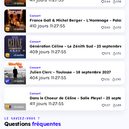
144
198
+2 autres
Concert
France Gall & Michel Berger - L'Hommage - Palais d
410
jours
11
:
27
:
54
240
192
+2 autres
Concert
Génération Céline - Le Zénith Sud - 23 septembre 20
409
jours
11
:
27
:
54
272
191
+2 autres
Concert
Julien Clerc - Toulouse - 18 septembre 2027
404
jours
11
:
27
:
54
151
190
+2 autres
Concert
Dans le Choeur de Céline - Salle Pleyel - 25 septemb
411
jours
11
:
27
:
54
137
189
+2 autres
LE SAVIEZ-VOUS ?
Questions
fréquentes