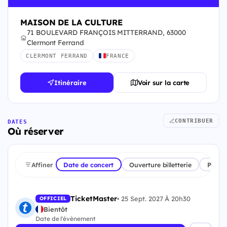
MAISON DE LA CULTURE
71 BOULEVARD FRANÇOIS MITTERRAND, 63000
Clermont Ferrand
CLERMONT FERRAND
FRANCE
Itinéraire
Voir sur la carte
CONTRIBUER
DATES
Où réserver
Affiner
Date de concert
Ouverture billetterie
Plate
TicketMaster
•
25 Sept. 2027 À 20h30
OFFICIEL
Bientôt
Date de l'évènement