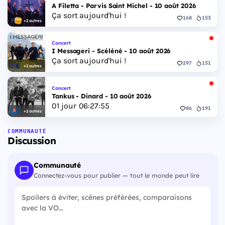
A Filetta - Parvis Saint Michel - 10 août 2026
Ça sort aujourd'hui !
168
153
+2 autres
Concert
I Messageri - Scéléné - 10 août 2026
Ça sort aujourd'hui !
297
151
+2 autres
Concert
Tankus - Dinard - 10 août 2026
01
jour
06
:
27
:
54
86
191
+2 autres
COMMUNAUTÉ
Discussion
Communauté
Connectez-vous pour publier — tout le monde peut lire