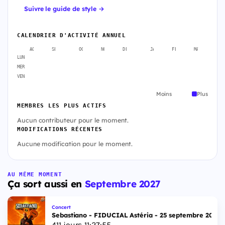
Suivre le guide de style →
CALENDRIER D'ACTIVITÉ ANNUEL
AOÛT
SEPT.
OCT.
NOV.
DÉC.
JANV.
FÉVR.
MARS
A
LUN
MER
VEN
Moins
Plus
MEMBRES LES PLUS ACTIFS
Aucun contributeur pour le moment.
MODIFICATIONS RÉCENTES
Aucune modification pour le moment.
AU MÊME MOMENT
Ça sort aussi en
Septembre 2027
Concert
Sebastiano - FIDUCIAL Astéria - 25 septembre 2027
411
jours
11
:
27
:
54