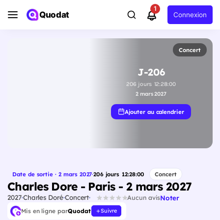
1
Quodat
Connexion
Concert
J-206
206
jours
12
:
27
:
59
2 mars 2027
Ajouter au calendrier
Date de sortie · 2 mars 2027
·
206
jours
12
:
27
:
59
Concert
Charles Dore - Paris - 2 mars 2027
2027
Charles Doré
Concert
Noter
Aucun avis
Mis en ligne par
Quodat
Suivre