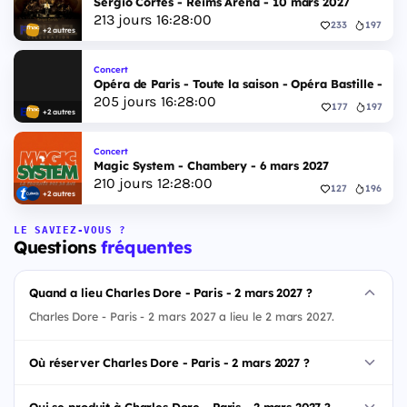
Sergio Cortes - Reims Arena - 10 mars 2027
213
jours
16
:
27
:
59
233
197
+2 autres
Concert
Opéra de Paris - Toute la saison - Opéra Bastille - 2 
205
jours
16
:
27
:
59
177
197
+2 autres
Concert
Magic System - Chambery - 6 mars 2027
210
jours
12
:
27
:
59
127
196
+2 autres
LE SAVIEZ-VOUS ?
Questions
fréquentes
Quand a lieu Charles Dore - Paris - 2 mars 2027 ?
Charles Dore - Paris - 2 mars 2027 a lieu le 2 mars 2027.
Où réserver Charles Dore - Paris - 2 mars 2027 ?
Qui se produit à Charles Dore - Paris - 2 mars 2027 ?