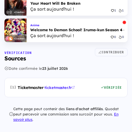
Your Heart Will Be Broken
Ça sort aujourd'hui !
1
1
+2 autres
Anime
Welcome to Demon School! Iruma-kun Season 4 - Epi
Ça sort aujourd'hui !
0
0
+2 autres
CONTRIBUER
VÉRIFICATION
Sources
Date confirmée le
23 juillet 2026
Ticketmaster
·
ticketmaster.fr
[1]
VÉRIFIÉE
Cette page peut contenir des
liens d'achat affiliés
. Quodat
peut percevoir une commission sans surcoût pour vous.
En
savoir plus
.