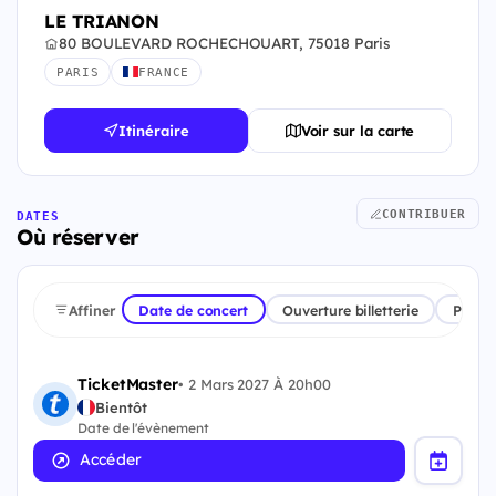
LE TRIANON
80 BOULEVARD ROCHECHOUART, 75018 Paris
PARIS
FRANCE
Itinéraire
Voir sur la carte
CONTRIBUER
DATES
Où réserver
Affiner
Date de concert
Ouverture billetterie
Plate
TicketMaster
•
2 Mars 2027 À 20h00
Bientôt
Date de l'évènement
Accéder