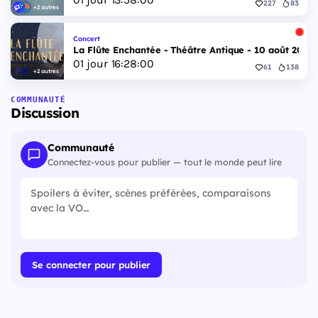
227
83
+2 autres
Concert
La Flûte Enchantée - Théâtre Antique - 10 août 2026
01
jour
16
:
27
:
59
61
138
+2 autres
COMMUNAUTÉ
Discussion
Communauté
Connectez-vous pour publier — tout le monde peut lire
Se connecter pour publier