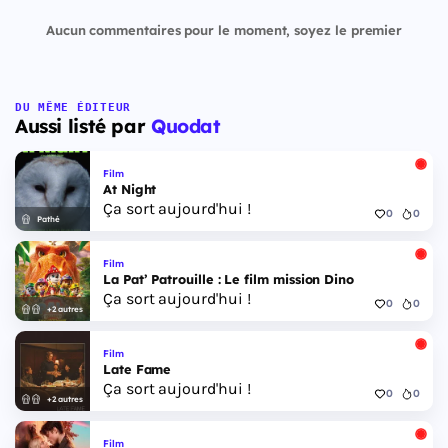
Aucun commentaires pour le moment, soyez le premier
DU MÊME ÉDITEUR
Aussi listé par
Quodat
Film
At Night
Ça sort aujourd'hui !
0
0
Pathé
Film
La Pat’ Patrouille : Le film mission Dino
Ça sort aujourd'hui !
0
0
+2 autres
Film
Late Fame
Ça sort aujourd'hui !
0
0
+2 autres
Film