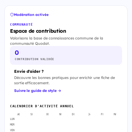
Modération activée
COMMUNAUTÉ
Espace de contribution
Valorisons la base de connaissances commune de la
communauté Quodat.
0
CONTRIBUTION VALIDÉE
Envie d'aider ?
Découvre les bonnes pratiques pour enrichir une fiche de
sortie efficacement.
Suivre le guide de style →
CALENDRIER D'ACTIVITÉ ANNUEL
AOÛT
SEPT.
OCT.
NOV.
DÉC.
JANV.
FÉVR.
MARS
A
LUN
MER
VEN