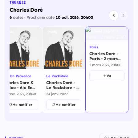
TOURNÉE
Charles Doré
6
dates · Prochaine date
10 oct. 2026, 20h00
168j
168j
Cette date
Paris
Charles Dore -
Paris - 2 mars
2027
2 mars 2027, 20h00
Vu
Aix En Provence
Le Rockstore
Charles Dore &
Charles Doré -
Chiloo - Aix En
Le Rockstore - 24
Provence - 23
janvier 2027
23 janv. 2027, 20h30
24 janv. 2027
janvier 2027
Me notifier
Me notifier
CONTRIBUER