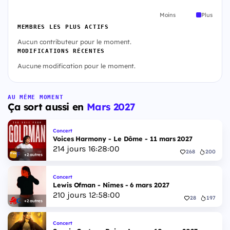
Moins
Plus
MEMBRES LES PLUS ACTIFS
Aucun contributeur pour le moment.
MODIFICATIONS RÉCENTES
Aucune modification pour le moment.
AU MÊME MOMENT
Ça sort aussi en
Mars 2027
Concert
Voices Harmony - Le Dôme - 11 mars 2027
214
jours
16
:
27
:
59
268
200
+2 autres
Concert
Lewis Ofman - Nimes - 6 mars 2027
210
jours
12
:
57
:
59
28
197
+2 autres
Concert