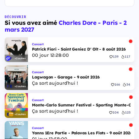
DÉCOUVRIR
Si vous avez aimé
Charles Dore - Paris - 2
mars 2027
Concert
Patrick Fiori - Saint Geniez D' Olt - 8 août 2026
00
jour
12
:
27
:
59
139
117
+2 autres
Concert
Lagwagon - Garage - 9 août 2026
Ça sort aujourd'hui !
166
34
+2 autres
Concert
Monte-Carlo Summer Festival - Sporting Monte-Carlo S
Ça sort aujourd'hui !
104
125
+2 autres
Concert
Yanns 1Ere Partie - Palavas Les Flots - 9 août 2026
01
jour
13
:
57
:
59