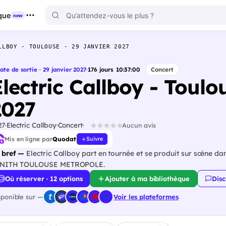
que
new
LLBOY - TOULOUSE - 29 JANVIER 2027
ate de sortie · 29 janvier 2027
·
176
jours
10
:
36
:
59
Concert
lectric Callboy - Toulo
2027
27
Electric Callboy
Concert
Aucun avis
Mis en ligne par
Quodat
Suivre
 bref —
Electric Callboy part en tournée et se produit sur scène dan
NITH TOULOUSE METROPOLE.
Où réserver · 12 options
Ajouter à ma bibliothèque
Disc
sponible sur —
Voir les plateformes