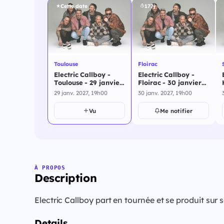
Cette date
177j
Toulouse
Floirac
Electric Callboy -
Electric Callboy -
Toulouse - 29 janvier
Floirac - 30 janvier
2027
2027
29 janv. 2027, 19h00
30 janv. 2027, 19h00
Vu
Me notifier
À PROPOS
Description
Electric Callboy part en tournée et se produit s
Details