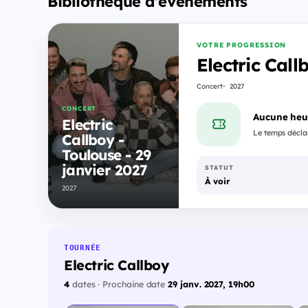
Bibliothèque d'événements
VOTRE PROGRESSION
Electric Call
Concert
2027
CONCERT
Aucune heu
Electric
Le temps déclar
Callboy -
Toulouse - 29
janvier 2027
STATUT
À voir
2027
TOURNÉE
Electric Callboy
4
dates · Prochaine date
29 janv. 2027, 19h00