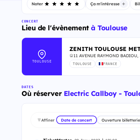
Noter
Ça m'intéresse
Bi
CONCERT
Lieu de l'évènement
à Toulouse
ZENITH TOULOUSE ME
11 AVENUE RAYMOND BADIOU, 3
TOULOUSE
TOULOUSE
FRANCE
DATES
Où réserver
Electric Callboy - Toul
Affiner
Date de concert
Ouverture billetterie