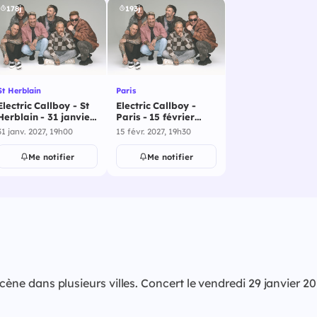
178j
193j
St Herblain
Paris
Electric Callboy - St
Electric Callboy -
Herblain - 31 janvier
Paris - 15 février
2027
2027
31 janv. 2027, 19h00
15 févr. 2027, 19h30
Me notifier
Me notifier
ur scène dans plusieurs villes. Concert le vendredi 29 ja