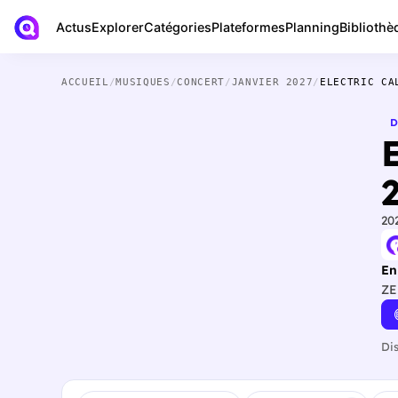
Actus
Bibliothè
Explorer
Catégories
Plateformes
Planning
ACCUEIL
/
MUSIQUES
/
CONCERT
/
JANVIER 2027
/
ELECTRIC CA
D
E
20
En
ZE
Di