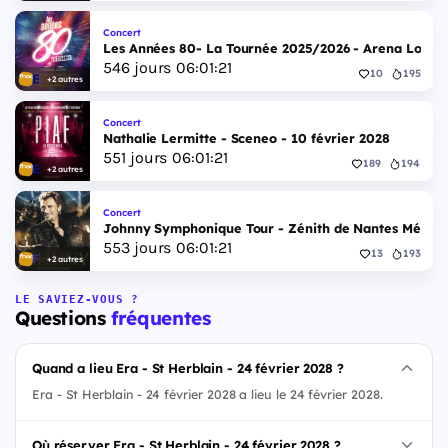
Concert
Les Années 80- La Tournée 2025/2026 - Arena Loire T
546
jours
06
:
01
:
20
10
195
+2 autres
Concert
Nathalie Lermitte - Sceneo - 10 février 2028
551
jours
06
:
01
:
20
189
194
+2 autres
Concert
Johnny Symphonique Tour - Zénith de Nantes Métropo
553
jours
06
:
01
:
20
13
193
+2 autres
LE SAVIEZ-VOUS ?
Questions
fréquentes
Quand a lieu Era - St Herblain - 24 février 2028 ?
Era - St Herblain - 24 février 2028 a lieu le 24 février 2028.
Où réserver Era - St Herblain - 24 février 2028 ?