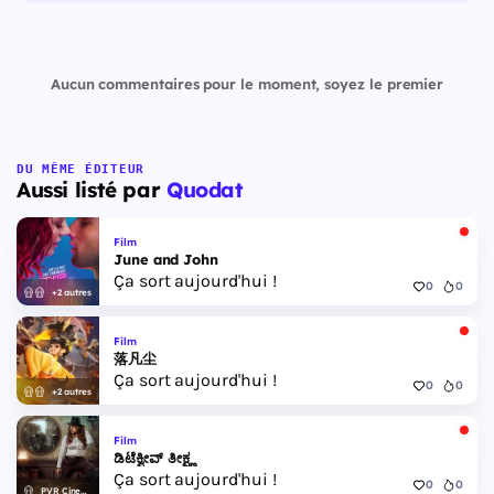
Aucun commentaires pour le moment, soyez le premier
DU MÊME ÉDITEUR
Aussi listé par
Quodat
Film
June and John
Ça sort aujourd'hui !
0
0
+2 autres
Film
落凡尘
Ça sort aujourd'hui !
0
0
+2 autres
Film
ಡಿಟೆಕ್ವೀವ್ ತೀಕ್ಷ್ಣ
Ça sort aujourd'hui !
0
0
PVR Cinemas