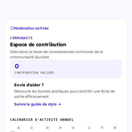
Modération activée
COMMUNAUTÉ
Espace de contribution
Valorisons la base de connaissances commune de la
communauté Quodat.
0
CONTRIBUTION VALIDÉE
Envie d'aider ?
Découvre les bonnes pratiques pour enrichir une fiche de
sortie efficacement.
Suivre le guide de style →
CALENDRIER D'ACTIVITÉ ANNUEL
AOÛT
SEPT.
OCT.
NOV.
DÉC.
JANV.
FÉVR.
MARS
A