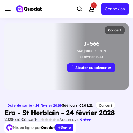
1
Quodat
Connexion
Concert
J-566
566
jours
02
:
01
:
20
24 février 2028
Ajouter au calendrier
Date de sortie · 24 février 2028
·
566
jours
02
:
01
:
20
Concert
Era - St Herblain - 24 février 2028
2028
Era
Concert
Noter
Aucun avis
Mis en ligne par
Quodat
Suivre