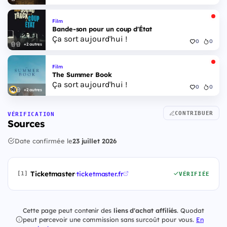
Film
Bande-son pour un coup d'État
Ça sort aujourd'hui !
0
0
+2 autres
Film
The Summer Book
Ça sort aujourd'hui !
0
0
+2 autres
CONTRIBUER
VÉRIFICATION
Sources
Date confirmée le
23 juillet 2026
Ticketmaster
·
ticketmaster.fr
[1]
VÉRIFIÉE
Cette page peut contenir des
liens d'achat affiliés
. Quodat
peut percevoir une commission sans surcoût pour vous.
En