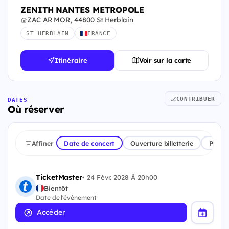
ZENITH NANTES METROPOLE
ZAC AR MOR, 44800 St Herblain
ST HERBLAIN
FRANCE
Itinéraire
Voir sur la carte
CONTRIBUER
DATES
Où réserver
Affiner
Date de concert
Ouverture billetterie
Plate
TicketMaster
•
24 Févr. 2028 À 20h00
Bientôt
Date de l'évènement
Accéder