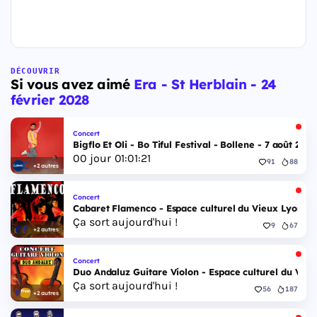
DÉCOUVRIR
Si vous avez aimé
Era - St Herblain - 24
février 2028
Concert
Bigflo Et Oli - Bo Tiful Festival - Bollene - 7 août 2026
00
jour
01
:
01
:
20
91
88
+2 autres
Concert
Cabaret Flamenco - Espace culturel du Vieux Lyon - 
Ça sort aujourd'hui !
9
67
+2 autres
Concert
Duo Andaluz Guitare Violon - Espace culturel du Vieu
Ça sort aujourd'hui !
56
187
+2 autres