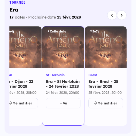
TOURNÉE
Era
17
dates · Prochaine date
15 févr. 2028
564j
Cette date
567j
Ch
Dijon
St Herblain
Brest
Po
Era - Dijon - 22
Era - St Herblain
Era - Brest - 25
Er
février 2028
- 24 février 2028
février 2028
Du
22 févr. 2028, 20h00
24 févr. 2028, 20h00
25 févr. 2028, 20h00
fé
26 
Me notifier
Vu
Me notifier