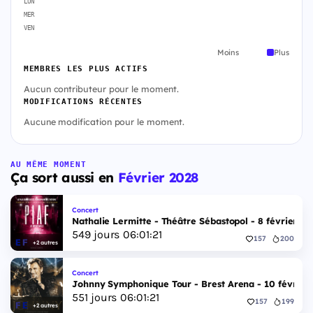
LUN
MER
VEN
Moins
Plus
MEMBRES LES PLUS ACTIFS
Aucun contributeur pour le moment.
MODIFICATIONS RÉCENTES
Aucune modification pour le moment.
AU MÊME MOMENT
Ça sort aussi en
Février 2028
Concert
Nathalie Lermitte - Théâtre Sébastopol - 8 février 20
549
jours
06
:
01
:
20
157
200
+2 autres
Concert
Johnny Symphonique Tour - Brest Arena - 10 février
551
jours
06
:
01
:
20
157
199
+2 autres