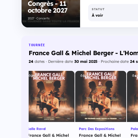
Congrès - 11
octobre 2027
STATUT
À voir
2027 · Concerts
TOURNÉE
France Gall & Michel Berger - L'H
24
dates · Dernière date
30 mai 2025
· Prochaine date
24 s
293j
321j
41
Salle Ravel
Parc Des Expositions
Pala
 & Michel
France Gall & Michel
France Gall & Michel
Fra