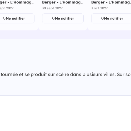
ger - L'Hommage
Berger - L'Hommage
Berger - L'Hommag
alais des Congrès
- Pasino Grand - Aix-
- Zinga Zanga - 3
ept. 2027
30 sept. 2027
3 oct. 2027
4 septembre 2027
en-Provence - 30
octobre 2027
septembre 2027
Me notifier
Me notifier
Me notifier
urnée et se produit sur scène dans plusieurs villes. Sur sc