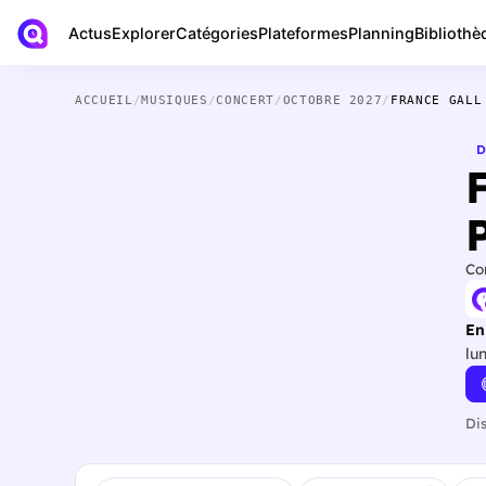
Actus
Bibliothè
Explorer
Catégories
Plateformes
Planning
ACCUEIL
/
MUSIQUES
/
CONCERT
/
OCTOBRE 2027
/
FRANCE GALL
D
Co
En
lu
Di