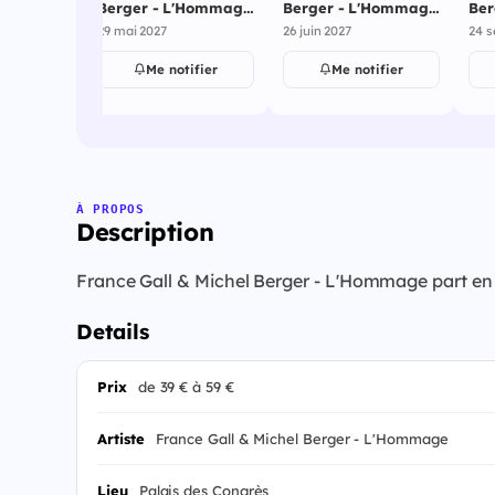
'Hommage
Berger - L'Hommage
Berger - L'Hommage
Ber
 - 17
- Palais des Congrès
- Parc Des
- P
29 mai 2027
26 juin 2027
24 s
- Salle Ravel - 29
Expositions - 26 juin
- 2
mai 2027
2027
ifier
Me notifier
Me notifier
À PROPOS
Description
France Gall & Michel Berger - L'Hommage part en to
Details
Prix
de 39 € à 59 €
Artiste
France Gall & Michel Berger - L'Hommage
Lieu
Palais des Congrès