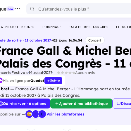
que
new
 & MICHEL BERGER - L'HOMMAGE - PALAIS DES CONGRÈS - 11 OCT
ate de sortie · 11 octobre 2027
·
428
jours
16
:
06
:
53
Concert
France Gall & Michel B
Palais des Congrès - 11
ncerts
Festivals
Musical
2027
Aucun avis
Mis en ligne par
Quodat
Suivre
 bref —
France Gall & Michel Berger - L'Hommage part en tournée et 
ndi 11 octobre 2027 à Palais des Congrès.
Où réserver · 6 options
Ajouter à ma bibliothèque
Discu
sponible sur —
Voir les plateformes