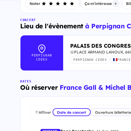
Noter
Ça m'intéresse
Bi
CONCERT
Lieu de l'évènement
à Perpignan 
PALAIS DES CONGRES
PLACE ARMAND LANOUX, 660
PERPIGNAN
CEDEX
PERPIGNAN CEDEX
FRANCE
DATES
Où réserver
France Gall & Michel 
Affiner
Date de concert
Ouverture billetterie