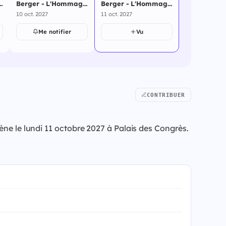
e
Berger - L'Hommage
Berger - L'Hommage
- Gare du Midi - 10
- Palais des Congrès
10 oct. 2027
11 oct. 2027
octobre 2027
- 11 octobre 2027
Me notifier
Vu
CONTRIBUER
ène le lundi 11 octobre 2027 à Palais des Congrès.