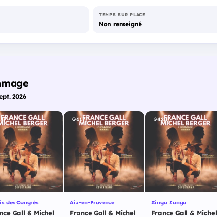
TEMPS SUR PLACE
Non renseigné
ommage
ept. 2026
1j
417j
420j
is des Congrès
Aix-en-Provence
Zinga Zanga
nce Gall & Michel
France Gall & Michel
France Gall & Michel