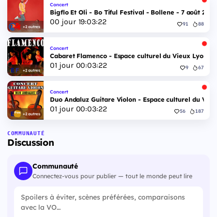
Concert
Bigflo Et Oli - Bo Tiful Festival - Bollene - 7 août 2026
00
jour
19
:
03
:
21
91
88
+2 autres
Concert
Cabaret Flamenco - Espace culturel du Vieux Lyon - 
01
jour
00
:
03
:
21
9
67
+2 autres
Concert
Duo Andaluz Guitare Violon - Espace culturel du Vieu
01
jour
00
:
03
:
21
56
187
+2 autres
COMMUNAUTÉ
Discussion
Communauté
Connectez-vous pour publier — tout le monde peut lire