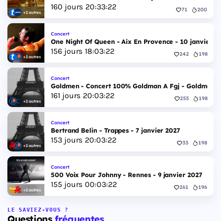
160
jours
20
:
33
:
21
71
200
+2 autres
Concert
One Night Of Queen - Aix En Provence - 10 janvier 2
156
jours
18
:
03
:
21
242
198
+2 autres
Concert
Goldmen - Concert 100% Goldman A Fgj - Goldmen - 
161
jours
20
:
03
:
21
255
198
+2 autres
Concert
Bertrand Belin - Trappes - 7 janvier 2027
153
jours
20
:
03
:
21
33
198
+2 autres
Concert
500 Voix Pour Johnny - Rennes - 9 janvier 2027
155
jours
00
:
03
:
21
261
196
+2 autres
LE SAVIEZ-VOUS ?
Questions
fréquentes