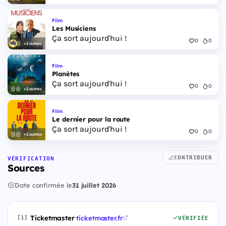
Film
Les Musiciens
Ça sort aujourd'hui !
0
0
+2 autres
Film
Planètes
Ça sort aujourd'hui !
0
0
+2 autres
Film
Le dernier pour la route
Ça sort aujourd'hui !
0
0
+2 autres
CONTRIBUER
VÉRIFICATION
Sources
Date confirmée le
31 juillet 2026
Ticketmaster
·
ticketmaster.fr
[1]
VÉRIFIÉE