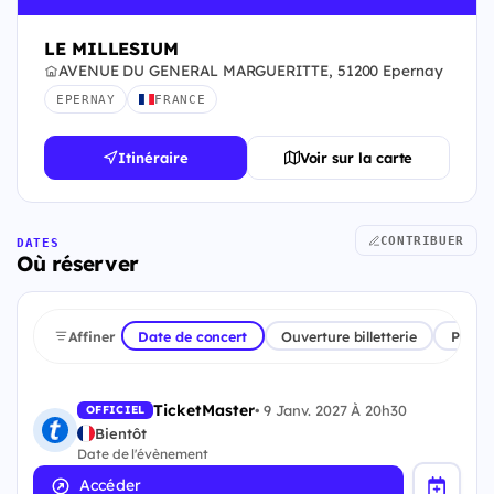
LE MILLESIUM
AVENUE DU GENERAL MARGUERITTE, 51200 Epernay
EPERNAY
FRANCE
Itinéraire
Voir sur la carte
CONTRIBUER
DATES
Où réserver
Affiner
Date de concert
Ouverture billetterie
Plate
TicketMaster
•
9 Janv. 2027 À 20h30
OFFICIEL
Bientôt
Date de l'évènement
Accéder