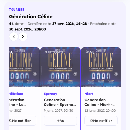
TOURNÉE
Génération Céline
44
dates · Dernière date
27 avr. 2026, 14h28
· Prochaine date
30 sept. 2026, 20h00
154j
Cette date
158j
Le Millesium
Epernay
Niort
Re
Génération
Generation
Generation
Ge
Céline - Le
Celine - Epernay
Celine - Niort -
Ce
Millesium - 9
- 9 janvier 2027
12 janvier 2027
13
9 janv. 2027
9 janv. 2027, 20h30
12 janv. 2027, 20h00
13 
janvier 2027
Me notifier
Vu
Me notifier