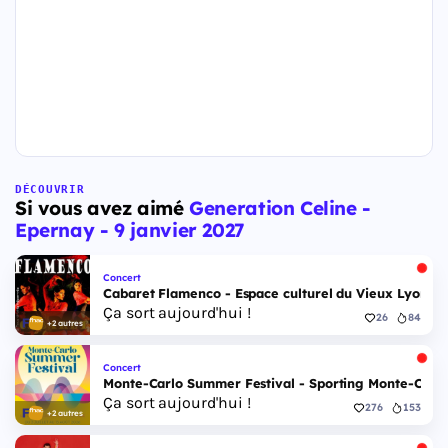
DÉCOUVRIR
Si vous avez aimé
Generation Celine -
Epernay - 9 janvier 2027
Concert
Cabaret Flamenco - Espace culturel du Vieux Lyon - 
Ça sort aujourd'hui !
26
84
+2 autres
Concert
Monte-Carlo Summer Festival - Sporting Monte-Carlo S
Ça sort aujourd'hui !
276
153
+2 autres