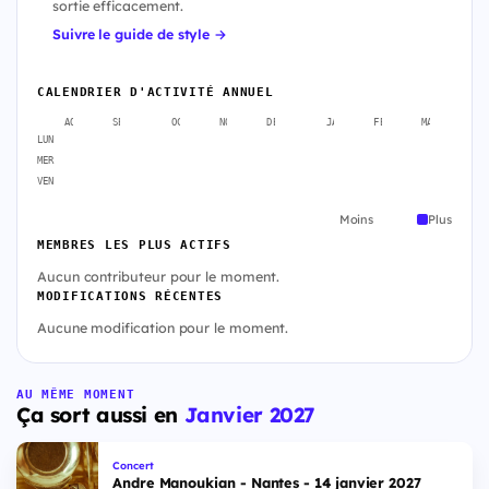
sortie efficacement.
Suivre le guide de style →
CALENDRIER D'ACTIVITÉ ANNUEL
AOÛT
SEPT.
OCT.
NOV.
DÉC.
JANV.
FÉVR.
MARS
A
LUN
MER
VEN
Moins
Plus
MEMBRES LES PLUS ACTIFS
Aucun contributeur pour le moment.
MODIFICATIONS RÉCENTES
Aucune modification pour le moment.
AU MÊME MOMENT
Ça sort aussi en
Janvier 2027
Concert
Andre Manoukian - Nantes - 14 janvier 2027