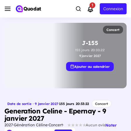
1
Quodat
Connexion
Concert
J-155
155
jours
20
:
33
:
21
9 janvier 2027
Ajouter au calendrier
Date de sortie · 9 janvier 2027
·
155
jours
20
:
33
:
21
Concert
Generation Celine - Epernay - 9
janvier 2027
2027
Génération Céline
Concert
Noter
Aucun avis