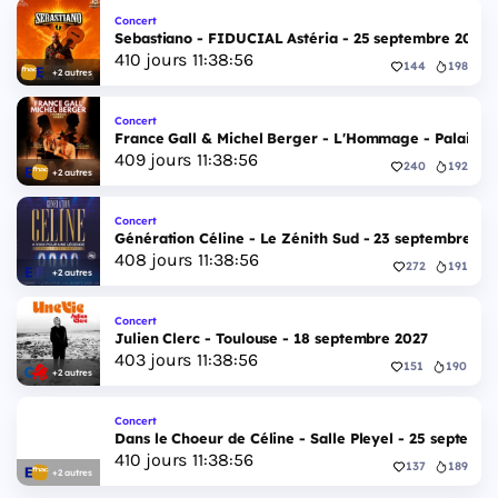
Concert
Sebastiano - FIDUCIAL Astéria - 25 septembre 2027
410
jours
11
:
38
:
55
144
198
+2 autres
Concert
France Gall & Michel Berger - L'Hommage - Palais d
409
jours
11
:
38
:
55
240
192
+2 autres
Concert
Génération Céline - Le Zénith Sud - 23 septembre 20
408
jours
11
:
38
:
55
272
191
+2 autres
Concert
Julien Clerc - Toulouse - 18 septembre 2027
403
jours
11
:
38
:
55
151
190
+2 autres
Concert
Dans le Choeur de Céline - Salle Pleyel - 25 septemb
410
jours
11
:
38
:
55
137
189
+2 autres