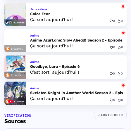
Jeux vidéos
Color Fear
Ça sort aujourd'hui !
0
0
+2 autres
Anime
Anime AzurLane: Slow Ahead! Season 2 - Episode 6
Ça sort aujourd'hui !
0
0
Crunchyroll
Anime
Goodbye, Lara - Episode 6
C'est sorti aujourd'hui !
0
0
Crunchyroll
Anime
Skeleton Knight in Another World Season 2 - Episode 
Ça sort aujourd'hui !
0
0
+2 autres
CONTRIBUER
VÉRIFICATION
Sources