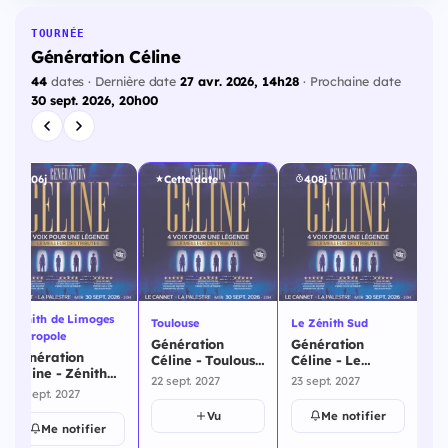
TOURNÉE
Génération Céline
44
dates · Dernière date
27 avr. 2026, 14h28
· Prochaine date
30 sept. 2026, 20h00
406j
Cette date
408j
Zénith de Limoges
Toulouse
Le Zénith Sud
Mon
Métropole
Génération
Génération
Ge
Génération
Céline - Toulouse
Céline - Le
Ce
Céline - Zénith
- 22 septembre
Zénith Sud - 23
Mo
22 sept. 2027
23 sept. 2027
23 
de Limoges
2027
septembre 2027
se
21 sept. 2027
Métropole - 21
Vu
Me notifier
septembre 2027
Me notifier