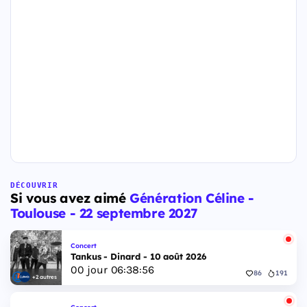
DÉCOUVRIR
Si vous avez aimé
Génération Céline -
Toulouse - 22 septembre 2027
Concert
Tankus - Dinard - 10 août 2026
00
jour
06
:
38
:
55
86
191
+2 autres
Concert