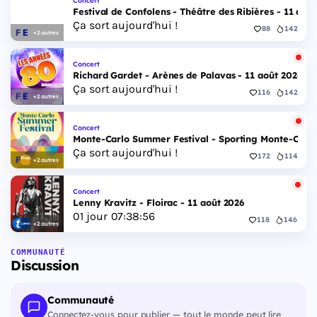
Festival de Confolens - Théâtre des Ribières - 11 aoû
Ça sort aujourd'hui !
88
142
+2 autres
Concert
Richard Gardet - Arènes de Palavas - 11 août 2026
Ça sort aujourd'hui !
116
142
+2 autres
Concert
Monte-Carlo Summer Festival - Sporting Monte-Carlo S
Ça sort aujourd'hui !
172
114
+2 autres
Concert
Lenny Kravitz - Floirac - 11 août 2026
01
jour
07
:
38
:
55
118
146
+2 autres
COMMUNAUTÉ
Discussion
Communauté
Connectez-vous pour publier — tout le monde peut lire