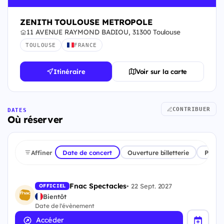
ZENITH TOULOUSE METROPOLE
11 AVENUE RAYMOND BADIOU, 31300 Toulouse
TOULOUSE
FRANCE
Itinéraire
Voir sur la carte
CONTRIBUER
DATES
Où réserver
Affiner
Date de concert
Ouverture billetterie
Plate
Fnac Spectacles
•
22 Sept. 2027
OFFICIEL
Bientôt
Date de l'évènement
Accéder