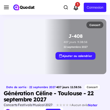
1
Quodat
Connexion
Concert
J-408
407
jours
11
:
38
:
55
22 septembre 2027
Ajouter au calendrier
Date de sortie · 22 septembre 2027
·
407
jours
11
:
38
:
55
Concert
Génération Céline - Toulouse - 22
septembre 2027
Concerts
Festivals
Musical
2027
Noter
Aucun avis