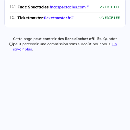
Fnac Spectacles
·
fnacspectacles.com
[1]
VÉRIFIÉE
Ticketmaster
·
ticketmaster.fr
[2]
VÉRIFIÉE
Cette page peut contenir des
liens d'achat affiliés
. Quodat
peut percevoir une commission sans surcoût pour vous.
En
savoir plus
.