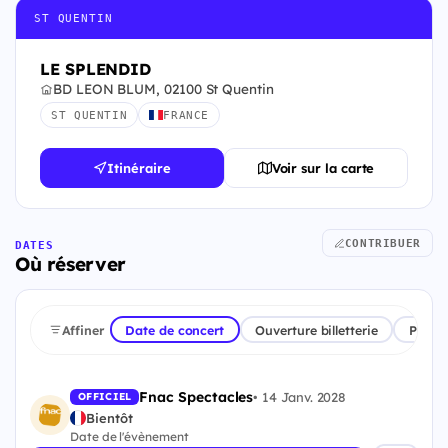
ST QUENTIN
LE SPLENDID
BD LEON BLUM, 02100 St Quentin
ST QUENTIN
FRANCE
Itinéraire
Voir sur la carte
CONTRIBUER
DATES
Où réserver
Affiner
Date de concert
Ouverture billetterie
Plate
Fnac Spectacles
•
14 Janv. 2028
OFFICIEL
Bientôt
Date de l'évènement