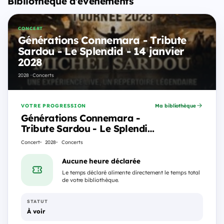
Bibliothèque d'événements
CONCERT
Générations Connemara - Tribute
Sardou - Le Splendid - 14 janvier
2028
2028 · Concerts
VOTRE PROGRESSION
Ma bibliothèque
Générations Connemara -
Tribute Sardou - Le Splendid
- 14 janvier 2028
Concert
2028
Concerts
Aucune heure déclarée
Le temps déclaré alimente directement le temps total
de votre bibliothèque.
STATUT
À voir