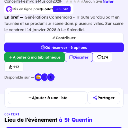
Concerts
Festivals
Musical
2028
Noter
Aucun avis
Mis en ligne par
Quodat
Suivre
En bref —
Générations Connemara - Tribute Sardou part en
tournée et se produit sur scène dans plusieurs villes. Sur scène
le vendredi 14 janvier 2028 à Le Splendid.
Contribuer
Où réserver · 6 options
Ajouter à ma bibliothèque
Discuter
174
113
Disponible sur —
Ajouter à une liste
Partager
CONCERT
Lieu de l'évènement
à St Quentin