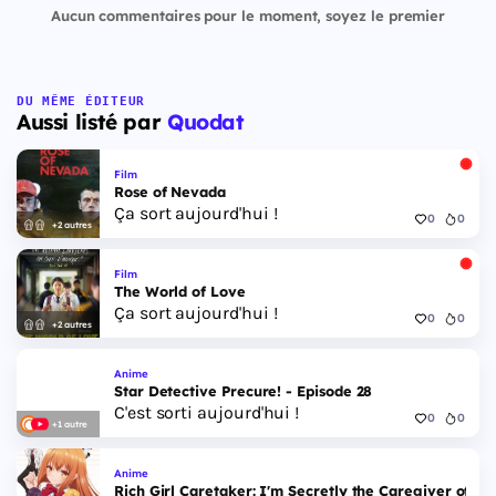
Aucun commentaires pour le moment, soyez le premier
DU MÊME ÉDITEUR
Aussi listé par
Quodat
Film
Rose of Nevada
Ça sort aujourd'hui !
0
0
+2 autres
Film
The World of Love
Ça sort aujourd'hui !
0
0
+2 autres
Anime
Star Detective Precure! - Episode 28
C'est sorti aujourd'hui !
0
0
+1 autre
Anime
Rich Girl Caretaker: I'm Secretly the Caregiver of the