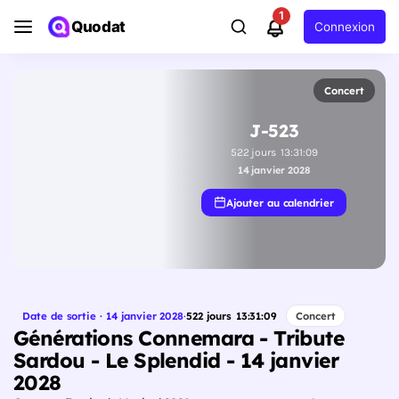
1
Quodat
Connexion
Concert
J-523
522
jours
13
:
31
:
08
14 janvier 2028
Ajouter au calendrier
Date de sortie · 14 janvier 2028
·
522
jours
13
:
31
:
08
Concert
Générations Connemara - Tribute
Sardou - Le Splendid - 14 janvier
2028