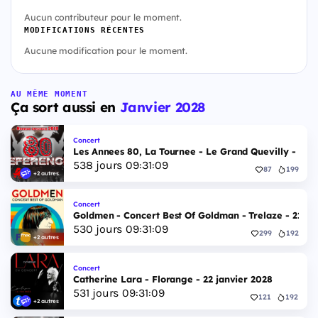
Aucun contributeur pour le moment.
MODIFICATIONS RÉCENTES
Aucune modification pour le moment.
AU MÊME MOMENT
Ça sort aussi en
Janvier 2028
Concert
Les Annees 80, La Tournee - Le Grand Quevilly - 29 j
538
jours
09
:
31
:
08
87
199
+2 autres
Concert
Goldmen - Concert Best Of Goldman - Trelaze - 21 ja
530
jours
09
:
31
:
08
299
192
+2 autres
Concert
Catherine Lara - Florange - 22 janvier 2028
531
jours
09
:
31
:
08
121
192
+2 autres