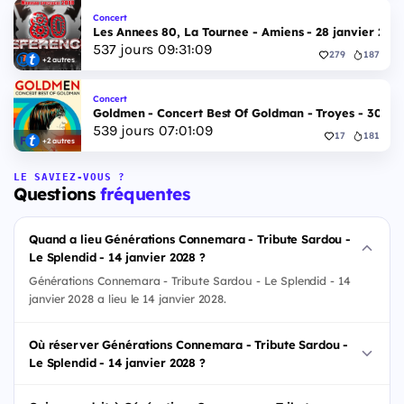
Concert
Les Annees 80, La Tournee - Amiens - 28 janvier 202
537
jours
09
:
31
:
08
279
187
+2 autres
Concert
Goldmen - Concert Best Of Goldman - Troyes - 30 jan
539
jours
07
:
01
:
08
17
181
+2 autres
LE SAVIEZ-VOUS ?
Questions
fréquentes
Quand a lieu Générations Connemara - Tribute Sardou -
Le Splendid - 14 janvier 2028 ?
Générations Connemara - Tribute Sardou - Le Splendid - 14
janvier 2028 a lieu le 14 janvier 2028.
Où réserver Générations Connemara - Tribute Sardou -
Le Splendid - 14 janvier 2028 ?