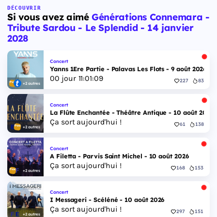
DÉCOUVRIR
Si vous avez aimé
Générations Connemara -
Tribute Sardou - Le Splendid - 14 janvier
2028
Concert
Yanns 1Ere Partie - Palavas Les Flots - 9 août 2026
00
jour
11
:
01
:
08
227
83
+2 autres
Concert
La Flûte Enchantée - Théâtre Antique - 10 août 2026
Ça sort aujourd'hui !
61
138
+2 autres
Concert
A Filetta - Parvis Saint Michel - 10 août 2026
Ça sort aujourd'hui !
168
153
+2 autres
Concert
I Messageri - Scéléné - 10 août 2026
Ça sort aujourd'hui !
297
151
+2 autres