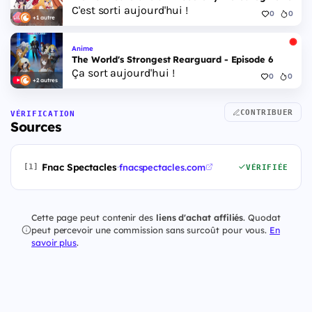
C'est sorti aujourd'hui !
0
0
+1 autre
Anime
The World's Strongest Rearguard - Episode 6
Ça sort aujourd'hui !
0
0
+2 autres
CONTRIBUER
VÉRIFICATION
Sources
Fnac Spectacles
·
fnacspectacles.com
[1]
VÉRIFIÉE
Cette page peut contenir des
liens d'achat affiliés
. Quodat
peut percevoir une commission sans surcoût pour vous.
En
savoir plus
.