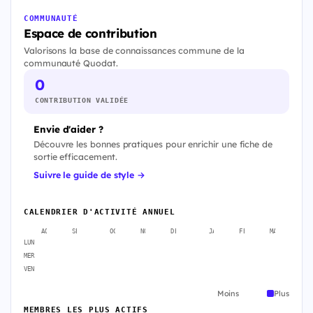
COMMUNAUTÉ
Espace de contribution
Valorisons la base de connaissances commune de la
communauté Quodat.
0
CONTRIBUTION VALIDÉE
Envie d'aider ?
Découvre les bonnes pratiques pour enrichir une fiche de
sortie efficacement.
Suivre le guide de style →
CALENDRIER D'ACTIVITÉ ANNUEL
AOÛT
SEPT.
OCT.
NOV.
DÉC.
JANV.
FÉVR.
MARS
A
LUN
MER
VEN
Moins
Plus
MEMBRES LES PLUS ACTIFS