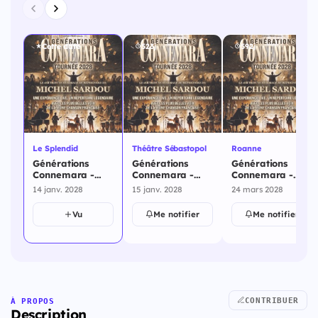
Cette date
523j
592j
Le Splendid
Théâtre Sébastopol
Roanne
Générations
Générations
Générations
Connemara -
Connemara -
Connemara -
Tribute Sardou -
Tribute Sardou -
Tribute Sardou -
14 janv. 2028
15 janv. 2028
24 mars 2028
Le Splendid - 14
Théâtre
Le Scarabée -
janvier 2028
Sébastopol - 15
Roanne - 24
Vu
Me notifier
Me notifier
janvier 2028
mars 2028
CONTRIBUER
À PROPOS
Description