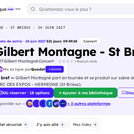
que
new
NE - ST BRIEUC - 24 JUIN 2027
ate de sortie · 24 juin 2027
·
321
jours
09
:
49
:
17
Concert
Gilbert Montagne - St Br
27
Gilbert Montagné
Concert
Aucun avis
Mis en ligne par
Quodat
Suivre
 bref —
Gilbert Montagné part en tournée et se produit sur scène da
RC DES EXPOS - HERMIONE (St Brieuc).
Où réserver · 18 options
Ajouter à ma bibliothèque
Disc
sponible sur —
+ 3 autres plateformes
llet sécurisé
J'y suis allé
Mes listes