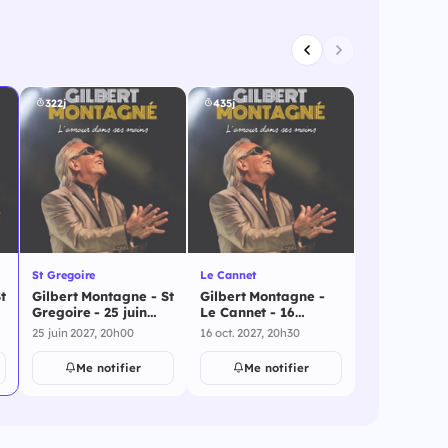
322j
435j
St Gregoire
Le Cannet
t
Gilbert Montagne - St
Gilbert Montagne -
Gregoire - 25 juin
Le Cannet - 16
2027
octobre 2027
25 juin 2027, 20h00
16 oct. 2027, 20h30
Me notifier
Me notifier