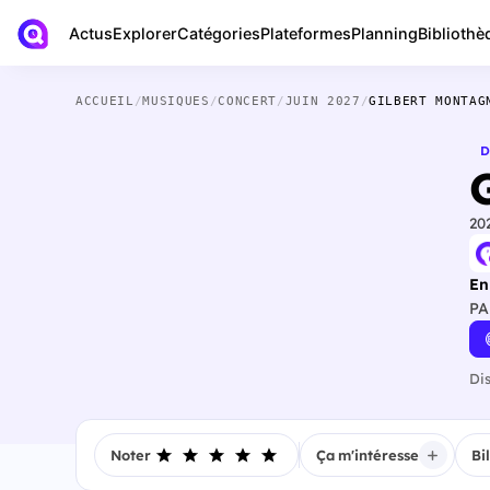
Actus
Bibliothè
Explorer
Catégories
Plateformes
Planning
ACCUEIL
/
MUSIQUES
/
CONCERT
/
JUIN 2027
/
GILBERT MONTAG
D
20
En
PA
Di
Noter
Ça m'intéresse
Bi