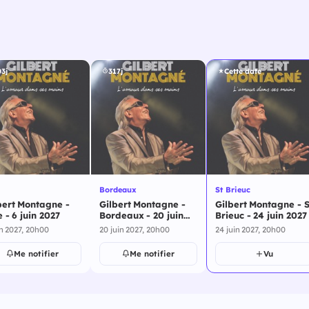
3j
317j
Cette date
Bordeaux
St Brieuc
bert Montagne -
Gilbert Montagne -
Gilbert Montagne - S
e - 6 juin 2027
Bordeaux - 20 juin
Brieuc - 24 juin 2027
2027
in 2027, 20h00
20 juin 2027, 20h00
24 juin 2027, 20h00
Me notifier
Me notifier
Vu