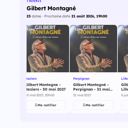
TOURNÉE
Gilbert Montagné
23
dates · Prochaine date
21 août 2026, 19h00
296j
296j
30
Beziers
Perpignan
Lille
tagne -
Gilbert Montagne -
Gilbert Montagné -
Gil
- 29 mai
Beziers - 30 mai 2027
Perpignan - 31 mai
Lill
2027
0h00
30 mai 2027, 20h00
31 mai 2027
6 ju
ifier
Me notifier
Me notifier