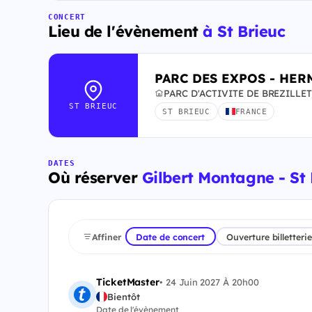
CONCERT
Lieu de l'évènement
à St Brieuc
PARC DES EXPOS - HE
PARC D'ACTIVITE DE BREZILLET, 
ST BRIEUC
ST BRIEUC
FRANCE
DATES
Où réserver
Gilbert Montagne - St 
Affiner
Date de concert
Ouverture billetterie
TicketMaster
•
24 Juin 2027 À 20h00
Bientôt
Date de l'évènement