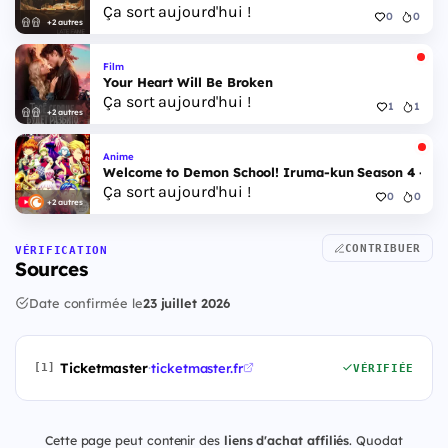
Ça sort aujourd'hui !
0
0
+2 autres
Film
Your Heart Will Be Broken
Ça sort aujourd'hui !
1
1
+2 autres
Anime
Welcome to Demon School! Iruma-kun Season 4 - Epi
Ça sort aujourd'hui !
0
0
+2 autres
CONTRIBUER
VÉRIFICATION
Sources
Date confirmée le
23 juillet 2026
Ticketmaster
·
ticketmaster.fr
[1]
VÉRIFIÉE
Cette page peut contenir des
liens d'achat affiliés
. Quodat