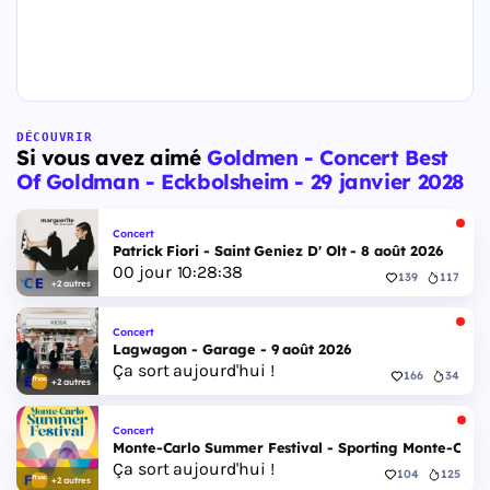
DÉCOUVRIR
Si vous avez aimé
Goldmen - Concert Best
Of Goldman - Eckbolsheim - 29 janvier 2028
Concert
Patrick Fiori - Saint Geniez D' Olt - 8 août 2026
00
jour
10
:
28
:
37
139
117
+2 autres
Concert
Lagwagon - Garage - 9 août 2026
Ça sort aujourd'hui !
166
34
+2 autres
Concert
Monte-Carlo Summer Festival - Sporting Monte-Carlo S
Ça sort aujourd'hui !
104
125
+2 autres