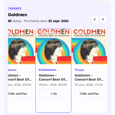
TOURNÉE
Goldmen
85
dates · Prochaine date
25 sept. 2026
538j
Cette date
540j
Besancon
Eckbolsheim
Troyes
Le
Goldmen -
Goldmen -
Goldmen -
Go
Concert Best Of
Concert Best Of
Concert Best Of
Co
Goldman -
Goldman -
Goldman -
Go
28 janv. 2028, 20h00
29 janv. 2028, 20h00
30 janv. 2028, 17h30
4 f
Besancon - 28
Eckbolsheim - 29
Troyes - 30
Gr
janvier 2028
janvier 2028
janvier 2028
4 
Me notifier
Vu
Me notifier