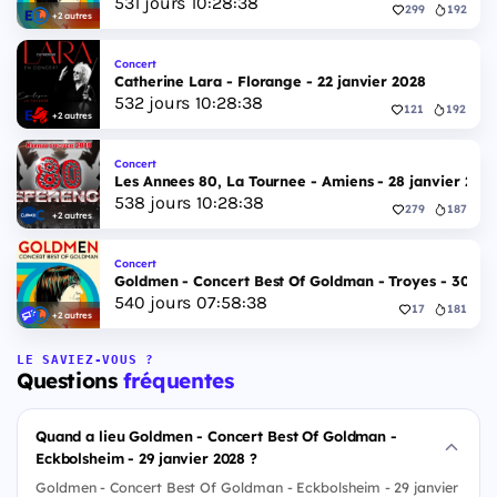
531
jours
10
:
28
:
37
299
192
+2 autres
Concert
Catherine Lara - Florange - 22 janvier 2028
532
jours
10
:
28
:
37
121
192
+2 autres
Concert
Les Annees 80, La Tournee - Amiens - 28 janvier 202
538
jours
10
:
28
:
37
279
187
+2 autres
Concert
Goldmen - Concert Best Of Goldman - Troyes - 30 jan
540
jours
07
:
58
:
37
17
181
+2 autres
LE SAVIEZ-VOUS ?
Questions
fréquentes
Quand a lieu Goldmen - Concert Best Of Goldman -
Eckbolsheim - 29 janvier 2028 ?
Goldmen - Concert Best Of Goldman - Eckbolsheim - 29 janvier