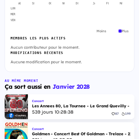
AOÛT
SEPT.
OCT.
NOV.
DÉC.
JANV.
FÉVR.
MARS
A
LUN
MER
VEN
Moins
Plus
MEMBRES LES PLUS ACTIFS
Aucun contributeur pour le moment.
MODIFICATIONS RÉCENTES
Aucune modification pour le moment.
AU MÊME MOMENT
Ça sort aussi en
Janvier 2028
Concert
Les Annees 80, La Tournee - Le Grand Quevilly - 29 j
539
jours
10
:
28
:
37
87
199
+2 autres
Concert
Goldmen - Concert Best Of Goldman - Trelaze - 21 ja