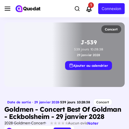
1
Quodat
Connexion
Concert
J-539
539
jours
10
:
28
:
37
29 janvier 2028
Ajouter au calendrier
Date de sortie · 29 janvier 2028
·
539
jours
10
:
28
:
37
Concert
Goldmen - Concert Best Of Goldman
- Eckbolsheim - 29 janvier 2028
2028
Goldmen
Concert
Noter
Aucun avis