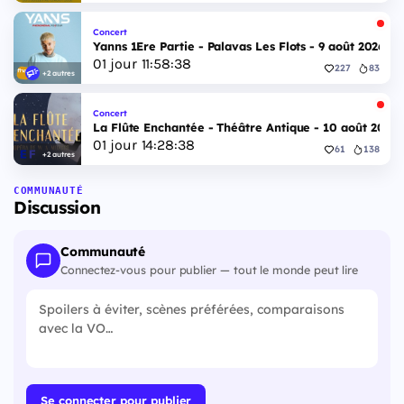
Concert
Yanns 1Ere Partie - Palavas Les Flots - 9 août 2026
01
jour
11
:
58
:
37
227
83
+2 autres
Concert
La Flûte Enchantée - Théâtre Antique - 10 août 2026
01
jour
14
:
28
:
37
61
138
+2 autres
COMMUNAUTÉ
Discussion
Communauté
Connectez-vous pour publier — tout le monde peut lire
Se connecter pour publier