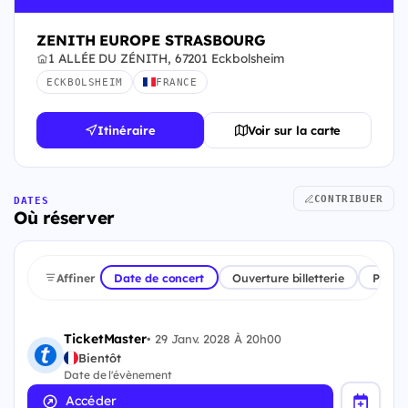
ZENITH EUROPE STRASBOURG
1 ALLÉE DU ZÉNITH, 67201 Eckbolsheim
ECKBOLSHEIM
FRANCE
Itinéraire
Voir sur la carte
CONTRIBUER
DATES
Où réserver
Affiner
Date de concert
Ouverture billetterie
Plate
TicketMaster
•
29 Janv. 2028 À 20h00
Bientôt
Date de l'évènement
Accéder