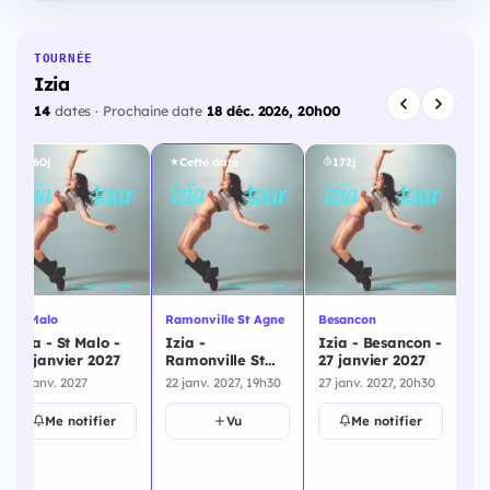
TOURNÉE
Izia
14
dates · Prochaine date
18 déc. 2026, 20h00
160j
Cette date
172j
St Malo
Ramonville St Agne
Besancon
La 
Izïa - St Malo -
Izia -
Izia - Besancon -
Iz
16 janvier 2027
Ramonville St
27 janvier 2027
Él
Agne - 22 janvier
ja
16 janv. 2027
22 janv. 2027, 19h30
27 janv. 2027, 20h30
29 
2027
Me notifier
Vu
Me notifier