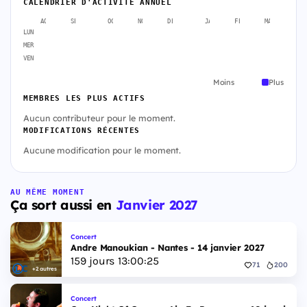
CALENDRIER D'ACTIVITÉ ANNUEL
AOÛT
SEPT.
OCT.
NOV.
DÉC.
JANV.
FÉVR.
MARS
A
LUN
MER
VEN
Moins
Plus
MEMBRES LES PLUS ACTIFS
Aucun contributeur pour le moment.
MODIFICATIONS RÉCENTES
Aucune modification pour le moment.
AU MÊME MOMENT
Ça sort aussi en
Janvier 2027
Concert
Andre Manoukian - Nantes - 14 janvier 2027
159
jours
13
:
00
:
24
71
200
+2 autres
Concert