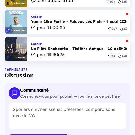
Ça sort aujourd'hui !
104
125
+2 autres
Concert
Yanns 1Ere Partie - Palavas Les Flots - 9 août 2026
01
jour
14
:
00
:
24
227
83
+2 autres
Concert
La Flûte Enchantée - Théâtre Antique - 10 août 2026
01
jour
16
:
30
:
24
61
138
+2 autres
COMMUNAUTÉ
Discussion
Communauté
Connectez-vous pour publier — tout le monde peut lire