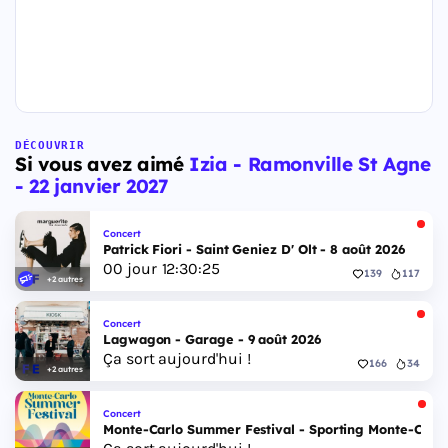
DÉCOUVRIR
Si vous avez aimé
Izia - Ramonville St Agne
- 22 janvier 2027
Concert
Patrick Fiori - Saint Geniez D' Olt - 8 août 2026
00
jour
12
:
30
:
24
139
117
+2 autres
Concert
Lagwagon - Garage - 9 août 2026
Ça sort aujourd'hui !
166
34
+2 autres
Concert
Monte-Carlo Summer Festival - Sporting Monte-Carlo S