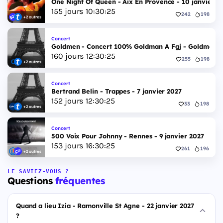
One Night Of Queen - Aix En Provence - 10 janvier 2
155
jours
10
:
30
:
24
242
198
+2 autres
Concert
Goldmen - Concert 100% Goldman A Fgj - Goldmen - 
160
jours
12
:
30
:
24
255
198
+2 autres
Concert
Bertrand Belin - Trappes - 7 janvier 2027
152
jours
12
:
30
:
24
33
198
+2 autres
Concert
500 Voix Pour Johnny - Rennes - 9 janvier 2027
153
jours
16
:
30
:
24
261
196
+2 autres
LE SAVIEZ-VOUS ?
Questions
fréquentes
Quand a lieu Izia - Ramonville St Agne - 22 janvier 2027
?