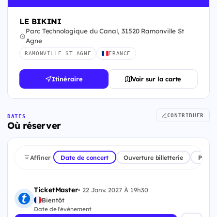
LE BIKINI
Parc Technologique du Canal, 31520 Ramonville St
Agne
RAMONVILLE ST AGNE
FRANCE
Itinéraire
Voir sur la carte
CONTRIBUER
DATES
Où réserver
Affiner
Date de concert
Ouverture billetterie
Plate
TicketMaster
•
22 Janv. 2027 À 19h30
Bientôt
Date de l'évènement