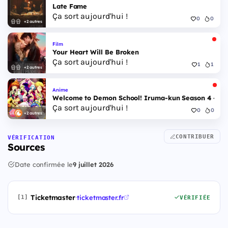
Late Fame
Ça sort aujourd'hui !
0
0
+2 autres
Film
Your Heart Will Be Broken
Ça sort aujourd'hui !
1
1
+2 autres
Anime
Welcome to Demon School! Iruma-kun Season 4 - Epi
Ça sort aujourd'hui !
0
0
+2 autres
CONTRIBUER
VÉRIFICATION
Sources
Date confirmée le
9 juillet 2026
Ticketmaster
·
ticketmaster.fr
[1]
VÉRIFIÉE