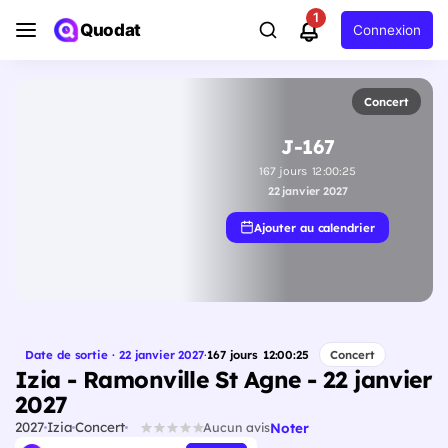
1
Quodat
Connexion
Concert
J-167
167
jours
12
:
00
:
24
22 janvier 2027
Ajouter au calendrier
Date de sortie · 22 janvier 2027
·
167
jours
12
:
00
:
24
Concert
Izia - Ramonville St Agne - 22 janvier
2027
2027
Izia
Concert
Noter
Aucun avis