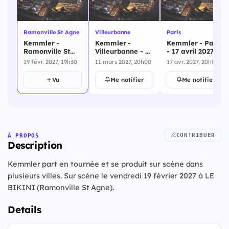
Ramonville St Agne
Villeurbanne
Paris
Kemmler -
Kemmler -
Kemmler - Paris
Ramonville St
Villeurbanne - 11
- 17 avril 2027
Agne - 19 février
mars 2027
19 févr. 2027, 19h30
11 mars 2027, 20h00
17 avr. 2027, 20h00
2027
Vu
Me notifier
Me notifier
CONTRIBUER
À PROPOS
Description
Kemmler part en tournée et se produit sur scène dans
plusieurs villes. Sur scène le vendredi 19 février 2027 à LE
BIKINI (Ramonville St Agne).
Details