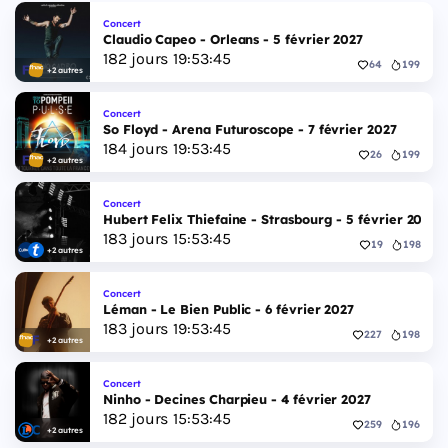
Concert
Claudio Capeo - Orleans - 5 février 2027
182
jours
19
:
53
:
45
64
199
+2 autres
Concert
So Floyd - Arena Futuroscope - 7 février 2027
184
jours
19
:
53
:
45
26
199
+2 autres
Concert
Hubert Felix Thiefaine - Strasbourg - 5 février 2027
183
jours
15
:
53
:
45
19
198
+2 autres
Concert
Léman - Le Bien Public - 6 février 2027
183
jours
19
:
53
:
45
227
198
+2 autres
Concert
Ninho - Decines Charpieu - 4 février 2027
182
jours
15
:
53
:
45
259
196
+2 autres