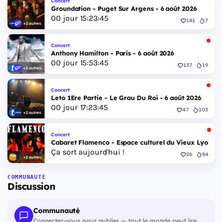
Concert
Groundation - Puget Sur Argens - 6 août 2026
00
jour
15
:
23
:
45
181
7
+2 autres
Concert
Anthony Hamilton - Paris - 6 août 2026
00
jour
15
:
53
:
45
137
19
+2 autres
Concert
Leto 1Ere Partie - Le Grau Du Roi - 6 août 2026
00
jour
17
:
23
:
45
47
103
+2 autres
Concert
Cabaret Flamenco - Espace culturel du Vieux Lyon - 
Ça sort aujourd'hui !
26
84
+2 autres
COMMUNAUTÉ
Discussion
Communauté
Connectez-vous pour publier — tout le monde peut lire