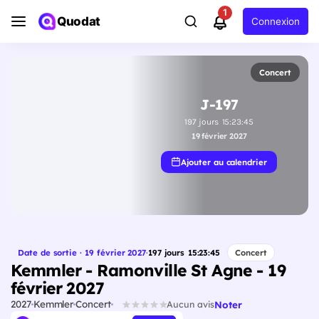
1
Quodat
Connexion
Concert
J-197
197
jours
15
:
23
:
45
19 février 2027
Ajouter au calendrier
Date de sortie · 19 février 2027
·
197
jours
15
:
23
:
45
Concert
Kemmler - Ramonville St Agne - 19
février 2027
2027
Kemmler
Concert
Noter
Aucun avis