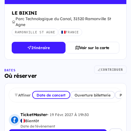
LE BIKINI
Parc Technologique du Canal, 31520 Ramonville St
Agne
RAMONVILLE ST AGNE
FRANCE
Itinéraire
Voir sur la carte
CONTRIBUER
DATES
Où réserver
Affiner
Date de concert
Ouverture billetterie
Plate
TicketMaster
•
19 Févr. 2027 À 19h30
Bientôt
Date de l'évènement