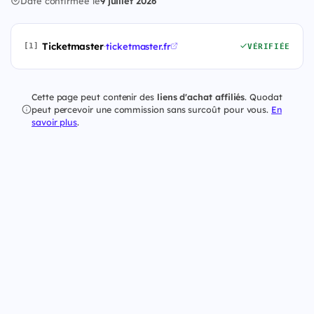
Date confirmée le
9 juillet 2026
Ticketmaster
·
ticketmaster.fr
[1]
VÉRIFIÉE
Cette page peut contenir des
liens d'achat affiliés
. Quodat
peut percevoir une commission sans surcoût pour vous.
En
savoir plus
.