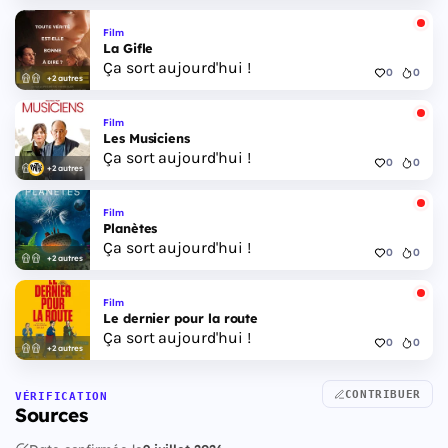
Film
La Gifle
Ça sort aujourd'hui !
0
0
+2 autres
Film
Les Musiciens
Ça sort aujourd'hui !
0
0
+2 autres
Film
Planètes
Ça sort aujourd'hui !
0
0
+2 autres
Film
Le dernier pour la route
Ça sort aujourd'hui !
0
0
+2 autres
CONTRIBUER
VÉRIFICATION
Sources