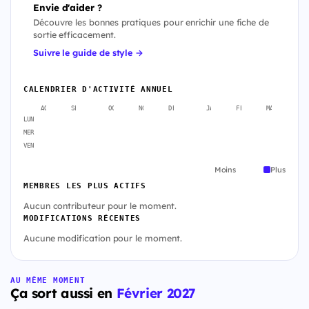
Envie d'aider ?
Découvre les bonnes pratiques pour enrichir une fiche de
sortie efficacement.
Suivre le guide de style →
CALENDRIER D'ACTIVITÉ ANNUEL
AOÛT
SEPT.
OCT.
NOV.
DÉC.
JANV.
FÉVR.
MARS
A
LUN
MER
VEN
Moins
Plus
MEMBRES LES PLUS ACTIFS
Aucun contributeur pour le moment.
MODIFICATIONS RÉCENTES
Aucune modification pour le moment.
AU MÊME MOMENT
Ça sort aussi en
Février 2027