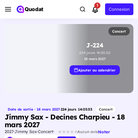
1
Quodat
Connexion
Concert
J-224
224
jours
14
:
05
:
52
18 mars 2027
Ajouter au calendrier
Date de sortie · 18 mars 2027
·
224
jours
14
:
05
:
52
Concert
Jimmy Sax - Decines Charpieu - 18
mars 2027
2027
Jimmy Sax
Concert
Noter
Aucun avis