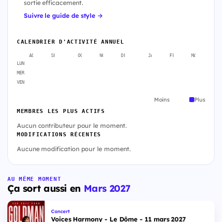
sortie efficacement.
Suivre le guide de style →
CALENDRIER D'ACTIVITÉ ANNUEL
AOÛT
SEPT.
OCT.
NOV.
DÉC.
JANV.
FÉVR.
MARS
A
LUN
MER
VEN
Moins
Plus
MEMBRES LES PLUS ACTIFS
Aucun contributeur pour le moment.
MODIFICATIONS RÉCENTES
Aucune modification pour le moment.
AU MÊME MOMENT
Ça sort aussi en
Mars 2027
Concert
Voices Harmony - Le Dôme - 11 mars 2027