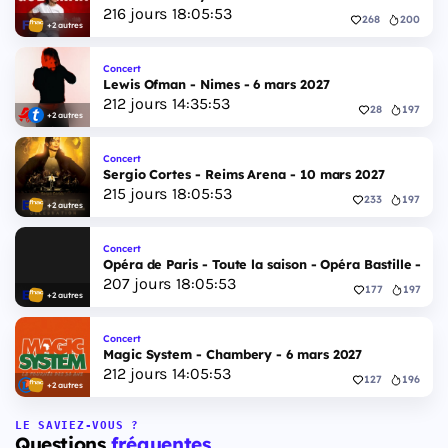
216
jours
18
:
05
:
52
268
200
+2 autres
Concert
Lewis Ofman - Nimes - 6 mars 2027
212
jours
14
:
35
:
52
28
197
+2 autres
Concert
Sergio Cortes - Reims Arena - 10 mars 2027
215
jours
18
:
05
:
52
233
197
+2 autres
Concert
Opéra de Paris - Toute la saison - Opéra Bastille - 2 
207
jours
18
:
05
:
52
177
197
+2 autres
Concert
Magic System - Chambery - 6 mars 2027
212
jours
14
:
05
:
52
127
196
+2 autres
LE SAVIEZ-VOUS ?
Questions
fréquentes