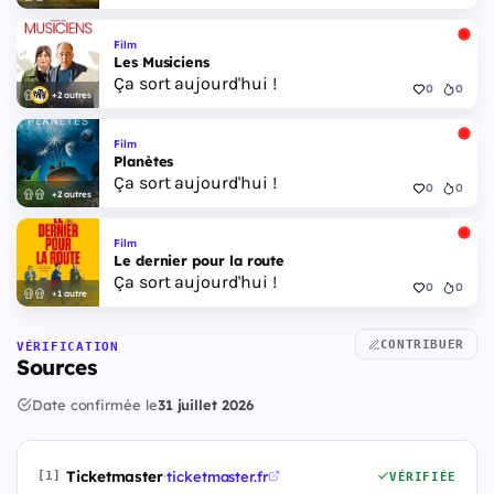
Film
Les Musiciens
Ça sort aujourd'hui !
0
0
+2 autres
Film
Planètes
Ça sort aujourd'hui !
0
0
+2 autres
Film
Le dernier pour la route
Ça sort aujourd'hui !
0
0
+1 autre
CONTRIBUER
VÉRIFICATION
Sources
Date confirmée le
31 juillet 2026
Ticketmaster
·
ticketmaster.fr
[1]
VÉRIFIÉE