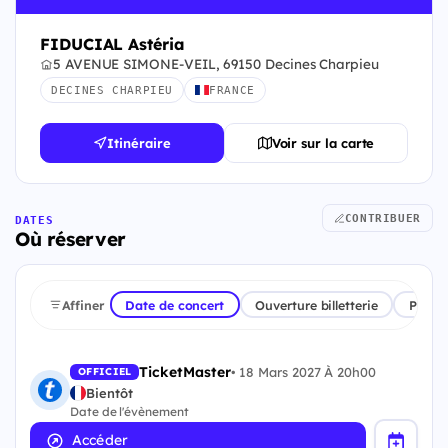
FIDUCIAL Astéria
5 AVENUE SIMONE-VEIL, 69150 Decines Charpieu
DECINES CHARPIEU
FRANCE
Itinéraire
Voir sur la carte
CONTRIBUER
DATES
Où réserver
Affiner
Date de concert
Ouverture billetterie
Plate
TicketMaster
•
18 Mars 2027 À 20h00
OFFICIEL
Bientôt
Date de l'évènement
Accéder