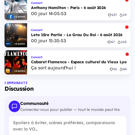
Concert
Anthony Hamilton - Paris - 6 août 2026
00
jour
14
:
05
:
52
137
19
+2 autres
Concert
Leto 1Ere Partie - Le Grau Du Roi - 6 août 2026
00
jour
15
:
35
:
52
47
103
+2 autres
Concert
Cabaret Flamenco - Espace culturel du Vieux Lyon - 
Ça sort aujourd'hui !
26
84
+2 autres
COMMUNAUTÉ
Discussion
Communauté
Connectez-vous pour publier — tout le monde peut lire