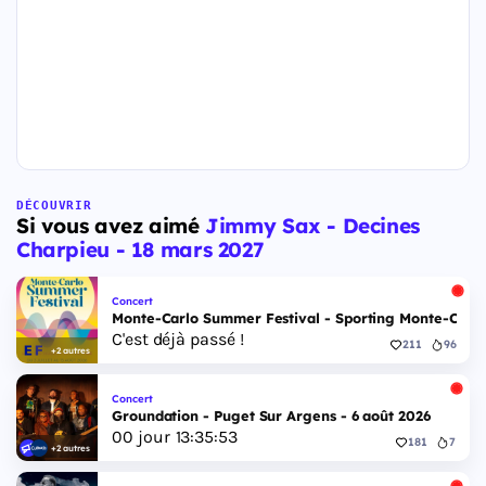
DÉCOUVRIR
Si vous avez aimé
Jimmy Sax - Decines
Charpieu - 18 mars 2027
Concert
Monte-Carlo Summer Festival - Sporting Monte-Carlo S
C'est déjà passé !
211
96
+2 autres
Concert
Groundation - Puget Sur Argens - 6 août 2026
00
jour
13
:
35
:
52
181
7
+2 autres