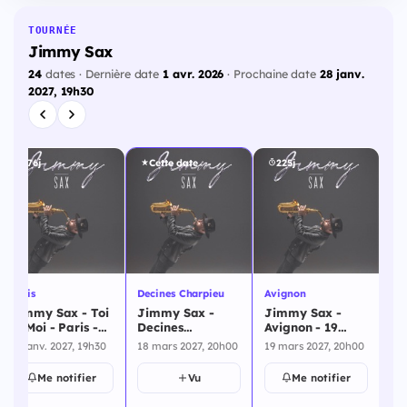
TOURNÉE
Jimmy Sax
24
dates · Dernière date
1 avr. 2026
· Prochaine date
28 janv.
2027, 19h30
176j
Cette date
225j
Co
Paris
Decines Charpieu
Avignon
Spe
Jimmy Sax - Toi
Jimmy Sax -
Jimmy Sax -
Ji
Et Moi - Paris -
Decines
Avignon - 19
Co
29 janvier 2027
Charpieu - 18
mars 2027
29 janv. 2027, 19h30
18 mars 2027, 20h00
19 mars 2027, 20h00
Sp
mars 2027
19
ma
Me notifier
Vu
Me notifier