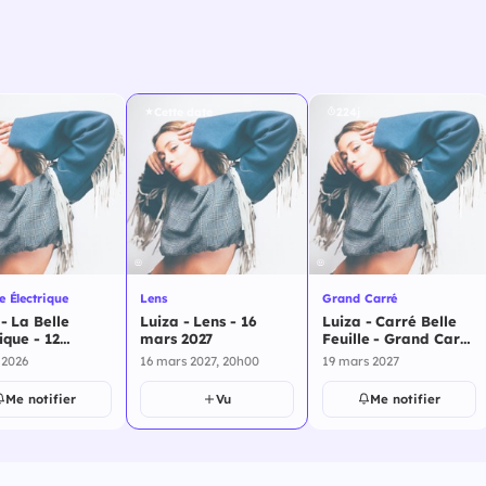
Cette date
224j
e Électrique
Lens
Grand Carré
- La Belle
Luiza - Lens - 16
Luiza - Carré Belle
ique - 12
mars 2027
Feuille - Grand Carré
mbre 2026
- 19 mars 2027
 2026
16 mars 2027, 20h00
19 mars 2027
Me notifier
Vu
Me notifier