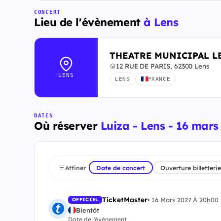
CONCERT
Lieu de l'évènement
à Lens
THEATRE MUNICIPAL L
12 RUE DE PARIS, 62300 Lens
LENS
LENS
FRANCE
DATES
Où réserver
Luiza - Lens - 16 mars
Affiner
Date de concert
Ouverture billetterie
TicketMaster
•
16 Mars 2027 À 20h00
OFFICIEL
Bientôt
Date de l'évènement