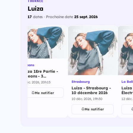
TOURNÉE
Luiza
17
dates · Prochaine date
25 sept. 2026
119j
126j
127j
Orleans
Luiza 1Ere Partie -
Orleans - 3
décembre 2026
ir
Strasbourg
La Bell
3 déc. 2026, 20h15
ille St
Luiza - Strasbourg -
Luiza 
vembre
10 décembre 2026
Électr
Me notifier
déce
h00
10 déc. 2026, 19h30
12 déc.
ier
Me notifier