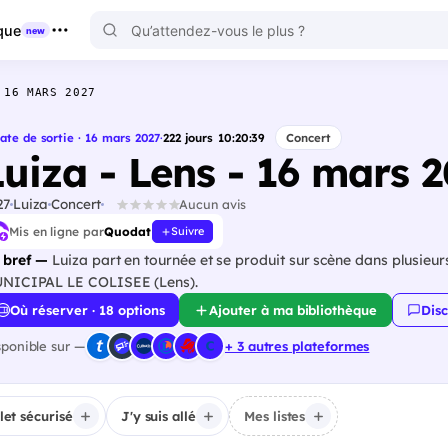
que
new
 16 MARS 2027
ate de sortie · 16 mars 2027
·
222
jours
10
:
20
:
38
Concert
Luiza - Lens - 16 mars 
27
Luiza
Concert
Aucun avis
Mis en ligne par
Quodat
Suivre
 bref —
Luiza part en tournée et se produit sur scène dans plusieu
NICIPAL LE COLISEE (Lens).
Où réserver · 18 options
Ajouter à ma bibliothèque
Disc
sponible sur —
+ 3 autres plateformes
llet sécurisé
J'y suis allé
Mes listes