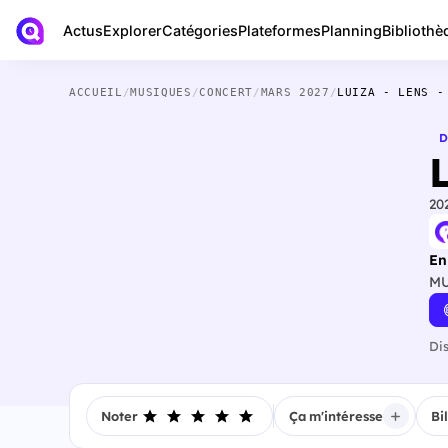
Actus
Bibliothè
Explorer
Catégories
Plateformes
Planning
ACCUEIL
/
MUSIQUES
/
CONCERT
/
MARS 2027
/
LUIZA - LENS -
D
20
En
MU
Di
Noter
Ça m'intéresse
Bi