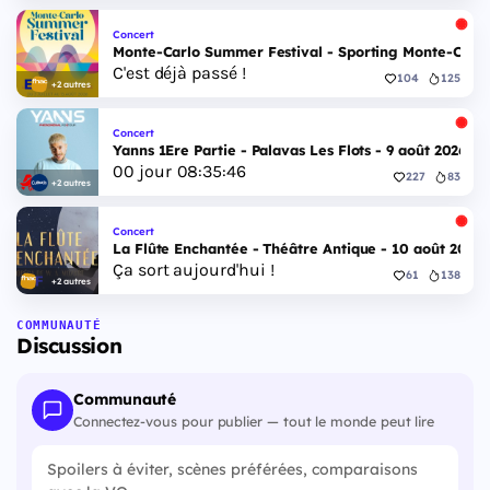
Concert
Monte-Carlo Summer Festival - Sporting Monte-Carlo S
C'est déjà passé !
104
125
+2 autres
Concert
Yanns 1Ere Partie - Palavas Les Flots - 9 août 2026
00
jour
08
:
35
:
45
227
83
+2 autres
Concert
La Flûte Enchantée - Théâtre Antique - 10 août 2026
Ça sort aujourd'hui !
61
138
+2 autres
COMMUNAUTÉ
Discussion
Communauté
Connectez-vous pour publier — tout le monde peut lire