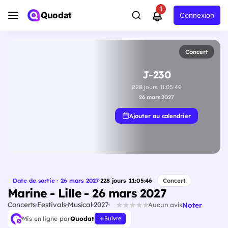
1
Quodat
Connexion
Concert
J-230
228
jours
11
:
05
:
45
26 mars 2027
Ajouter au calendrier
Date de sortie · 26 mars 2027
·
228
jours
11
:
05
:
45
Concert
Marine - Lille - 26 mars 2027
Concerts
Festivals
Musical
2027
Noter
Aucun avis
Mis en ligne par
Quodat
Suivre