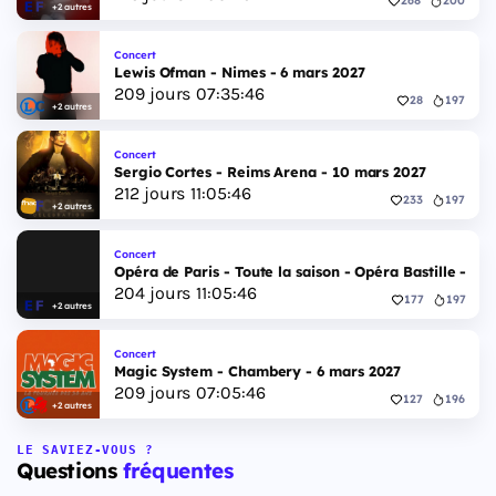
268
200
+2 autres
Concert
Lewis Ofman - Nimes - 6 mars 2027
209
jours
07
:
35
:
45
28
197
+2 autres
Concert
Sergio Cortes - Reims Arena - 10 mars 2027
212
jours
11
:
05
:
45
233
197
+2 autres
Concert
Opéra de Paris - Toute la saison - Opéra Bastille - 2 
204
jours
11
:
05
:
45
177
197
+2 autres
Concert
Magic System - Chambery - 6 mars 2027
209
jours
07
:
05
:
45
127
196
+2 autres
LE SAVIEZ-VOUS ?
Questions
fréquentes