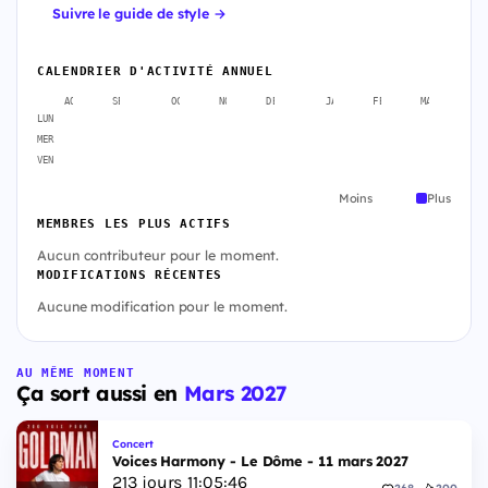
Suivre le guide de style →
CALENDRIER D'ACTIVITÉ ANNUEL
AOÛT
SEPT.
OCT.
NOV.
DÉC.
JANV.
FÉVR.
MARS
A
LUN
MER
VEN
Moins
Plus
MEMBRES LES PLUS ACTIFS
Aucun contributeur pour le moment.
MODIFICATIONS RÉCENTES
Aucune modification pour le moment.
AU MÊME MOMENT
Ça sort aussi en
Mars 2027
Concert
Voices Harmony - Le Dôme - 11 mars 2027
213
jours
11
:
05
:
45