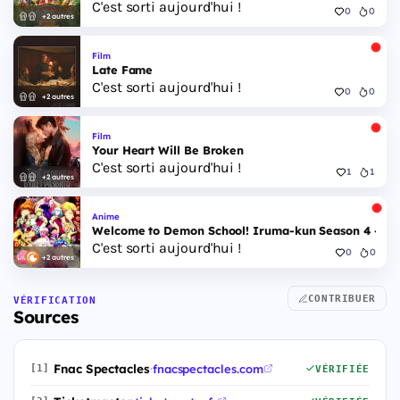
C'est sorti aujourd'hui !
0
0
+2 autres
Film
Late Fame
C'est sorti aujourd'hui !
0
0
+2 autres
Film
Your Heart Will Be Broken
C'est sorti aujourd'hui !
1
1
+2 autres
Anime
Welcome to Demon School! Iruma-kun Season 4 - Epi
C'est sorti aujourd'hui !
0
0
+2 autres
CONTRIBUER
VÉRIFICATION
Sources
Fnac Spectacles
·
fnacspectacles.com
[1]
VÉRIFIÉE