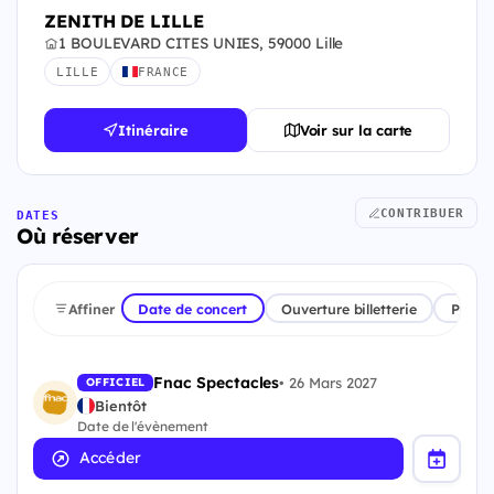
ZENITH DE LILLE
1 BOULEVARD CITES UNIES, 59000 Lille
LILLE
FRANCE
Itinéraire
Voir sur la carte
CONTRIBUER
DATES
Où réserver
Affiner
Date de concert
Ouverture billetterie
Plate
Fnac Spectacles
•
26 Mars 2027
OFFICIEL
Bientôt
Date de l'évènement
Accéder