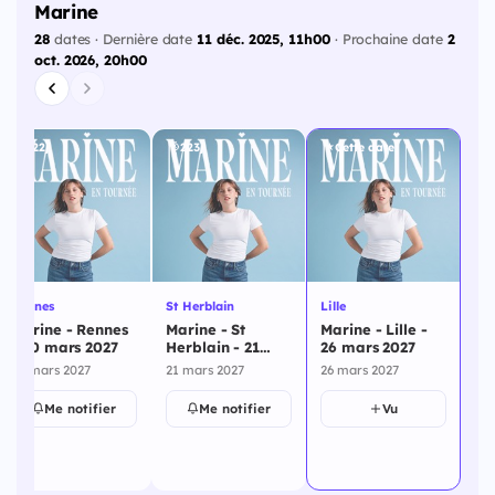
Marine
28
dates · Dernière date
11 déc. 2025, 11h00
· Prochaine date
2
oct. 2026, 20h00
222j
223j
Cette date
Rennes
St Herblain
Lille
Marine - Rennes
Marine - St
Marine - Lille -
- 20 mars 2027
Herblain - 21
26 mars 2027
mars 2027
20 mars 2027
21 mars 2027
26 mars 2027
Me notifier
Me notifier
Vu