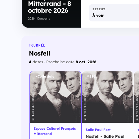
Mitterrand - 8
octobre 2026
STATUT
À voir
2026 · Concerts
TOURNÉE
Nosfell
4
dates · Prochaine date
8 oct. 2026
Cette date
116j
Espace Culturel François
Salle Paul Fort
Mitterrand
Nosfell - Salle Paul