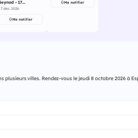
Seynod - 17
Me notifier
décembre 2026
17 déc. 2026
Me notifier
ns plusieurs villes. Rendez-vous le jeudi 8 octobre 2026 à E