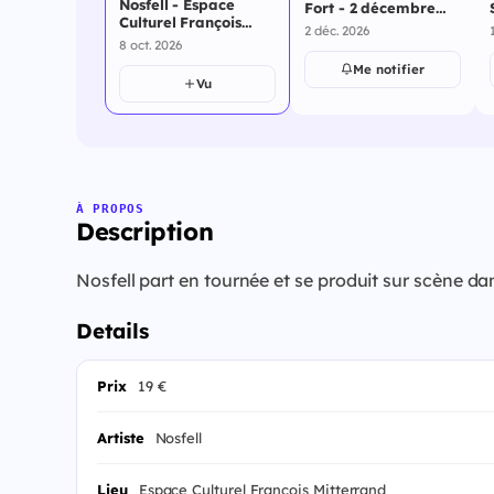
Nosfell - Espace
Fort - 2 décembre
Culturel François
2026
2 déc. 2026
Mitterrand - 8
8 oct. 2026
octobre 2026
Me notifier
Vu
À PROPOS
Description
Nosfell part en tournée et se produit sur scène da
Details
Prix
19 €
Artiste
Nosfell
Lieu
Espace Culturel François Mitterrand