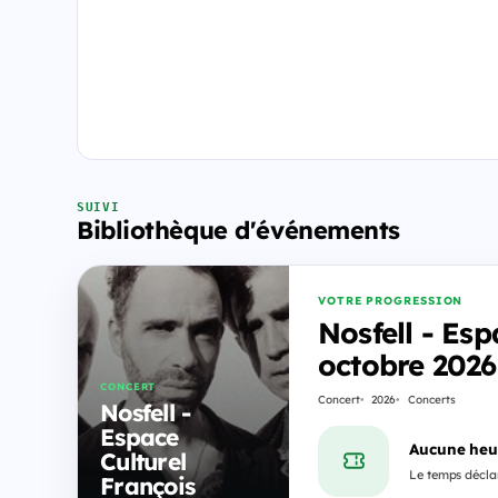
SUIVI
Bibliothèque d'événements
VOTRE PROGRESSION
Nosfell - Esp
octobre 2026
CONCERT
Concert
2026
Concerts
Nosfell -
Espace
Aucune heu
Culturel
Le temps déclar
François