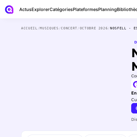
Actus
Bibliothè
Explorer
Catégories
Plateformes
Planning
ACCUEIL
/
MUSIQUES
/
CONCERT
/
OCTOBRE 2026
/
NOSFELL - E
D
Co
En
Cu
Di