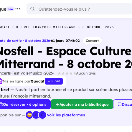
que
new
SPACE CULTUREL FRANÇOIS MITTERRAND - 8 OCTOBRE 2026
ate de sortie · 8 octobre 2026
·
61
jours
07
:
46
:
01
Concert
Nosfell - Espace Culture
Mitterrand - 8 octobre 
ncerts
Festivals
Musical
2026
Aucun avis
Mis en ligne par
Quodat
Suivre
 bref —
Nosfell part en tournée et se produit sur scène dans plusie
lturel François Mitterrand.
Où réserver · 6 options
Ajouter à ma bibliothèque
Discu
sponible sur —
Voir les plateformes