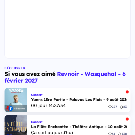
DÉCOUVRIR
Si vous avez aimé
Revnoir - Wasquehal - 6
février 2027
Concert
Yanns 1Ere Partie - Palavas Les Flots - 9 août 2026
00
jour
14
:
37
:
53
227
83
+2 autres
Concert
La Flûte Enchantée - Théâtre Antique - 10 août 2026
Ça sort aujourd'hui !
61
138