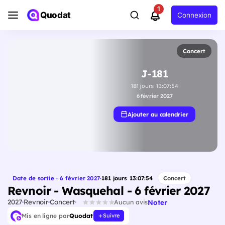
1
Quodat
Connexion
Concert
J-181
181
jours
13
:
07
:
53
6 février 2027
Ajouter au calendrier
Date de sortie · 6 février 2027
·
181
jours
13
:
07
:
53
Concert
Revnoir - Wasquehal - 6 février 2027
2027
Revnoir
Concert
Noter
Aucun avis
Mis en ligne par
Quodat
Suivre