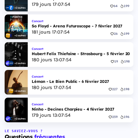
179
jours
17
:
07
:
53
64
199
+2 autres
Concert
So Floyd - Arena Futuroscope - 7 février 2027
181
jours
17
:
07
:
53
26
199
+2 autres
Concert
Hubert Felix Thiefaine - Strasbourg - 5 février 2027
180
jours
13
:
07
:
53
19
198
+2 autres
Concert
Léman - Le Bien Public - 6 février 2027
180
jours
17
:
07
:
53
227
198
+2 autres
Concert
Ninho - Decines Charpieu - 4 février 2027
179
jours
13
:
07
:
53
259
196
+2 autres
LE SAVIEZ-VOUS ?
Questions
fréquentes