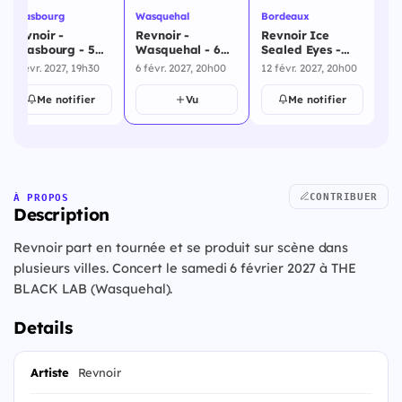
Strasbourg
Wasquehal
Bordeaux
Re
Revnoir -
Revnoir -
Revnoir Ice
Rev
Strasbourg - 5
Wasquehal - 6
Sealed Eyes -
Se
février 2027
février 2027
Bordeaux - 12
Re
5 févr. 2027, 19h30
6 févr. 2027, 20h00
12 févr. 2027, 20h00
18 
février 2027
fé
Me notifier
Vu
Me notifier
CONTRIBUER
À PROPOS
Description
Revnoir part en tournée et se produit sur scène dans
plusieurs villes. Concert le samedi 6 février 2027 à THE
BLACK LAB (Wasquehal).
Details
Artiste
Revnoir