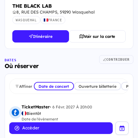
THE BLACK LAB
8, RUE DES CHAMPS, 59290 Wasquehal
WASQUEHAL
FRANCE
Itinéraire
Voir sur la carte
CONTRIBUER
DATES
Où réserver
Affiner
Date de concert
Ouverture billetterie
Plate
TicketMaster
•
6 Févr. 2027 À 20h00
Bientôt
Date de l'évènement
Accéder