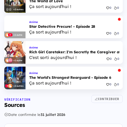
The World of Love
Ça sort aujourd'hui !
0
0
+2 autres
Anime
Star Detective Precure! - Episode 28
Ça sort aujourd'hui !
0
0
+1 autre
Anime
Rich Girl Caretaker: I'm Secretly the Caregiver of the
C'est sorti aujourd'hui !
0
0
+1 autre
Anime
The World's Strongest Rearguard - Episode 6
Ça sort aujourd'hui !
0
0
+2 autres
CONTRIBUER
VÉRIFICATION
Sources
Date confirmée le
31 juillet 2026