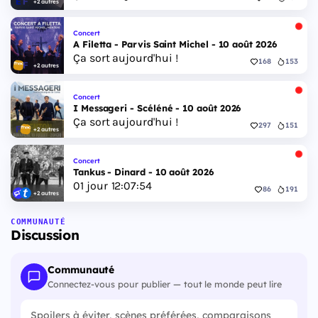
+2 autres
Concert
A Filetta - Parvis Saint Michel - 10 août 2026
Ça sort aujourd'hui !
168
153
+2 autres
Concert
I Messageri - Scéléné - 10 août 2026
Ça sort aujourd'hui !
297
151
+2 autres
Concert
Tankus - Dinard - 10 août 2026
01
jour
12
:
07
:
53
86
191
+2 autres
COMMUNAUTÉ
Discussion
Communauté
Connectez-vous pour publier — tout le monde peut lire