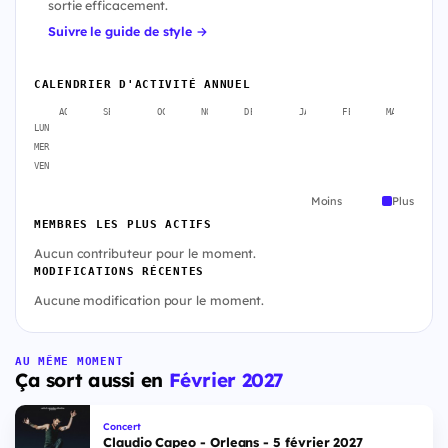
sortie efficacement.
Suivre le guide de style →
CALENDRIER D'ACTIVITÉ ANNUEL
AOÛT
SEPT.
OCT.
NOV.
DÉC.
JANV.
FÉVR.
MARS
A
LUN
MER
VEN
Moins
Plus
MEMBRES LES PLUS ACTIFS
Aucun contributeur pour le moment.
MODIFICATIONS RÉCENTES
Aucune modification pour le moment.
AU MÊME MOMENT
Ça sort aussi en
Février 2027
Concert
Claudio Capeo - Orleans - 5 février 2027