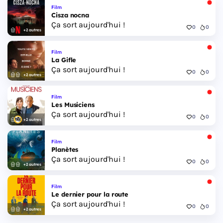
Film
Cisza nocna
Ça sort aujourd'hui !
0
0
+2 autres
Film
La Gifle
Ça sort aujourd'hui !
0
0
+2 autres
Film
Les Musiciens
Ça sort aujourd'hui !
0
0
+2 autres
Film
Planètes
Ça sort aujourd'hui !
0
0
+2 autres
Film
Le dernier pour la route
Ça sort aujourd'hui !
0
0
+2 autres