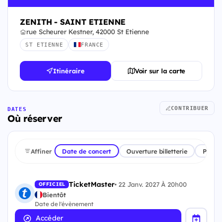
ZENITH - SAINT ETIENNE
rue Scheurer Kestner, 42000 St Etienne
ST ETIENNE
FRANCE
Itinéraire
Voir sur la carte
CONTRIBUER
DATES
Où réserver
Affiner
Date de concert
Ouverture billetterie
Plate
TicketMaster
•
22 Janv. 2027 À 20h00
OFFICIEL
Bientôt
Date de l'évènement
Accéder