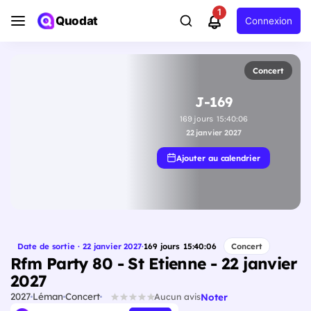
1
Quodat
Connexion
Concert
J-169
169
jours
15
:
40
:
05
22 janvier 2027
Ajouter au calendrier
Date de sortie · 22 janvier 2027
·
169
jours
15
:
40
:
05
Concert
Rfm Party 80 - St Etienne - 22 janvier
2027
2027
Léman
Concert
Noter
Aucun avis