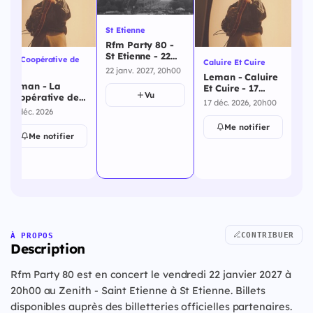
St Etienne
Rfm Party 80 -
St Etienne - 22
La Coopérative de
Caluire Et Cuire
La 
janvier 2027
22 janv. 2027, 20h00
Mai
Leman - Caluire
Lé
Léman - La
Et Cuire - 17
Él
Vu
Coopérative de
décembre 2026
dé
17 déc. 2026, 20h00
18 
Mai - 16
16 déc. 2026
décembre 2026
Me notifier
Me notifier
CONTRIBUER
À PROPOS
Description
Rfm Party 80 est en concert le vendredi 22 janvier 2027 à
20h00 au Zenith - Saint Etienne à St Etienne. Billets
disponibles auprès des billetteries officielles partenaires.