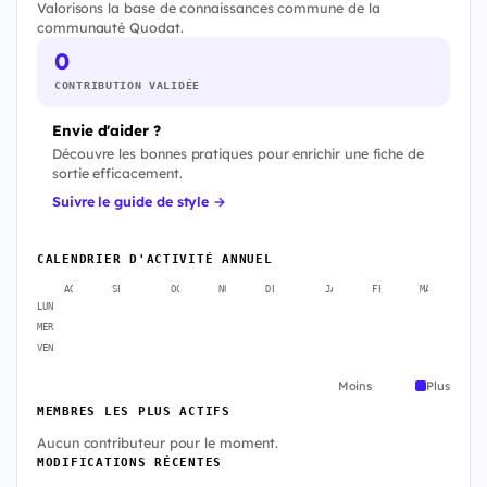
Valorisons la base de connaissances commune de la
communauté Quodat.
0
CONTRIBUTION VALIDÉE
Envie d'aider ?
Découvre les bonnes pratiques pour enrichir une fiche de
sortie efficacement.
Suivre le guide de style →
CALENDRIER D'ACTIVITÉ ANNUEL
AOÛT
SEPT.
OCT.
NOV.
DÉC.
JANV.
FÉVR.
MARS
A
LUN
MER
VEN
Moins
Plus
MEMBRES LES PLUS ACTIFS
Aucun contributeur pour le moment.
MODIFICATIONS RÉCENTES