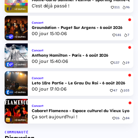
C'est déjà passé !
211
96
+2 autres
Concert
Groundation - Puget Sur Argens - 6 août 2026
00
jour
15
:
10
:
05
181
7
+2 autres
Concert
Anthony Hamilton - Paris - 6 août 2026
00
jour
15
:
40
:
05
137
19
+2 autres
Concert
Leto 1Ere Partie - Le Grau Du Roi - 6 août 2026
00
jour
17
:
10
:
05
47
103
+2 autres
Concert
Cabaret Flamenco - Espace culturel du Vieux Lyon - 
Ça sort aujourd'hui !
26
84
+2 autres
COMMUNAUTÉ