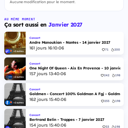
Aucune modification pour le moment.
AU MÊME MOMENT
Ça sort aussi en
Janvier 2027
Concert
Andre Manoukian - Nantes - 14 janvier 2027
161
jours
16
:
10
:
05
71
200
+2 autres
Concert
One Night Of Queen - Aix En Provence - 10 janvier 2
157
jours
13
:
40
:
05
242
198
+2 autres
Concert
Goldmen - Concert 100% Goldman A Fgj - Goldmen - 
162
jours
15
:
40
:
05
255
198
+2 autres
Concert
Bertrand Belin - Trappes - 7 janvier 2027
154
jours
15
:
40
:
05
33
198