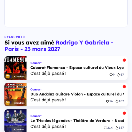
DÉCOUVRIR
Si vous avez aimé
Rodrigo Y Gabriela -
Paris - 23 mars 2027
Concert
Cabaret Flamenco - Espace culturel du Vieux Lyon - 
C'est déjà passé !
9
67
+2 autres
Concert
Duo Andaluz Guitare Violon - Espace culturel du Vieu
C'est déjà passé !
56
187
+2 autres
Concert
Le Trio des légendes - Théâtre de Verdure - 8 août 2
C'est déjà passé !
214
187
+2 autres