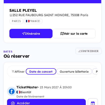
SALLE PLEYEL
252 RUE FAUBOURG SAINT HONORE, 75008 Paris
PARIS
FRANCE
Itinéraire
Voir sur la carte
CONTRIBUER
DATES
Où réserver
Affiner
Date de concert
Ouverture billetterie
Plate
TicketMaster
•
23 Mars 2027 À 20h00
Bientôt
Date de l'évènement
Accéder