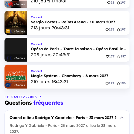
210
jours
17
:
13
:
30
28
197
+2 autres
Concert
Sergio Cortes - Reims Arena - 10 mars 2027
213
jours
20
:
43
:
30
233
197
+2 autres
Concert
Opéra de Paris - Toute la saison - Opéra Bastille - 2 
205
jours
20
:
43
:
30
177
197
+2 autres
Concert
Magic System - Chambery - 6 mars 2027
210
jours
16
:
43
:
30
127
196
+2 autres
LE SAVIEZ-VOUS ?
Questions
fréquentes
Quand a lieu Rodrigo Y Gabriela - Paris - 23 mars 2027 ?
Rodrigo Y Gabriela - Paris - 23 mars 2027 a lieu le 23 mars
2027.