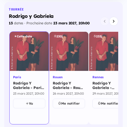
TOURNÉE
Rodrigo y Gabriela
13
dates · Prochaine date
23 mars 2027, 20h00
Cette date
230j
233j
Paris
Rouen
Rennes
Rodrigo Y
Rodrigo Y
Rodrigo Y
Gabriela - Paris
Gabriela - Rouen
Gabriela -
- 23 mars 2027
- 26 mars 2027
Rennes - 29 mars
23 mars 2027, 20h00
26 mars 2027, 20h00
29 mars 2027, 20h00
2027
Vu
Me notifier
Me notifier