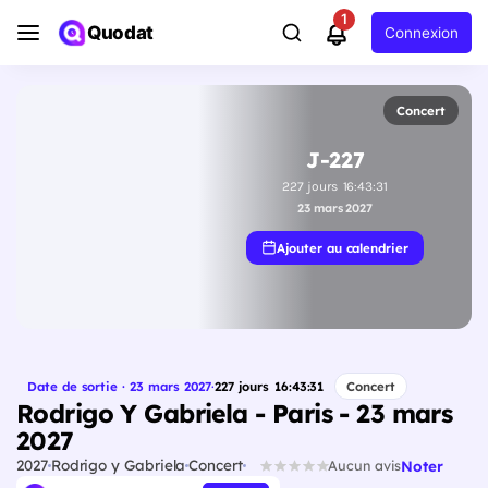
1
Quodat
Connexion
Concert
J-227
227
jours
16
:
43
:
30
23 mars 2027
Ajouter au calendrier
Date de sortie · 23 mars 2027
·
227
jours
16
:
43
:
30
Concert
Rodrigo Y Gabriela - Paris - 23 mars
2027
2027
Rodrigo y Gabriela
Concert
Noter
Aucun avis