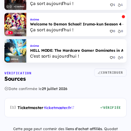
Ça sort aujourd'hui !
1
1
+2 autres
Anime
Welcome to Demon School! Iruma-kun Season 4 - Epi
Ça sort aujourd'hui !
0
0
+2 autres
Anime
HELL MODE: The Hardcore Gamer Dominates in Anothe
C'est sorti aujourd'hui !
0
0
HiDive
CONTRIBUER
VÉRIFICATION
Sources
Date confirmée le
29 juillet 2026
Ticketmaster
·
ticketmaster.fr
[1]
VÉRIFIÉE
Cette page peut contenir des
liens d'achat affiliés
. Quodat