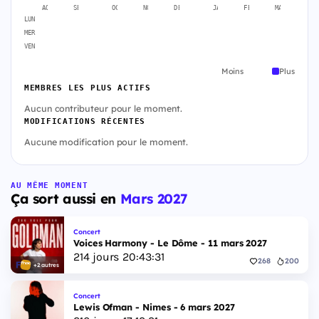
AOÛT
SEPT.
OCT.
NOV.
DÉC.
JANV.
FÉVR.
MARS
A
LUN
MER
VEN
Moins
Plus
MEMBRES LES PLUS ACTIFS
Aucun contributeur pour le moment.
MODIFICATIONS RÉCENTES
Aucune modification pour le moment.
AU MÊME MOMENT
Ça sort aussi en
Mars 2027
Concert
Voices Harmony - Le Dôme - 11 mars 2027
214
jours
20
:
43
:
30
268
200
+2 autres
Concert
Lewis Ofman - Nimes - 6 mars 2027