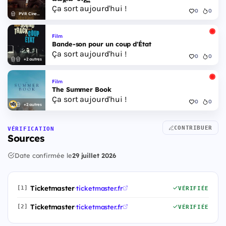
Ça sort aujourd'hui !
0
0
PVR Cinemas
Film
Bande-son pour un coup d'État
Ça sort aujourd'hui !
0
0
+2 autres
Film
The Summer Book
Ça sort aujourd'hui !
0
0
+2 autres
CONTRIBUER
VÉRIFICATION
Sources
Date confirmée le
29 juillet 2026
Ticketmaster
·
ticketmaster.fr
[1]
VÉRIFIÉE
Ticketmaster
·
ticketmaster.fr
[2]
VÉRIFIÉE