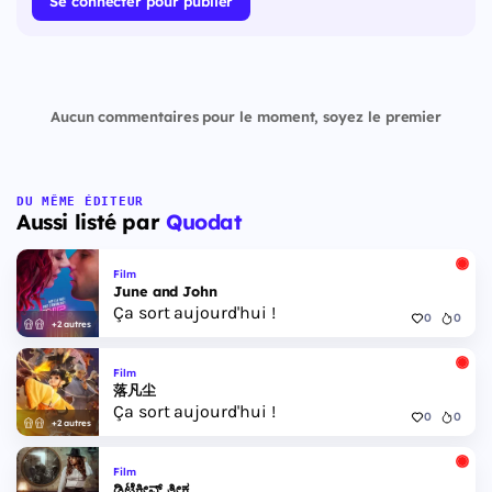
Se connecter pour publier
Aucun commentaires pour le moment, soyez le premier
DU MÊME ÉDITEUR
Aussi listé par
Quodat
Film
June and John
Ça sort aujourd'hui !
0
0
+2 autres
Film
落凡尘
Ça sort aujourd'hui !
0
0
+2 autres
Film
ಡಿಟೆಕ್ವೀವ್ ತೀಕ್ಷ್ಣ