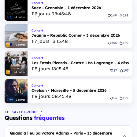
Concert
Saez - Grenoble - 1 décembre 2026
116
jours
09
:
45
:
47
149
199
+2 autres
Concert
Jeanne - Republic Corner - 3 décembre 2026
117
jours
13
:
15
:
47
255
199
+2 autres
Concert
Les Fatals Picards - Centre Léo Lagrange - 4 décemb
118
jours
13
:
15
:
47
27
197
+2 autres
Concert
Orelsan - Marseille - 3 décembre 2026
118
jours
08
:
45
:
47
13
195
+2 autres
LE SAVIEZ-VOUS ?
Questions
fréquentes
Quand a lieu Salvatore Adamo - Paris - 13 décembre