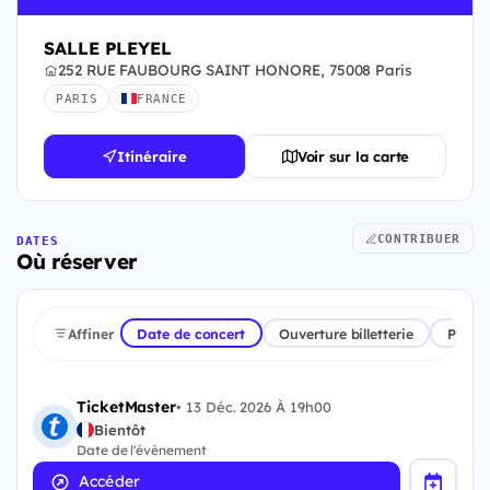
SALLE PLEYEL
252 RUE FAUBOURG SAINT HONORE, 75008 Paris
PARIS
FRANCE
Itinéraire
Voir sur la carte
CONTRIBUER
DATES
Où réserver
Affiner
Date de concert
Ouverture billetterie
Plate
TicketMaster
•
13 Déc. 2026 À 19h00
Bientôt
Date de l'évènement
Accéder