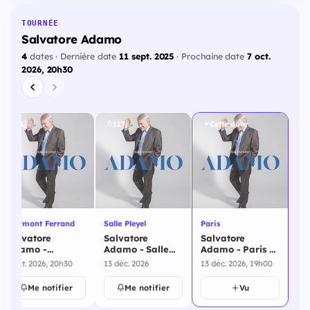
TOURNÉE
Salvatore Adamo
4
dates · Dernière date
11 sept. 2025
· Prochaine date
7 oct.
2026, 20h30
61j
127j
Cette date
Clermont Ferrand
Salle Pleyel
Paris
Salvatore
Salvatore
Salvatore
Adamo -
Adamo - Salle
Adamo - Paris -
Clermont
Pleyel - 13
13 décembre
7 oct. 2026, 20h30
13 déc. 2026
13 déc. 2026, 19h00
Ferrand - 7
décembre 2026
2026
octobre 2026
Me notifier
Me notifier
Vu