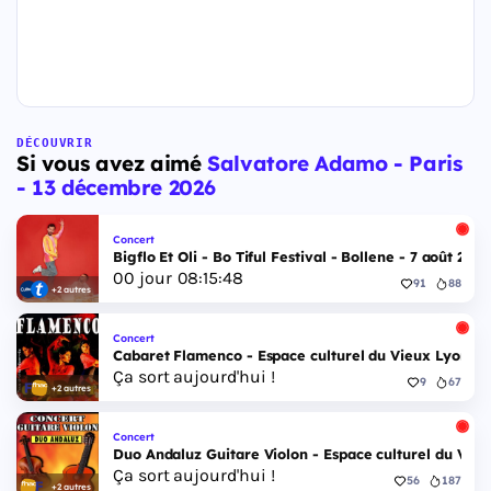
DÉCOUVRIR
Si vous avez aimé
Salvatore Adamo - Paris
- 13 décembre 2026
Concert
Bigflo Et Oli - Bo Tiful Festival - Bollene - 7 août 2026
00
jour
08
:
15
:
47
91
88
+2 autres
Concert
Cabaret Flamenco - Espace culturel du Vieux Lyon - 
Ça sort aujourd'hui !
9
67
+2 autres
Concert
Duo Andaluz Guitare Violon - Espace culturel du Vieu
Ça sort aujourd'hui !
56
187
+2 autres