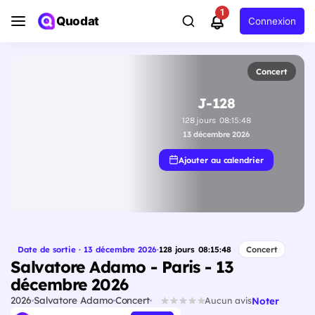
1
Quodat
Connexion
Concert
J-128
128
jours
08
:
15
:
47
13 décembre 2026
Ajouter au calendrier
Date de sortie · 13 décembre 2026
·
128
jours
08
:
15
:
47
Concert
Salvatore Adamo - Paris - 13
décembre 2026
2026
Salvatore Adamo
Concert
Noter
Aucun avis