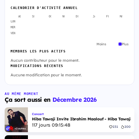
CALENDRIER D'ACTIVITÉ ANNUEL
AOÛT
SEPT.
OCT.
NOV.
DÉC.
JANV.
FÉVR.
MARS
A
LUN
MER
VEN
Moins
Plus
MEMBRES LES PLUS ACTIFS
Aucun contributeur pour le moment.
MODIFICATIONS RÉCENTES
Aucune modification pour le moment.
AU MÊME MOMENT
Ça sort aussi en
Décembre 2026
Concert
Hiba Tawaji Invite Ibrahim Maalouf - Hiba Tawaji & 
117
jours
09
:
15
:
47
231
200
+2 autres