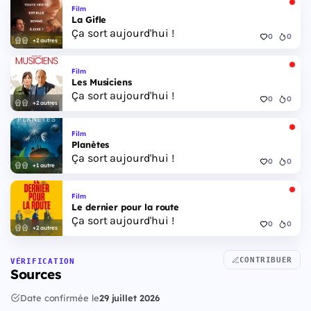
Film
La Gifle
Ça sort aujourd'hui !
0
0
+2 autres
Film
Les Musiciens
Ça sort aujourd'hui !
0
0
+2 autres
Film
Planètes
Ça sort aujourd'hui !
0
0
+1 autre
Film
Le dernier pour la route
Ça sort aujourd'hui !
0
0
+2 autres
CONTRIBUER
VÉRIFICATION
Sources
Date confirmée le
29 juillet 2026