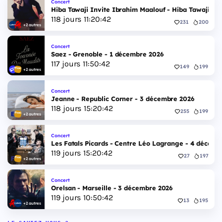
Concert
Hiba Tawaji Invite Ibrahim Maalouf - Hiba Tawaji & 
118
jours
11
:
20
:
41
231
200
+2 autres
Concert
Saez - Grenoble - 1 décembre 2026
117
jours
11
:
50
:
41
149
199
+2 autres
Concert
Jeanne - Republic Corner - 3 décembre 2026
118
jours
15
:
20
:
41
255
199
+2 autres
Concert
Les Fatals Picards - Centre Léo Lagrange - 4 décemb
119
jours
15
:
20
:
41
27
197
+2 autres
Concert
Orelsan - Marseille - 3 décembre 2026
119
jours
10
:
50
:
41
13
195
+2 autres