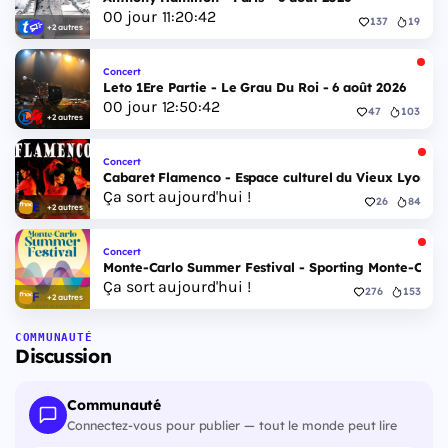
00
jour
11
:
20
:
41
137
19
+2 autres
Concert
Leto 1Ere Partie - Le Grau Du Roi - 6 août 2026
00
jour
12
:
50
:
41
47
103
+2 autres
Concert
Cabaret Flamenco - Espace culturel du Vieux Lyon - 
Ça sort aujourd'hui !
26
84
+2 autres
Concert
Monte-Carlo Summer Festival - Sporting Monte-Carlo S
Ça sort aujourd'hui !
276
153
+2 autres
COMMUNAUTÉ
Discussion
Communauté
Connectez-vous pour publier — tout le monde peut lire