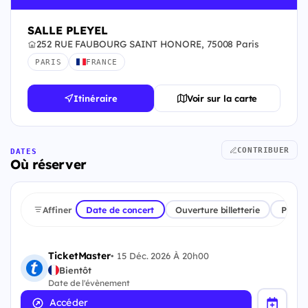
SALLE PLEYEL
252 RUE FAUBOURG SAINT HONORE, 75008 Paris
PARIS
FRANCE
Itinéraire
Voir sur la carte
CONTRIBUER
DATES
Où réserver
Affiner
Date de concert
Ouverture billetterie
Plate
TicketMaster
•
15 Déc. 2026 À 20h00
Bientôt
Date de l'évènement
Accéder