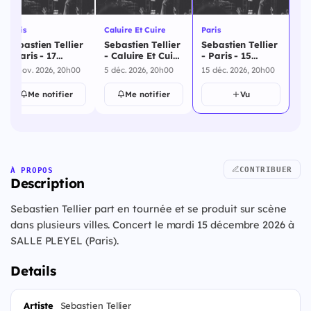
Paris
Caluire Et Cuire
Paris
Sebastien Tellier
Sebastien Tellier
Sebastien Tellier
- Paris - 17
- Caluire Et Cuire
- Paris - 15
novembre 2026
- 5 décembre
décembre 2026
17 nov. 2026, 20h00
5 déc. 2026, 20h00
15 déc. 2026, 20h00
2026
Me notifier
Me notifier
Vu
CONTRIBUER
À PROPOS
Description
Sebastien Tellier part en tournée et se produit sur scène
dans plusieurs villes. Concert le mardi 15 décembre 2026 à
SALLE PLEYEL (Paris).
Details
Artiste
Sebastien Tellier