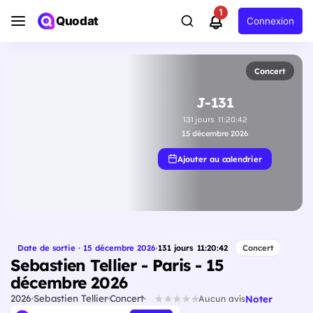
1
Quodat
Connexion
Concert
J-131
131
jours
11
:
20
:
41
15 décembre 2026
Ajouter au calendrier
Date de sortie · 15 décembre 2026
·
131
jours
11
:
20
:
41
Concert
Sebastien Tellier - Paris - 15
décembre 2026
2026
Sebastien Tellier
Concert
Noter
Aucun avis