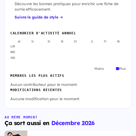
Découvre les bonnes pratiques pour enrichir une fiche de
sortie efficacement.
Suivre le guide de style →
CALENDRIER D'ACTIVITÉ ANNUEL
AOÛT
SEPT.
OCT.
NOV.
DÉC.
JANV.
FÉVR.
MARS
A
LUN
MER
VEN
Moins
Plus
MEMBRES LES PLUS ACTIFS
Aucun contributeur pour le moment.
MODIFICATIONS RÉCENTES
Aucune modification pour le moment.
AU MÊME MOMENT
Ça sort aussi en
Décembre 2026