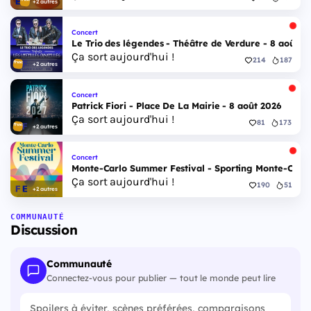
+2 autres
Concert
Le Trio des légendes - Théâtre de Verdure - 8 août 2
Ça sort aujourd'hui !
214
187
+2 autres
Concert
Patrick Fiori - Place De La Mairie - 8 août 2026
Ça sort aujourd'hui !
81
173
+2 autres
Concert
Monte-Carlo Summer Festival - Sporting Monte-Carlo S
Ça sort aujourd'hui !
190
51
+2 autres
COMMUNAUTÉ
Discussion
Communauté
Connectez-vous pour publier — tout le monde peut lire