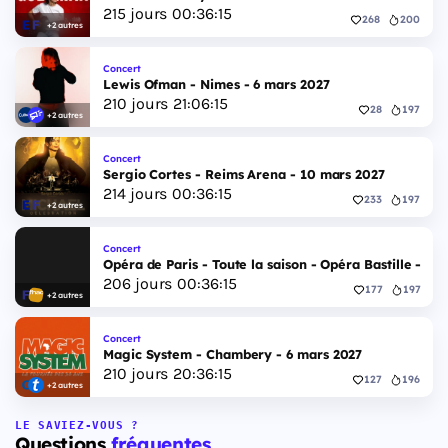
215
jours
00
:
36
:
14
268
200
+2 autres
Concert
Lewis Ofman - Nimes - 6 mars 2027
210
jours
21
:
06
:
14
28
197
+2 autres
Concert
Sergio Cortes - Reims Arena - 10 mars 2027
214
jours
00
:
36
:
14
233
197
+2 autres
Concert
Opéra de Paris - Toute la saison - Opéra Bastille - 2 
206
jours
00
:
36
:
14
177
197
+2 autres
Concert
Magic System - Chambery - 6 mars 2027
210
jours
20
:
36
:
14
127
196
+2 autres
LE SAVIEZ-VOUS ?
Questions
fréquentes