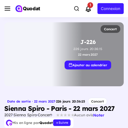
1
Quodat
Connexion
Concert
J-226
226
jours
20
:
36
:
14
22 mars 2027
Ajouter au calendrier
Date de sortie · 22 mars 2027
·
226
jours
20
:
36
:
14
Concert
Sienna Spiro - Paris - 22 mars 2027
2027
Sienna Spiro
Concert
Noter
Aucun avis
Mis en ligne par
Quodat
Suivre