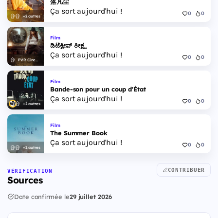
落凡尘
Ça sort aujourd'hui !
0
0
+2 autres
Film
ಡಿಟೆಕ್ವೀವ್ ತೀಕ್ಷ್ಣ
Ça sort aujourd'hui !
0
0
PVR Cinemas
Film
Bande-son pour un coup d'État
Ça sort aujourd'hui !
0
0
+2 autres
Film
The Summer Book
Ça sort aujourd'hui !
0
0
+2 autres
CONTRIBUER
VÉRIFICATION
Sources
Date confirmée le
29 juillet 2026