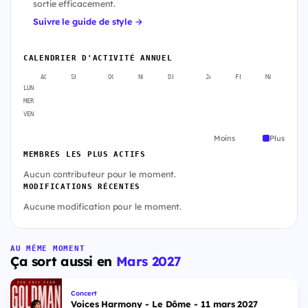
sortie efficacement.
Suivre le guide de style →
CALENDRIER D'ACTIVITÉ ANNUEL
AOÛT
SEPT.
OCT.
NOV.
DÉC.
JANV.
FÉVR.
MARS
A
LUN
MER
VEN
Moins
Plus
MEMBRES LES PLUS ACTIFS
Aucun contributeur pour le moment.
MODIFICATIONS RÉCENTES
Aucune modification pour le moment.
AU MÊME MOMENT
Ça sort aussi en
Mars 2027
Concert
Voices Harmony - Le Dôme - 11 mars 2027