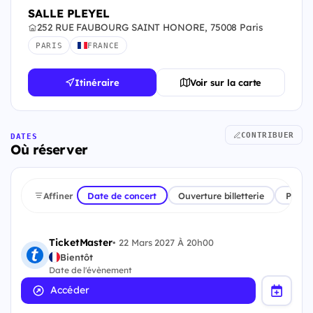
SALLE PLEYEL
252 RUE FAUBOURG SAINT HONORE, 75008 Paris
PARIS
FRANCE
Itinéraire
Voir sur la carte
CONTRIBUER
DATES
Où réserver
Affiner
Date de concert
Ouverture billetterie
Plate
TicketMaster
•
22 Mars 2027 À 20h00
Bientôt
Date de l'évènement
Accéder