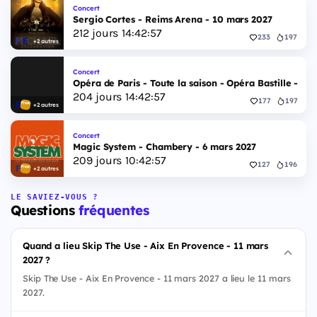
Concert
Sergio Cortes - Reims Arena - 10 mars 2027
212
jours
14
:
42
:
56
233
197
+2 autres
Concert
Opéra de Paris - Toute la saison - Opéra Bastille - 2 
204
jours
14
:
42
:
56
177
197
+2 autres
Concert
Magic System - Chambery - 6 mars 2027
209
jours
10
:
42
:
56
127
196
+2 autres
LE SAVIEZ-VOUS ?
Questions
fréquentes
Quand a lieu Skip The Use - Aix En Provence - 11 mars
2027 ?
Skip The Use - Aix En Provence - 11 mars 2027 a lieu le 11 mars
2027.