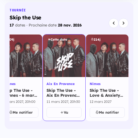
TOURNÉE
Skip the Use
17
dates · Prochaine date
28 nov. 2026
209j
Cette date
214j
Rennes
Aix En Provence
Nimes
Ra
Skip The Use -
Skip The Use -
Skip The Use -
Sk
Rennes - 6 mars
Aix En Provence
Love & Anxiety
Ra
2027
- 11 mars 2027
Tour - Nimes - 12
Ag
6 mars 2027, 20h00
11 mars 2027, 20h30
12 mars 2027
18
mars 2027
20
Me notifier
Vu
Me notifier