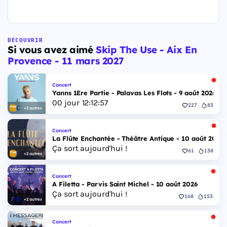
DÉCOUVRIR
Si vous avez aimé
Skip The Use - Aix En
Provence - 11 mars 2027
Concert
Yanns 1Ere Partie - Palavas Les Flots - 9 août 2026
00
jour
12
:
12
:
56
227
83
+2 autres
Concert
La Flûte Enchantée - Théâtre Antique - 10 août 2026
Ça sort aujourd'hui !
61
138
+2 autres
Concert
A Filetta - Parvis Saint Michel - 10 août 2026
Ça sort aujourd'hui !
168
153
+2 autres
Concert