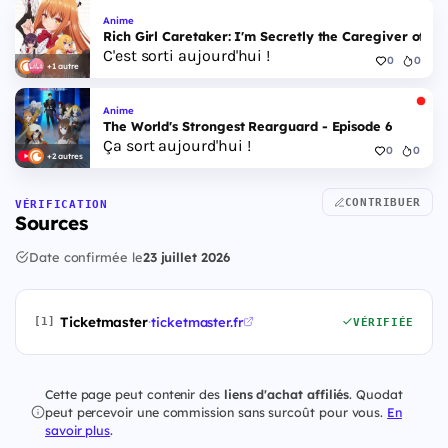
Anime
Rich Girl Caretaker: I'm Secretly the Caregiver of the
C'est sorti aujourd'hui !
0
0
+1 autre
Anime
The World's Strongest Rearguard - Episode 6
Ça sort aujourd'hui !
0
0
+2 autres
CONTRIBUER
VÉRIFICATION
Sources
Date confirmée le
23 juillet 2026
Ticketmaster
·
ticketmaster.fr
[1]
VÉRIFIÉE
Cette page peut contenir des
liens d'achat affiliés
. Quodat
peut percevoir une commission sans surcoût pour vous.
En
savoir plus
.