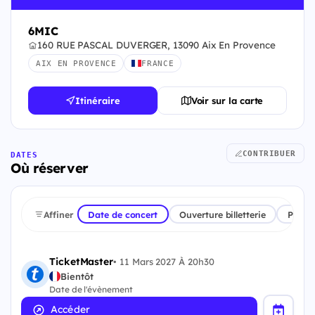
6MIC
160 RUE PASCAL DUVERGER, 13090 Aix En Provence
AIX EN PROVENCE
FRANCE
Itinéraire
Voir sur la carte
CONTRIBUER
DATES
Où réserver
Affiner
Date de concert
Ouverture billetterie
Plate
TicketMaster
•
11 Mars 2027 À 20h30
Bientôt
Date de l'évènement
Accéder