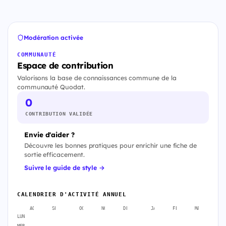
Modération activée
COMMUNAUTÉ
Espace de contribution
Valorisons la base de connaissances commune de la
communauté Quodat.
0
CONTRIBUTION VALIDÉE
Envie d'aider ?
Découvre les bonnes pratiques pour enrichir une fiche de
sortie efficacement.
Suivre le guide de style →
CALENDRIER D'ACTIVITÉ ANNUEL
AOÛT
SEPT.
OCT.
NOV.
DÉC.
JANV.
FÉVR.
MARS
A
LUN
MER