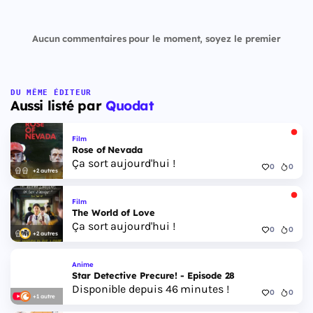
Aucun commentaires pour le moment, soyez le premier
DU MÊME ÉDITEUR
Aussi listé par
Quodat
Film
Rose of Nevada
Ça sort aujourd'hui !
0
0
+2 autres
Film
The World of Love
Ça sort aujourd'hui !
0
0
+2 autres
Anime
Star Detective Precure! - Episode 28
Disponible depuis 46 minutes !
0
0
+1 autre