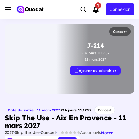
1
Quodat
Connexion
Concert
J-214
214
jours
11
:
12
:
56
11 mars 2027
Ajouter au calendrier
Date de sortie · 11 mars 2027
·
214
jours
11
:
12
:
56
Concert
Skip The Use - Aix En Provence - 11
mars 2027
2027
Skip the Use
Concert
Noter
Aucun avis