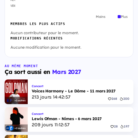
VEN
Moins
Plus
MEMBRES LES PLUS ACTIFS
Aucun contributeur pour le moment.
MODIFICATIONS RÉCENTES
Aucune modification pour le moment.
AU MÊME MOMENT
Ça sort aussi en
Mars 2027
Concert
Voices Harmony - Le Dôme - 11 mars 2027
213
jours
14
:
42
:
56
268
200
+2 autres
Concert
Lewis Ofman - Nimes - 6 mars 2027
209
jours
11
:
12
:
56
28
197
+2 autres