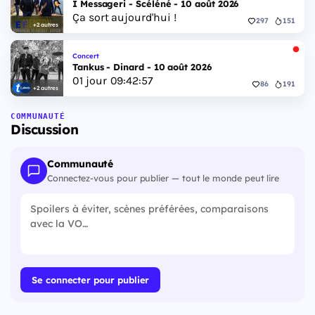
I Messageri - Scéléné - 10 août 2026
Ça sort aujourd'hui !
297
151
+2 autres
Concert
Tankus - Dinard - 10 août 2026
01
jour
09
:
42
:
56
86
191
+2 autres
COMMUNAUTÉ
Discussion
Communauté
Connectez-vous pour publier — tout le monde peut lire
Se connecter pour publier