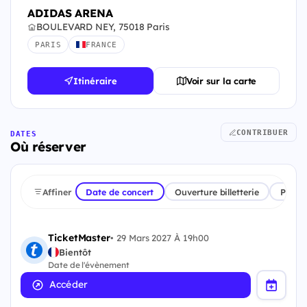
ADIDAS ARENA
BOULEVARD NEY, 75018 Paris
PARIS
FRANCE
Itinéraire
Voir sur la carte
CONTRIBUER
DATES
Où réserver
Affiner
Date de concert
Ouverture billetterie
Plate
TicketMaster
•
29 Mars 2027 À 19h00
Bientôt
Date de l'évènement
Accéder