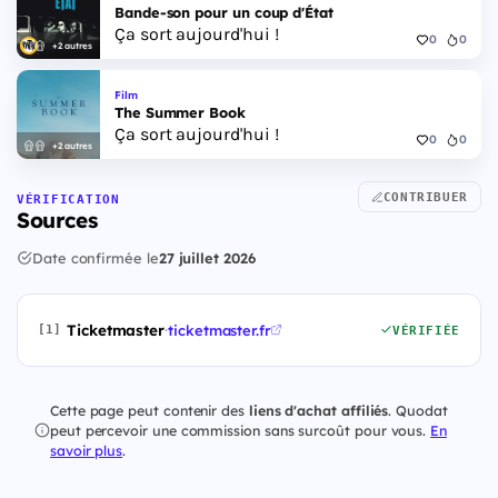
Bande-son pour un coup d'État
Ça sort aujourd'hui !
0
0
+2 autres
Film
The Summer Book
Ça sort aujourd'hui !
0
0
+2 autres
CONTRIBUER
VÉRIFICATION
Sources
Date confirmée le
27 juillet 2026
Ticketmaster
·
ticketmaster.fr
[1]
VÉRIFIÉE
Cette page peut contenir des
liens d'achat affiliés
. Quodat
peut percevoir une commission sans surcoût pour vous.
En
savoir plus
.