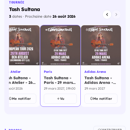
TOURNÉE
Tash Sultana
3
dates · Prochaine date
26 août 2026
17j
Cette date
232j
Den Atelier
Paris
Adidas Arena
Tash Sultana -
Tash Sultana -
Tash Sultana -
Den Atelier - 26
Paris - 29 mars
Adidas Arena -
août 2026
2027
29 mars 2027
26 août 2026
29 mars 2027, 19h00
29 mars 2027
Me notifier
Vu
Me notifier
CONTRIBUER