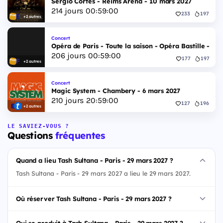
Sergio Cortes - Reims Arena - 10 mars 2027
214
jours
00
:
58
:
59
233
197
+2 autres
Concert
Opéra de Paris - Toute la saison - Opéra Bastille - 2 
206
jours
00
:
58
:
59
177
197
+2 autres
Concert
Magic System - Chambery - 6 mars 2027
210
jours
20
:
58
:
59
127
196
+2 autres
LE SAVIEZ-VOUS ?
Questions
fréquentes
Quand a lieu Tash Sultana - Paris - 29 mars 2027 ?
Tash Sultana - Paris - 29 mars 2027 a lieu le 29 mars 2027.
Où réserver Tash Sultana - Paris - 29 mars 2027 ?
Qui se produit à Tash Sultana - Paris - 29 mars 2027 ?