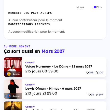
Moins
Plus
MEMBRES LES PLUS ACTIFS
Aucun contributeur pour le moment.
MODIFICATIONS RÉCENTES
Aucune modification pour le moment.
AU MÊME MOMENT
Ça sort aussi en
Mars 2027
Concert
Voices Harmony - Le Dôme - 11 mars 2027
215
jours
00
:
58
:
59
268
200
+2 autres
Concert
Lewis Ofman - Nimes - 6 mars 2027
210
jours
21
:
28
:
59
28
197
+2 autres
Concert