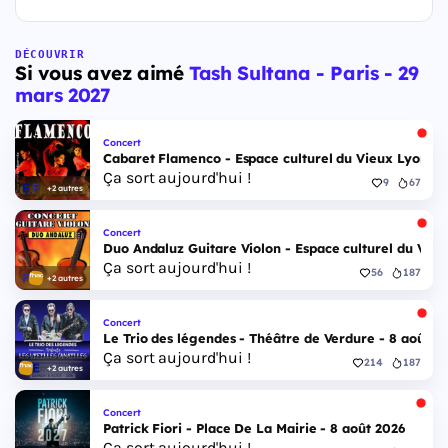
DÉCOUVRIR
Si vous avez aimé
Tash Sultana - Paris - 29
mars 2027
Concert
Cabaret Flamenco - Espace culturel du Vieux Lyon - 
Ça sort aujourd'hui !
9
67
+2 autres
Concert
Duo Andaluz Guitare Violon - Espace culturel du Vieu
Ça sort aujourd'hui !
56
187
+2 autres
Concert
Le Trio des légendes - Théâtre de Verdure - 8 août 2
Ça sort aujourd'hui !
214
187
+2 autres
Concert
Patrick Fiori - Place De La Mairie - 8 août 2026
Ça sort aujourd'hui !