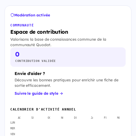
Modération activée
COMMUNAUTÉ
Espace de contribution
Valorisons la base de connaissances commune de la
communauté Quodat.
0
CONTRIBUTION VALIDÉE
Envie d'aider ?
Découvre les bonnes pratiques pour enrichir une fiche de
sortie efficacement.
Suivre le guide de style →
CALENDRIER D'ACTIVITÉ ANNUEL
AOÛT
SEPT.
OCT.
NOV.
DÉC.
JANV.
FÉVR.
MARS
A
LUN
MER
VEN