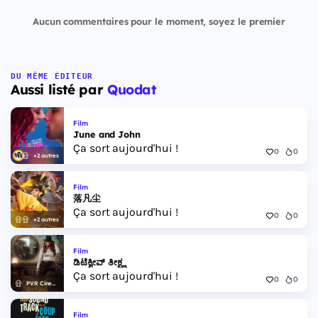
Aucun commentaires pour le moment, soyez le premier
DU MÊME ÉDITEUR
Aussi listé par
Quodat
Film
June and John
Ça sort aujourd'hui !
0
0
+2 autres
Film
落凡尘
Ça sort aujourd'hui !
0
0
+2 autres
Film
ಡಿಟೆಕ್ವೀವ್ ತೀಕ್ಷ್ಣ
Ça sort aujourd'hui !
0
0
PVR Cinemas
Film