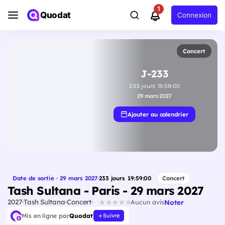
1
Quodat
Connexion
Concert
J-233
233
jours
19
:
58
:
59
29 mars 2027
Ajouter au calendrier
Date de sortie · 29 mars 2027
·
233
jours
19
:
58
:
59
Concert
Tash Sultana - Paris - 29 mars 2027
2027
Tash Sultana
Concert
Noter
Aucun avis
Mis en ligne par
Quodat
Suivre