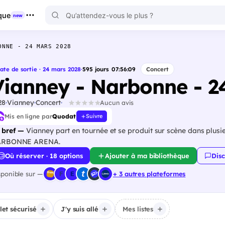
que
new
ONNE - 24 MARS 2028
ate de sortie · 24 mars 2028
·
595
jours
07
:
56
:
08
Concert
Vianney - Narbonne - 2
28
Vianney
Concert
Aucun avis
Mis en ligne par
Quodat
Suivre
 bref —
Vianney part en tournée et se produit sur scène dans plusie
RBONNE ARENA.
Où réserver · 18 options
Ajouter à ma bibliothèque
Disc
sponible sur —
+ 3 autres plateformes
llet sécurisé
J'y suis allé
Mes listes