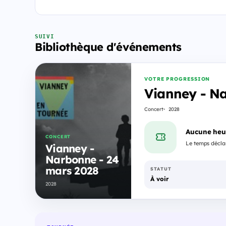
SUIVI
Bibliothèque d'événements
VOTRE PROGRESSION
Vianney - N
Concert
2028
Aucune heu
CONCERT
Le temps déclar
Vianney -
Narbonne - 24
mars 2028
STATUT
À voir
2028