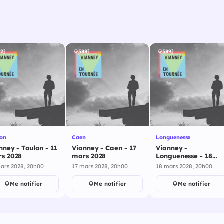
2j
588j
589j
lon
Caen
Longuenesse
nney - Toulon - 11
Vianney - Caen - 17
Vianney -
s 2028
mars 2028
Longuenesse - 18
mars 2028
ars 2028, 20h00
17 mars 2028, 20h00
18 mars 2028, 20h00
Me notifier
Me notifier
Me notifier