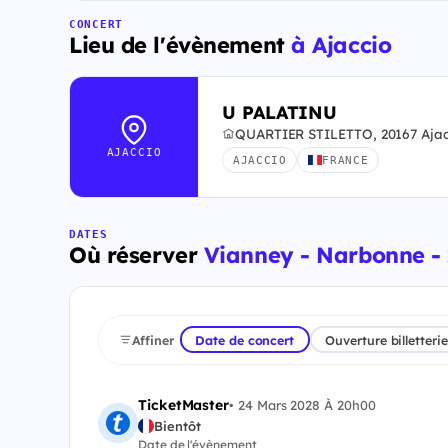
CONCERT
Lieu de l'évènement
à Ajaccio
U PALATINU
QUARTIER STILETTO, 20167 Ajac
AJACCIO
AJACCIO
FRANCE
DATES
Où réserver
Vianney - Narbonne -
Affiner
Date de concert
Ouverture billetterie
TicketMaster
•
24 Mars 2028 À 20h00
Bientôt
Date de l'évènement