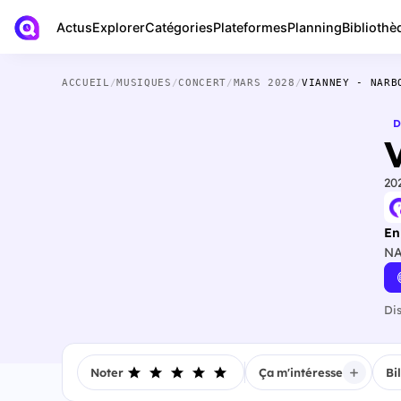
Actus
Bibliothè
Explorer
Catégories
Plateformes
Planning
ACCUEIL
/
MUSIQUES
/
CONCERT
/
MARS 2028
/
VIANNEY - NARB
D
20
En
NA
Di
Noter
Ça m'intéresse
Bi