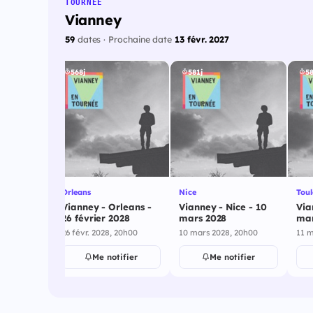
TOURNÉE
Vianney
59
dates · Prochaine date
13 févr. 2027
568j
581j
58
Orleans
Nice
Tou
aval - 25
Vianney - Orleans -
Vianney - Nice - 10
Via
26 février 2028
mars 2028
mar
 20h00
26 févr. 2028, 20h00
10 mars 2028, 20h00
11 m
ifier
Me notifier
Me notifier