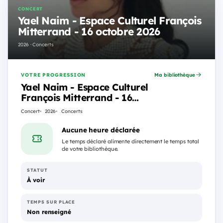
CONCERT
Yael Naim - Espace Culturel François
Mitterrand - 16 octobre 2026
2026 · Concerts
VOTRE PROGRESSION
Ma bibliothèque
Yael Naim - Espace Culturel
François Mitterrand - 16
octobre 2026
Concert
2026
Concerts
Aucune heure déclarée
Le temps déclaré alimente directement le temps total
de votre bibliothèque.
STATUT
À voir
TEMPS SUR PLACE
Non renseigné