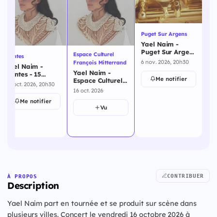
Puget Sur Argens
Yael Naim -
Puget Sur Argens
Espace Culturel
Es
Nantes
- 6 novembre
6 nov. 2026, 20h30
François Mitterrand
Ja
Yael Naim -
2026
Yael Naim -
Ya
Nantes - 15
Me notifier
Espace Culturel
Es
octobre 2026
15 oct. 2026, 20h30
François
Je
16 oct. 2026
11 
Mitterrand - 16
Ro
Me notifier
octobre 2026
dé
Vu
CONTRIBUER
À PROPOS
Description
Yael Naim part en tournée et se produit sur scène dans
plusieurs villes. Concert le vendredi 16 octobre 2026 à