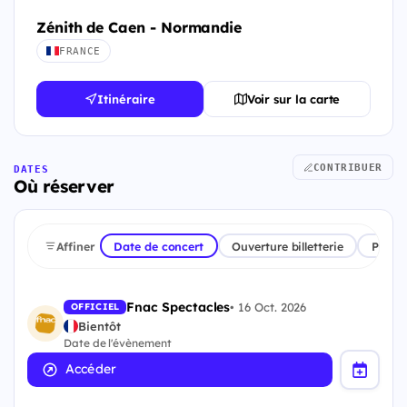
Zénith de Caen - Normandie
FRANCE
Itinéraire
Voir sur la carte
CONTRIBUER
DATES
Où réserver
Affiner
Date de concert
Ouverture billetterie
Plate
Fnac Spectacles
•
16 Oct. 2026
OFFICIEL
Bientôt
Date de l'évènement
Accéder