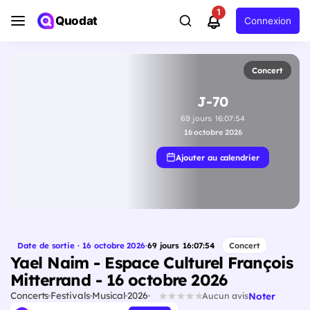
1
Quodat
Connexion
Concert
J-70
69
jours
16
:
07
:
53
16 octobre 2026
Ajouter au calendrier
Date de sortie · 16 octobre 2026
·
69
jours
16
:
07
:
53
Concert
Yael Naim - Espace Culturel François
Mitterrand - 16 octobre 2026
Concerts
Festivals
Musical
2026
Noter
Aucun avis