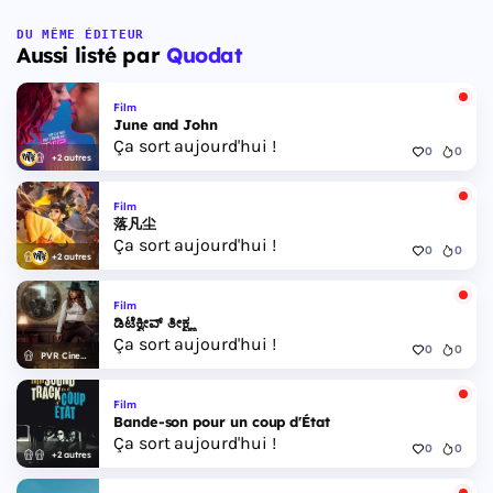
DU MÊME ÉDITEUR
Aussi listé par
Quodat
Film
June and John
Ça sort aujourd'hui !
0
0
+2 autres
Film
落凡尘
Ça sort aujourd'hui !
0
0
+2 autres
Film
ಡಿಟೆಕ್ವೀವ್ ತೀಕ್ಷ್ಣ
Ça sort aujourd'hui !
0
0
PVR Cinemas
Film
Bande-son pour un coup d'État
Ça sort aujourd'hui !
0
0
+2 autres