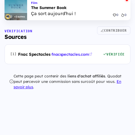
Film
The Summer Book
Ça sort aujourd'hui !
0
0
+2 autres
CONTRIBUER
VÉRIFICATION
Sources
Fnac Spectacles
·
fnacspectacles.com
[1]
VÉRIFIÉE
Cette page peut contenir des
liens d'achat affiliés
. Quodat
peut percevoir une commission sans surcoût pour vous.
En
savoir plus
.