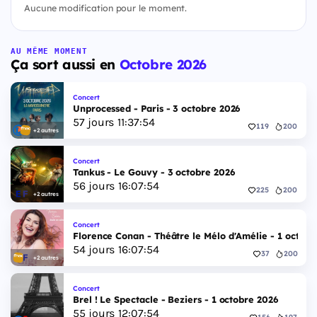
Aucune modification pour le moment.
AU MÊME MOMENT
Ça sort aussi en
Octobre 2026
Concert
Unprocessed - Paris - 3 octobre 2026
57
jours
11
:
37
:
53
119
200
+2 autres
Concert
Tankus - Le Gouvy - 3 octobre 2026
56
jours
16
:
07
:
53
225
200
+2 autres
Concert
Florence Conan - Théâtre le Mélo d'Amélie - 1 octobr
54
jours
16
:
07
:
53
37
200
+2 autres
Concert
Brel ! Le Spectacle - Beziers - 1 octobre 2026
55
jours
12
:
07
:
53