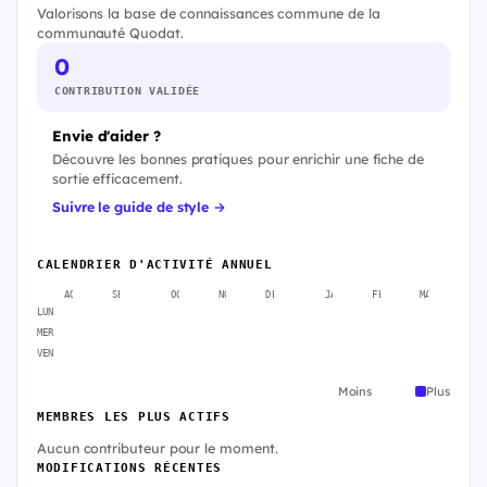
Valorisons la base de connaissances commune de la
communauté Quodat.
0
CONTRIBUTION VALIDÉE
Envie d'aider ?
Découvre les bonnes pratiques pour enrichir une fiche de
sortie efficacement.
Suivre le guide de style →
CALENDRIER D'ACTIVITÉ ANNUEL
AOÛT
SEPT.
OCT.
NOV.
DÉC.
JANV.
FÉVR.
MARS
A
LUN
MER
VEN
Moins
Plus
MEMBRES LES PLUS ACTIFS
Aucun contributeur pour le moment.
MODIFICATIONS RÉCENTES