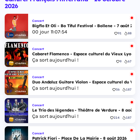
2026
Concert
Bigflo Et Oli - Bo Tiful Festival - Bollene - 7 août 2026
00
jour
11
:
07
:
53
91
88
+2 autres
Concert
Cabaret Flamenco - Espace culturel du Vieux Lyon - 
Ça sort aujourd'hui !
9
67
+2 autres
Concert
Duo Andaluz Guitare Violon - Espace culturel du Vieu
Ça sort aujourd'hui !
56
187
+2 autres
Concert
Le Trio des légendes - Théâtre de Verdure - 8 août 2
Ça sort aujourd'hui !
214
187
+2 autres
Concert
Patrick Fiori - Place De La Mairie - 8 août 2026